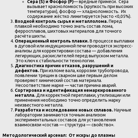
Сера (S) и Фосфор (P)
— вредные примеси. Сера
вызывает красноломкость (хрупкость при высоких
температурах), фосфор — хладноломкость. Их
содержание жёстко лимитируется (часто <0,05%).
Входной контроль сырья и металлолома.
Перед
плавкой необходимо точно знать состав лома,
ферросплавов, шихтовых материалов для точного
расчёта шихты.
Операционный контроль плавки.
В процессе выплавки
в дуговой или индукционной печи проводятся экспресс-
анализы для корректировки состава — добавления
легирующих, раскислителей перед выпуском металла.
Это ключ к стабильности технологии.
Диагностика причин отказов, разрушений и
дефектов.
При изломе вала, коррозии трубопровода,
появлении трещин в сварном шве первым делом
проверяют химический состав материала.
Несоответствие марке — частая причина аварий.
Сортировка и идентификация немаркированного
металла.
Для корректной переплавки, утилизации или
применения необходимо точно определить марку
неизвестного металла.
Разработка и исследование новых сплавов.
Научные
лаборатории занимаются точным анализом
экспериментальных составов для установления
взаимосвязи «состав — структура — свойство».
Методологический арсенал: От искры до плазмы