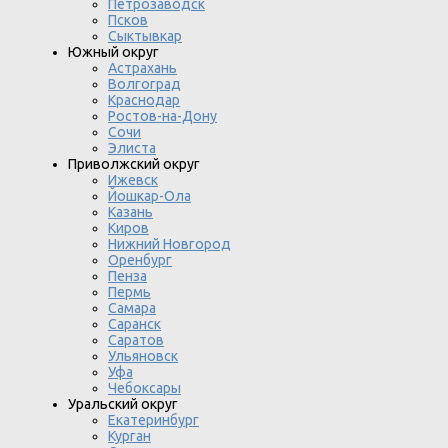
Петрозаводск
Псков
Сыктывкар
Южный округ
Астрахань
Волгоград
Краснодар
Ростов-на-Дону
Сочи
Элиста
Приволжский округ
Ижевск
Йошкар-Ола
Казань
Киров
Нижний Новгород
Оренбург
Пенза
Пермь
Самара
Саранск
Саратов
Ульяновск
Уфа
Чебоксары
Уральский округ
Екатеринбург
Курган