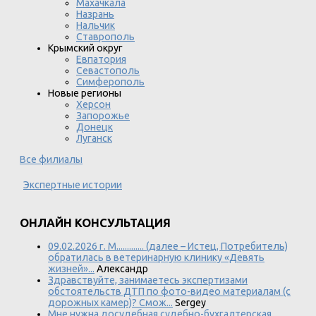
Махачкала
Назрань
Нальчик
Ставрополь
Крымский округ
Евпатория
Севастополь
Симферополь
Новые регионы
Херсон
Запорожье
Донецк
Луганск
Все филиалы
Экспертные истории
ОНЛАЙН КОНСУЛЬТАЦИЯ
09.02.2026 г. М............. (далее – Истец, Потребитель)
обратилась в ветеринарную клинику «Девять
жизней»...
Александр
Здравствуйте, занимаетесь экспертизами
обстоятельств ДТП по фото-видео материалам (с
дорожных камер)? Смож...
Sergey
Мне нужна досудебная судебно-бухгалтерская