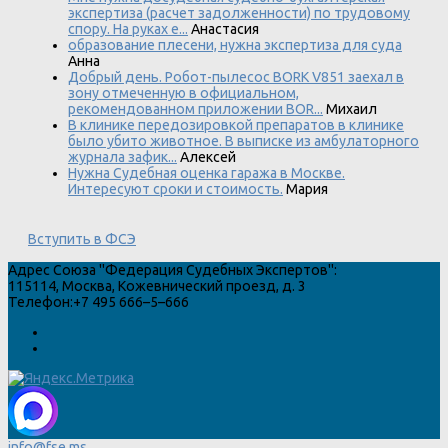
экспертиза (расчет задолженности) по трудовому
спору. На руках е...
Анастасия
образование плесени, нужна экспертиза для суда
Анна
Добрый день. Робот-пылесос BORK V851 заехал в
зону отмеченную в официальном,
рекомендованном приложении BOR...
Михаил
В клинике передозировкой препаратов в клинике
было убито животное. В выписке из амбулаторного
журнала зафик...
Алексей
Нужна Судебная оценка гаража в Москве.
Интересуют сроки и стоимость.
Мария
Вступить в ФСЭ
Адрес
Союза "Федерация Судебных Экспертов"
:
115114
,
Москва
,
Кожевнический проезд, д. 3
Телефон:
+7 495 666–5–666
info@fse.ms