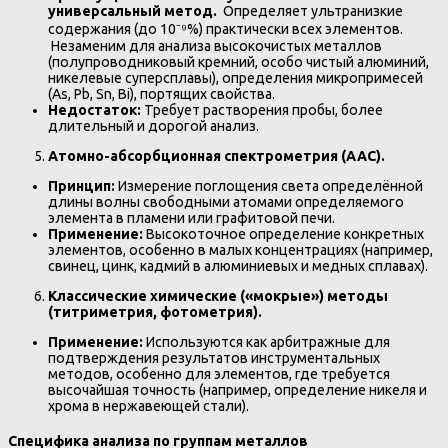
универсальный метод.
Определяет ультранизкие
содержания (до 10⁻⁹%) практически всех элементов.
Незаменим для анализа высокочистых металлов
(полупроводниковый кремний, особо чистый алюминий,
никелевые суперсплавы), определения микропримесей
(As, Pb, Sn, Bi), портящих свойства.
Недостаток:
Требует растворения пробы, более
длительный и дорогой анализ.
Атомно-абсорбционная спектрометрия (ААС).
Принцип:
Измерение поглощения света определённой
длины волны свободными атомами определяемого
элемента в пламени или графитовой печи.
Применение:
Высокоточное определение конкретных
элементов, особенно в малых концентрациях (например,
свинец, цинк, кадмий в алюминиевых и медных сплавах).
Классические химические («мокрые») методы
(титриметрия, фотометрия).
Применение:
Используются как арбитражные для
подтверждения результатов инструментальных
методов, особенно для элементов, где требуется
высочайшая точность (например, определение никеля и
хрома в нержавеющей стали).
Специфика анализа по группам металлов