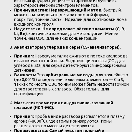
вызывая флуоресценцию — вторичное излучение с
характеристическим спектром элементов.
Преимущества:
Неразрушающий метод
, быстрый,
может анализировать детали сложной формы,
покрытия, тонкие листы. Идеален для сортировки лома,
входного контроля.
Недостатки:
Не определяет лёгкие элементы (C, B,
Li, Be)
, критически важные для металлургии. Менее
точен, чем ОЭС, для низких концентраций.
Анализаторы углерода и серы (CS-анализаторы).
Принцип:
Навеску металла сжигают в потоке кислорода
в высокочастотной печи. Выделяющиеся газы (CO₂ для
углерода, SO₂ для серы) детектируются инфракрасными
датчиками.
Важность:
Это
арбитражные методы
для точнейшего
(до 0,001%) определения ключевых элементов — C и S,
так как точность ОЭС по ним может быть недостаточной
для ответственных сплавов. Обязательны для
сертификации.
Масс-спектрометрия с индуктивно-связанной
плазмой (ИСП-МС).
Принцип:
Проба в виде раствора распыляется в плазму
аргона (~8000°C), где атомы ионизируются. Ионы
разделяются по массе и детектируются.
Преимущества:
Самый чувствительный и