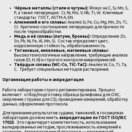
Чёрные металлы (стали и чугуны):
Фокус на C, Si, Mn, S,
P, а также легирующих: Cr, Ni, Mo, V, Nb, Ti, W. Ключевые
стандарты: ГОСТ, ASTM A, EN.
Алюминий и его сплавы:
Анализ Si, Fe, Cu, Mg, Mn, Zn, Ti,
Cr. Критично соотношение легирующих для прочности
после термообработки.
Медь и её сплавы (латуни, бронзы):
Определение Zn,
Sn, Pb, Ni, Fe, Al, Mn, Si. Состав определяет цвет,
коррозионную стойкость, обрабатываемость.
Титановые, никелевые, магниевые сплавы:
Высокотехнологичные направления, требующие анализа
газов (O, H, N) и строгого контроля микропримесей.
Твёрдые
сплавы
(WC-Co, TiC-TaC):
Анализ W, Co, Ti, Ta,
C. Требует специальных методов растворения.
Организация работы и аккредитация
Работа лаборатории строго регламентирована. Процесс
включает: отбор/подготовку образца (шлифовка для ОЭС,
сверление стружки для CS), проведение измерений, обработку
данных, оформление протокола.
Для признания результатов судами, таможней, в госзакупках
лаборатория должна иметь
аккредитацию по ГОСТ ISO/IEC
17025
. Это гарантирует компетентность, использование
валидированных методик, прослеживаемость измерений к
эталонам. Аккредитованный протокол — юридический