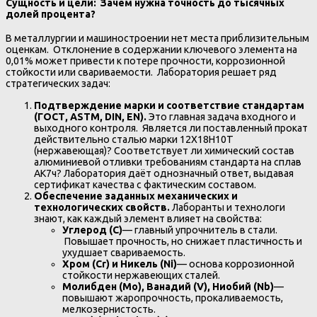
Сущность и цели: Зачем нужна точность до тысячных
долей процента?
В металлургии и машиностроении нет места приблизительным
оценкам. Отклонение в содержании ключевого элемента на
0,01% может привести к потере прочности, коррозионной
стойкости или свариваемости. Лаборатория решает ряд
стратегических задач:
Подтверждение марки и соответствие стандартам
(ГОСТ, ASTM, DIN, EN).
Это главная задача входного и
выходного контроля. Является ли поставленный прокат
действительно сталью марки 12Х18Н10Т
(нержавеющая)? Соответствует ли химический состав
алюминиевой отливки требованиям стандарта на сплав
АК7ч? Лаборатория даёт однозначный ответ, выдавая
сертификат качества с фактическим составом.
Обеспечение заданных механических и
технологических свойств.
Лаборанты и технологи
знают, как каждый элемент влияет на свойства:
Углерод (C)
— главный упрочнитель в стали.
Повышает прочность, но снижает пластичность и
ухудшает свариваемость.
Хром (Cr) и Никель (Ni)
— основа коррозионной
стойкости нержавеющих сталей.
Молибден (Mo), Ванадий (V), Ниобий (Nb)
—
повышают жаропрочность, прокаливаемость,
мелкозернистость.