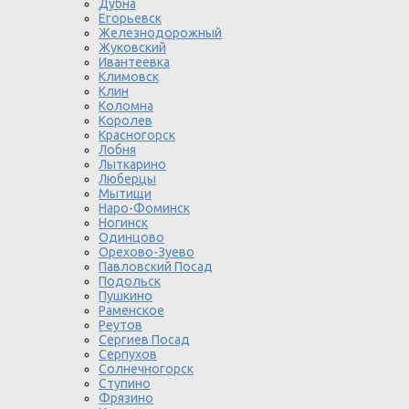
Дубна
Егорьевск
Железнодорожный
Жуковский
Ивантеевка
Климовск
Клин
Коломна
Королев
Красногорск
Лобня
Лыткарино
Люберцы
Мытищи
Наро-Фоминск
Ногинск
Одинцово
Орехово-Зуево
Павловский Посад
Подольск
Пушкино
Раменское
Реутов
Сергиев Посад
Серпухов
Солнечногорск
Ступино
Фрязино