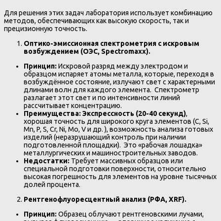
Для решения этих задач лаборатория использует комбинацию
методов, обеспечивающих как высокую скорость, так и
прецизионную точность.
Оптико-эмиссионная спектрометрия с искровым
возбуждением (ОЭС, Spectromaxx).
Принцип:
Искровой разряд между электродом и
образцом испаряет атомы металла, которые, переходя в
возбуждённое состояние, излучают свет с характерными
длинами волн для каждого элемента. Спектрометр
разлагает этот свет и по интенсивности линий
рассчитывает концентрацию.
Преимущества:
Экспрессность (20-40 секунд)
,
хорошая точность для широкого круга элементов (C, Si,
Mn, P, S, Cr, Ni, Mo, V и др. ), возможность анализа готовых
изделий (неразрушающий контроль при наличии
подготовленной площадки). Это «рабочая лошадка»
металлургических и машиностроительных заводов.
Недостатки:
Требует массивных образцов или
специальной подготовки поверхности, относительно
высокая погрешность для элементов на уровне тысячных
долей процента.
Рентгенофлуоресцентный анализ (РФА, XRF).
Принцип:
Образец облучают рентгеновскими лучами,