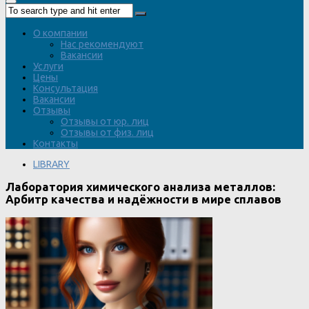
О компании
Нас рекомендуют
Вакансии
Услуги
Цены
Консультация
Вакансии
Отзывы
Отзывы от юр. лиц
Отзывы от физ. лиц
Контакты
LIBRARY
Лаборатория химического анализа металлов:
Арбитр качества и надёжности в мире сплавов