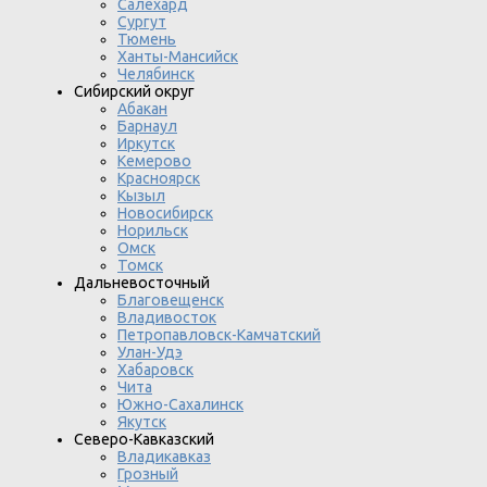
Салехард
Сургут
Тюмень
Ханты-Мансийск
Челябинск
Сибирский округ
Абакан
Барнаул
Иркутск
Кемерово
Красноярск
Кызыл
Новосибирск
Норильск
Омск
Томск
Дальневосточный
Благовещенск
Владивосток
Петропавловск-Камчатский
Улан-Удэ
Хабаровск
Чита
Южно-Сахалинск
Якутск
Северо-Кавказский
Владикавказ
Грозный