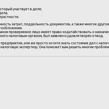
оторый участвует в деле;
дела;
трастности.
ность затрат, поддельность документов, а также многое друго
огообложения.
ом проверяемое лицо имеет право ходатайствовать о назначении э
енного налоговым органом, был заявлен и удовлетворён отвод.
о предприятие, или же просто хотите знать состояние дел с на
 налоговую экспертизу. Она поможет вам решить многие проблем