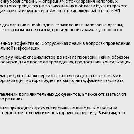
енку хозяйственным операциям с точки зрения налоговых
 этого требуются не только знания в области бухгалтерского
ции юриста и бухгалтера. Именно такие люди работают в НП
е декларации и необходимые заявления в налоговые органы,
 экспертизы экспертизой, проведённой в рамках уголовного
енно и эффективно. Сотрудничая с нами в вопросах проведения
альной информации.
ртизу у наших специалистов до начала проверки. Таким образом
проверки даже после ее проведения, предоставив консультации
чае результаты экспертизы становятся доказательствами в
организация, которая будет ее выполнять, фамилия эксперта,
тавлении дополнительных документов, а также отказаться от
го решения.
чении приводятся аргументированные выводы и ответы на
ить дополнительную или повторную экспертизу. Заметим, что