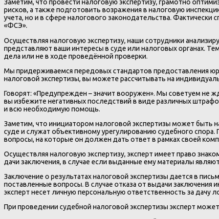
Заметим, что провести налоговую экспертизу, грамотно оптим
рисков, а также подготовить возражения в налоговую инспекци
учета, но и в сфере налогового законодательства. Фактически 
«ФСЭ».
Осуществляя налоговую экспертизу, наши сотрудники анализир
представляют ваши интересы в суде или налоговых органах. Те
дела или не в ходе проведённой проверки.
Мы придерживаемся передовых стандартов предоставления юрид
налоговой экспертизы, вы можете рассчитывать на индивидуал
Говорят: «Предупрежден – значит вооружен». Мы советуем не жд
вы избежите негативных последствий в виде различных штрафо
и всю необходимую помощь.
Заметим, что инициатором налоговой экспертизы может быть на
суде и служат объективному урегулированию судебного спора. П
вопросы, на которые он должен дать ответ в рамках своей ком
Осуществляя налоговую экспертизу, эксперт имеет право знак
дачи заключения, в случае если выданные ему материалы явля
Заключение о результатах налоговой экспертизы дается в пись
поставленные вопросы. В случае отказа от выдачи заключения 
эксперт несет личную персональную ответственность за дачу л
При проведении судебной налоговой экспертизы эксперт может б