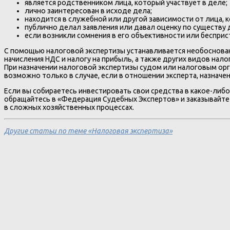
является родственником лица, который участвует в деле;
лично заинтересован в исходе дела;
находится в служебной или другой зависимости от лица, к
публично делал заявления или давал оценку по существу 
если возникли сомнения в его объективности или бесприс
С помощью налоговой экспертизы устанавливается необоснован
начисления НДС и налогу на прибыль, а также других видов нал
При назначении налоговой экспертизы судом или налоговым орган
возможно только в случае, если в отношении эксперта, назнач
Если вы собираетесь инвестировать свои средства в какое-либ
обращайтесь в «Федерация Судебных Экспертов» и заказывайте
в сложных хозяйственных процессах.
Другие статьи по теме «Налоговая экспертиза»