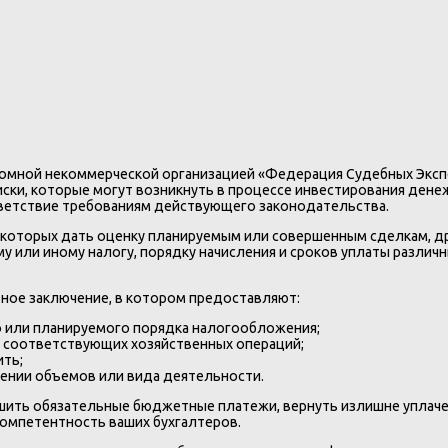
тономной некоммерческой организацией «Федерация Судебных Эксп
иски, которые могут возникнуть в процессе инвестирования ден
тветствие требованиям действующего законодательства.
ь которых дать оценку планируемым или совершенным сделкам, д
 или иному налогу, порядку начисления и сроков уплаты различн
тное заключение, в котором предоставляют:
 или планируемого порядка налогообложения;
и соответствующих хозяйственных операций;
ить;
ении объемов или вида деятельности.
шить обязательные бюджетные платежи, вернуть излишне уплаче
омпетентность ваших бухгалтеров.