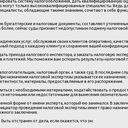
изировать систему налогообложения, дать квалифицированную оц
ю могут только высококвалифицированные специалисты. Ведь для
специалисты, обладающие такими знаниями, сочетают в себе функ
ую бухгалтерские и налоговые документы, составляют уточненны
м более, сейчас суды признают недопустимым подмену налоговой
ических услуг, обслуживая своих клиентов оперативно, качеств
ьный подход к каждому клиенту и сохранение вашей конфиденци
ать прихода налогового инспектора, а заказать налоговую экспе
в и платежей. Мы поможем вам оспорить результаты налоговой 
логоплательщик, налоговый орган, а также суд. В последнем слу
ри назначении налоговой экспертизы указывается ее назначение, 
петентности, материалы, предоставляемые в его распоряжение.
омиться с необходимыми материалами, ходатайствовать о предос
ются неточными или недостаточными для вынесения окончательно
менной форме от имени эксперта, который ею занимался. В заклю
инициатор проведения налоговой экспертизы имеет право назнач
ожного заключения.
ыть отстранен от дела, если окажется, что он: