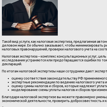
Такой вид услуги, как налоговая экспертиза, предлагаемая ав
деловом мире. Ее обычно заказывают, чтобы минимизировать р
налоговых правонарушений, проверки налогового учета на соо
Налоговая экспертиза – комплекс консультационных услуг, цел
исследования устраняются или предотвращаются ошибки по тому
деклараций.
По итогам налоговой экспертизы наши сотрудники дают экспер
оценку соответствия законодательству РФ применяемого
экспертные рекомендации по ведению налогового учета 
оценку суммы налогов и сборов, которые надлежит уплат
моделирование схемы уплаты налогов и сборов при измен
Благодаря налоговой экспертизе вы можете правомерно умень
экономической деятельности, проверить добросовестность и к