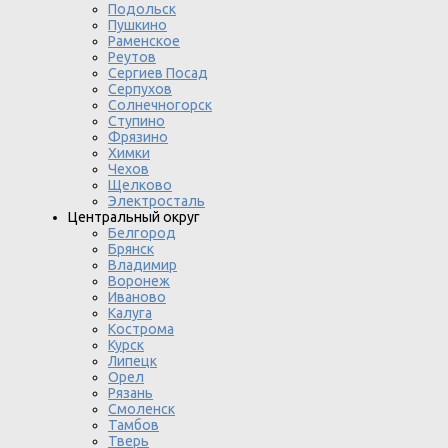
Подольск
Пушкино
Раменское
Реутов
Сергиев Посад
Серпухов
Солнечногорск
Ступино
Фрязино
Химки
Чехов
Щелково
Электросталь
Центральный округ
Белгород
Брянск
Владимир
Воронеж
Иваново
Калуга
Кострома
Курск
Липецк
Орел
Рязань
Смоленск
Тамбов
Тверь