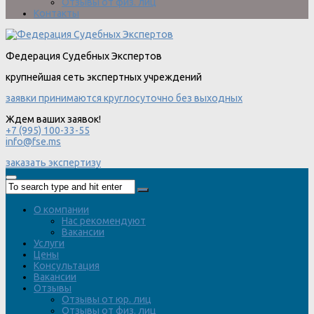
Отзывы от физ. лиц
Контакты
Федерация Судебных Экспертов
крупнейшая сеть экспертных учреждений
заявки принимаются круглосуточно без выходных
Ждем ваших заявок!
+7 (995) 100-33-55
info@fse.ms
заказать экспертизу
О компании
Нас рекомендуют
Вакансии
Услуги
Цены
Консультация
Вакансии
Отзывы
Отзывы от юр. лиц
Отзывы от физ. лиц