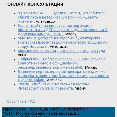
ОНЛАЙН КОНСУЛЬТАЦИЯ
09.02.2026 г. М............. (далее – Истец, Потребитель)
обратилась в ветеринарную клинику «Девять
жизней»...
Александр
Здравствуйте, занимаетесь экспертизами
обстоятельств ДТП по фото-видео материалам (с
дорожных камер)? Смож...
Sergey
Мне нужна досудебная судебно-бухгалтерская
экспертиза (расчет задолженности) по трудовому
спору. На руках е...
Анастасия
образование плесени, нужна экспертиза для суда
Анна
Добрый день. Робот-пылесос BORK V851 заехал в
зону отмеченную в официальном,
рекомендованном приложении BOR...
Михаил
В клинике передозировкой препаратов в клинике
было убито животное. В выписке из амбулаторного
журнала зафик...
Алексей
Нужна Судебная оценка гаража в Москве.
Интересуют сроки и стоимость.
Мария
Вступить в ФСЭ
Адрес
Союза "Федерация Судебных Экспертов"
:
115114
,
Москва
,
Кожевнический проезд, д. 3