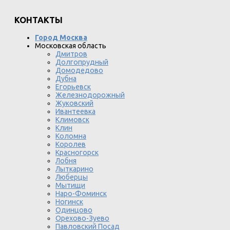
КОНТАКТЫ
Город Москва
Московская область
Дмитров
Долгопрудный
Домодедово
Дубна
Егорьевск
Железнодорожный
Жуковский
Ивантеевка
Климовск
Клин
Коломна
Королев
Красногорск
Лобня
Лыткарино
Люберцы
Мытищи
Наро-Фоминск
Ногинск
Одинцово
Орехово-Зуево
Павловский Посад