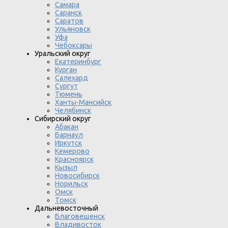
Самара
Саранск
Саратов
Ульяновск
Уфа
Чебоксары
Уральский округ
Екатеринбург
Курган
Салехард
Сургут
Тюмень
Ханты-Мансийск
Челябинск
Сибирский округ
Абакан
Барнаул
Иркутск
Кемерово
Красноярск
Кызыл
Новосибирск
Норильск
Омск
Томск
Дальневосточный
Благовещенск
Владивосток