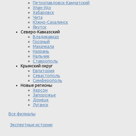
Петропавловск-Камчатский
Улан-Удэ
Хабаровск
Чита
Южно-Сахалинск
Якутск
Северо-Кавказский
Владикавказ
Грозный
Махачкала
Назрань
Нальчик
Ставрополь
Крымский округ
Евпатория
Севастополь
Симферополь
Новые регионы
Херсон
Запорожье
Донецк
Луганск
Все филиалы
Экспертные истории