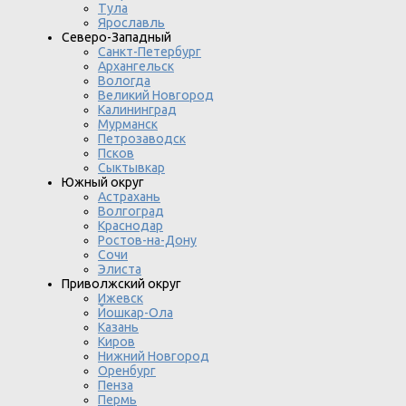
Тула
Ярославль
Северо-Западный
Санкт-Петербург
Архангельск
Вологда
Великий Новгород
Калининград
Мурманск
Петрозаводск
Псков
Сыктывкар
Южный округ
Астрахань
Волгоград
Краснодар
Ростов-на-Дону
Сочи
Элиста
Приволжский округ
Ижевск
Йошкар-Ола
Казань
Киров
Нижний Новгород
Оренбург
Пенза
Пермь