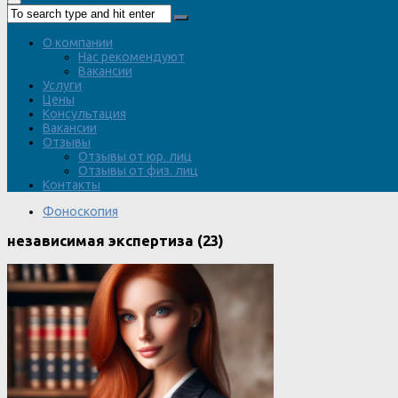
О компании
Нас рекомендуют
Вакансии
Услуги
Цены
Консультация
Вакансии
Отзывы
Отзывы от юр. лиц
Отзывы от физ. лиц
Контакты
Фоноскопия
независимая экспертиза (23)