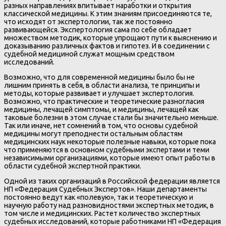
разных направлениях впитывает наработки и открытия
классической медицины. К этим знаниям присоединяются те,
что исходят от экспертологии, так же постоянно
развивающейся. Экспертология сама по себе обладает
множеством методик, которые упрощают пути к выяснению и
доказыванию различных фактов и гипотез. И в соединении с
судебной медициной служат мощным средством
исследований.
Возможно, что для современной медицины было бы не
лишним принять в себя, в области анализа, те принципы и
методы, которые развивает и улучшает экспертология.
Возможно, что практические и теоретические разногласия
медицины, лечащей симптомы, и медицины, лечащей как
таковые болезни в этом случае стали бы значительно меньше.
Так или иначе, нет сомнений в том, что основы судебной
медицины могут преподнести остальным областям
медицинских наук некоторые полезные навыки, которые пока
что применяются в основном судебными экспертами и теми
независимыми организациями, которые имеют опыт работы в
области судебной экспертной практики.
Одной из таких организаций в Российской федерации является
НП «Федерация Судебных Экспертов». Наши департаменты
постоянно ведут как «полевую», так и теоретическую и
научную работу над разновидностями экспертных методик, в
том числе и медицинских. Растет количество экспертных
судебных исследований, которые работниками НП «Федерация