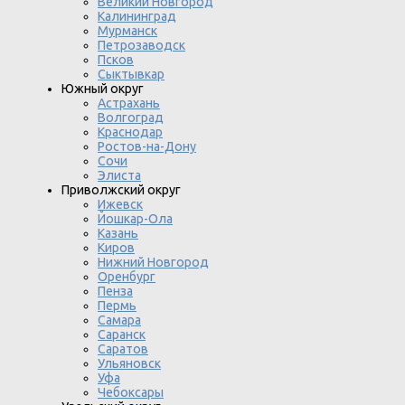
Великий Новгород
Калининград
Мурманск
Петрозаводск
Псков
Сыктывкар
Южный округ
Астрахань
Волгоград
Краснодар
Ростов-на-Дону
Сочи
Элиста
Приволжский округ
Ижевск
Йошкар-Ола
Казань
Киров
Нижний Новгород
Оренбург
Пенза
Пермь
Самара
Саранск
Саратов
Ульяновск
Уфа
Чебоксары