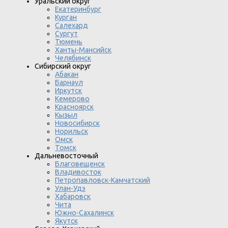
Уральский округ
Екатеринбург
Курган
Салехард
Сургут
Тюмень
Ханты-Мансийск
Челябинск
Сибирский округ
Абакан
Барнаул
Иркутск
Кемерово
Красноярск
Кызыл
Новосибирск
Норильск
Омск
Томск
Дальневосточный
Благовещенск
Владивосток
Петропавловск-Камчатский
Улан-Удэ
Хабаровск
Чита
Южно-Сахалинск
Якутск