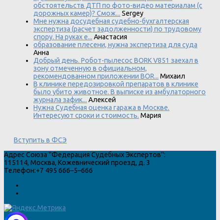
обстоятельств ДТП по фото-видео материалам (с
дорожных камер)? Смож...
Sergey
Мне нужна досудебная судебно-бухгалтерская
экспертиза (расчет задолженности) по трудовому
спору. На руках е...
Анастасия
образование плесени, нужна экспертиза для суда
Анна
Добрый день. Робот-пылесос BORK V851 заехал в
зону отмеченную в официальном,
рекомендованном приложении BOR...
Михаил
В клинике передозировкой препаратов в клинике
было убито животное. В выписке из амбулаторного
журнала зафик...
Алексей
Нужна Судебная оценка гаража в Москве.
Интересуют сроки и стоимость.
Мария
Вступить в ФСЭ
Адрес
Союза "Федерация Судебных Экспертов"
:
115114
,
Москва
,
Кожевнический проезд, д. 3
Телефон:
+7 495 666–5–666