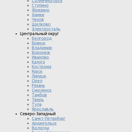
Солнечногорск
Ступино
Фрязино
Химки
Чехов
Щелково
Электросталь
Центральный округ
Белгород
Брянск
Владимир
Воронеж
Иваново
Калуга
Кострома
Курск
Липецк
Орел
Рязань
Смоленск
Тамбов
Тверь
Тула
Ярославль
Северо-Западный
Санкт-Петербург
Архангельск
Вологда