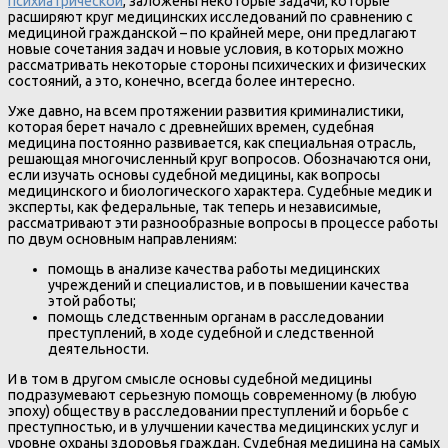
психиатрической
, заложены некоторые задачи, которые
расширяют круг медицинских исследований по сравнению с
медициной гражданской – по крайней мере, они предлагают
новые сочетания задач и новые условия, в которых можно
рассматривать некоторые стороны психических и физических
состояний, а это, конечно, всегда более интересно.
Уже давно, на всем протяжении развития криминалистики,
которая берет начало с древнейших времен, судебная
медицина постоянно развивается, как специальная отрасль,
решающая многочисленный круг вопросов. Обозначаются они,
если изучать основы судебной медицины, как вопросы
медицинского и биологического характера. Судебные медик и
эксперты, как федеральные, так теперь и независимые,
рассматривают эти разнообразные вопросы в процессе работы
по двум основным направлениям:
помощь в анализе качества работы медицинских
учреждений и специалистов, и в повышении качества
этой работы;
помощь следственным органам в расследовании
преступлений, в ходе судебной и следственной
деятельности.
И в том в другом смысле основы судебной медицины
подразумевают серьезную помощь современному (в любую
эпоху) обществу в расследовании преступлений и борьбе с
преступностью, и в улучшении качества медицинских услуг и
уровне охраны здоровья граждан. Судебная медицина на самых