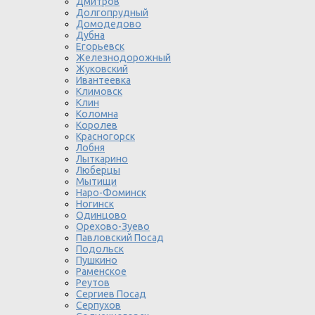
Дмитров
Долгопрудный
Домодедово
Дубна
Егорьевск
Железнодорожный
Жуковский
Ивантеевка
Климовск
Клин
Коломна
Королев
Красногорск
Лобня
Лыткарино
Люберцы
Мытищи
Наро-Фоминск
Ногинск
Одинцово
Орехово-Зуево
Павловский Посад
Подольск
Пушкино
Раменское
Реутов
Сергиев Посад
Серпухов