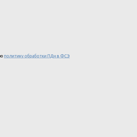
аю
политику обработки ПДн в ФСЭ