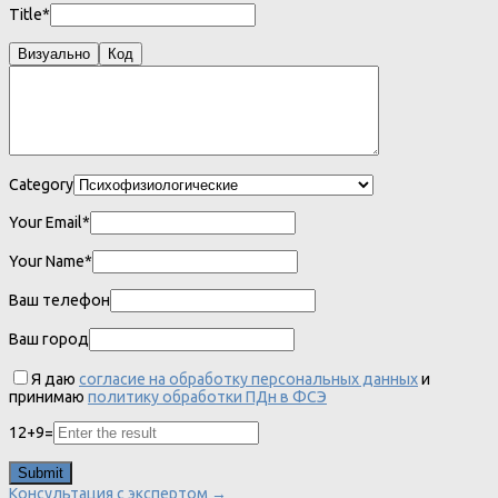
Title*
Визуально
Код
Category
Your Email*
Your Name*
Ваш телефон
Ваш город
Я даю
согласие на обработку персональных данных
и
принимаю
политику обработки ПДн в ФСЭ
12
+
9
=
Консультация с экспертом →