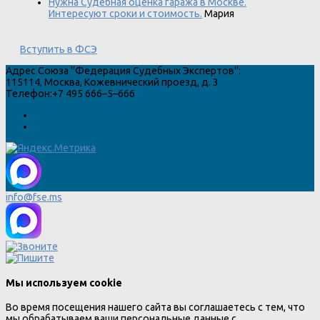
Нужна Судебная оценка гаража в Москве.
Интересуют сроки и стоимость.
Мария
Вступить в ФСЭ
Адрес
Союза "Федерация Судебных Экспертов"
:
115114
,
Москва
,
Кожевнический проезд, д. 3
Телефон:
+7 495 666–5–666
info@fse.ms
Мы используем cookie
Во время посещения нашего сайта вы соглашаетесь с тем, что
мы обрабатываем ваши персональные данные с