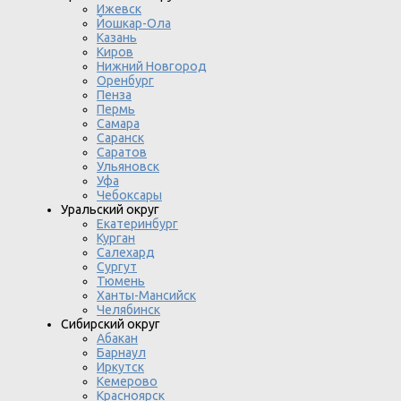
Ижевск
Йошкар-Ола
Казань
Киров
Нижний Новгород
Оренбург
Пенза
Пермь
Самара
Саранск
Саратов
Ульяновск
Уфа
Чебоксары
Уральский округ
Екатеринбург
Курган
Салехард
Сургут
Тюмень
Ханты-Мансийск
Челябинск
Сибирский округ
Абакан
Барнаул
Иркутск
Кемерово
Красноярск