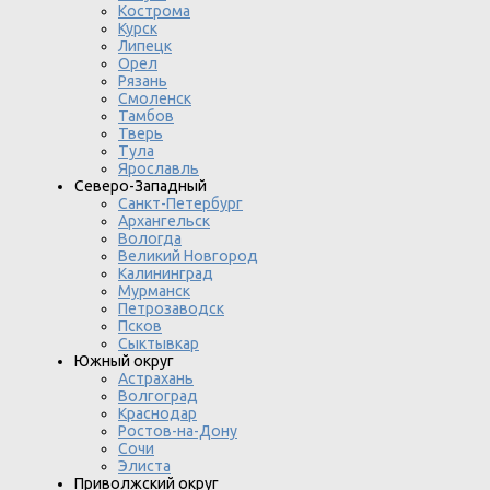
Кострома
Курск
Липецк
Орел
Рязань
Смоленск
Тамбов
Тверь
Тула
Ярославль
Северо-Западный
Санкт-Петербург
Архангельск
Вологда
Великий Новгород
Калининград
Мурманск
Петрозаводск
Псков
Сыктывкар
Южный округ
Астрахань
Волгоград
Краснодар
Ростов-на-Дону
Сочи
Элиста
Приволжский округ