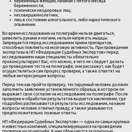
беременных женщин, начиная с пятого месяца
беременности;
психически нездоровых лиц;
несовершеннолетних;
лиц в состоянии алкогольного, либо наркотического
опьянения.
Во время исследования на полиграфе нельзя двигаться,
шевелить руками и ногами, нельзя напрягать мышцы.
Запрещается перед исследованием прием препаратов,
способных повлиять на мозговую активность. При проведении
экспертизы в НП «Федерация Судебных Экспертов» перед
исследованием наши специалисты обязательно
проконсультируют Вас, что можно, а чего не следует делать
до проведения теста на полиграфе, они расскажут, как будет
осуществляться сам процесс проверки, а также ответят на
любые интересующие вопросы.
Перед тем как пройти проверку, тестируемый человек должен
заполнить заявление установленного образца, в котором он
выражает свое согласие на исследование на полиграфе. После
проверки и обработки результатов выдается заключение, где
подробно расписываются результаты исследования, на какие
вопросы человек отвечал правду, а также указываются
предположительно ложные ответы.
НП «Федерация Судебных Экспертов» — одна из самых крупных
и известных компаний, специализирующихся на проведение
проверок на полиграфе. К нам обращаются за помощью