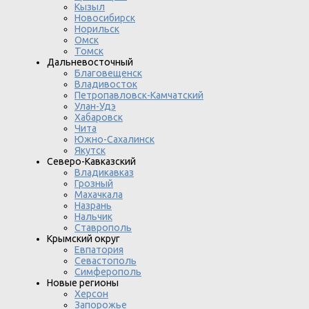
Кызыл
Новосибирск
Норильск
Омск
Томск
Дальневосточный
Благовещенск
Владивосток
Петропавловск-Камчатский
Улан-Удэ
Хабаровск
Чита
Южно-Сахалинск
Якутск
Северо-Кавказский
Владикавказ
Грозный
Махачкала
Назрань
Нальчик
Ставрополь
Крымский округ
Евпатория
Севастополь
Симферополь
Новые регионы
Херсон
Запорожье