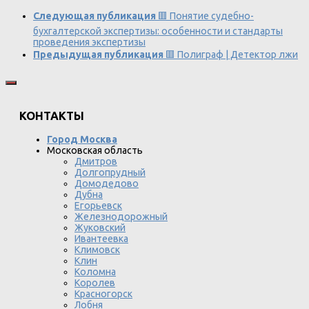
Следующая публикация
🟥 Понятие судебно-
бухгалтерской экспертизы: особенности и стандарты
проведения экспертизы
Предыдущая публикация
🟥 Полиграф | Детектор лжи
КОНТАКТЫ
Город Москва
Московская область
Дмитров
Долгопрудный
Домодедово
Дубна
Егорьевск
Железнодорожный
Жуковский
Ивантеевка
Климовск
Клин
Коломна
Королев
Красногорск
Лобня