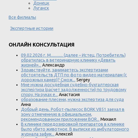
Донецк
Луганск
Все филиалы
Экспертные истории
ОНЛАЙН КОНСУЛЬТАЦИЯ
09.02.2026 г. М............. (далее – Истец, Потребитель)
обратилась в ветеринарную клинику «Девять
жизней»...
Александр
Здравствуйте, занимаетесь экспертизами
обстоятельств ДТП по фото-видео материалам (с
дорожных камер)? Смож...
Sergey
Мне нужна досудебная судебно-бухгалтерская
экспертиза (расчет задолженности) по трудовому
спору. На руках е...
Анастасия
образование плесени, нужна экспертиза для суда
Анна
Добрый день. Робот-пылесос BORK V851 заехал в
зону отмеченную в официальном,
рекомендованном приложении BOR...
Михаил
В клинике передозировкой препаратов в клинике
было убито животное. В выписке из амбулаторного
журнала зафик...
Алексей