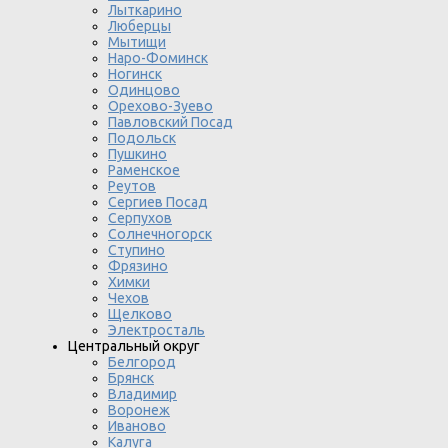
Лыткарино
Люберцы
Мытищи
Наро-Фоминск
Ногинск
Одинцово
Орехово-Зуево
Павловский Посад
Подольск
Пушкино
Раменское
Реутов
Сергиев Посад
Серпухов
Солнечногорск
Ступино
Фрязино
Химки
Чехов
Щелково
Электросталь
Центральный округ
Белгород
Брянск
Владимир
Воронеж
Иваново
Калуга