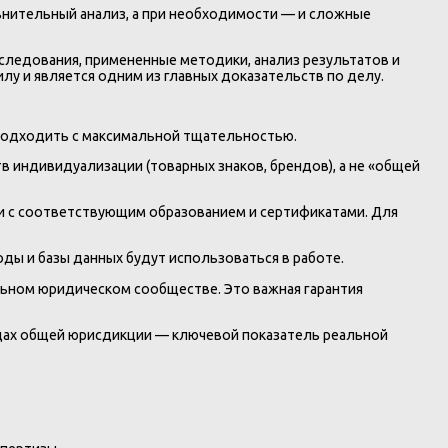
авнительный анализ, а при необходимости — и сложные
ледования, примененные методики, анализ результатов и
у и является одним из главных доказательств по делу.
 подходить с максимальной тщательностью.
индивидуализации (товарных знаков, брендов), а не «общей
и с соответствующим образованием и сертификатами. Для
ды и базы данных будут использоваться в работе.
льном юридическом сообществе. Это важная гарантия
удах общей юрисдикции — ключевой показатель реальной