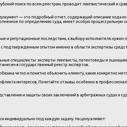
убокий поиск по всем реестрам, проводит лингвистический и ср
окумент — это подробный отчет, содержащий описание хода исс
олненное по определению суда, имеет особую процессуальную сил
вые и репутационные последствия, к выбору исполнителя нужно
с подтвержденным опытом именно в области экспертизы средств 
ные специалисты: эксперты-лингвисты, патентоведы и оценщик
л внесен в государственный реестр экспертов.
бязана четко и понятно объяснить клиенту, какие конкретно мето
нфликта интересов. Почитайте отзывы, особенно в профессиона
дставления и защиты своих заключений в арбитражных судах и с
ся индивидуально под каждую задачу. На цену влияют: