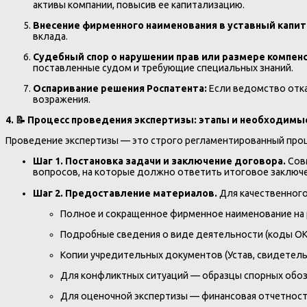
активы компании, повысив ее капитализацию.
Внесение фирменного наименования в уставный капит
вклада.
Судебный спор о нарушении прав или размере компен
поставленные судом и требующие специальных знаний.
Оспаривание решения Роспатента:
Если ведомство отка
возражения.
4. 📝 Процесс проведения экспертизы: этапы и необходим
Проведение экспертизы — это строго регламентированный проц
Шаг 1. Постановка задачи и заключение договора.
Совм
вопросов, на которые должно ответить итоговое заключе
Шаг 2. Предоставление материалов.
Для качественного
Полное и сокращенное фирменное наименование на ру
Подробные сведения о виде деятельности (коды ОК
Копии учредительных документов (Устав, свидетель
Для конфликтных ситуаций — образцы спорных обозн
Для оценочной экспертизы — финансовая отчетность