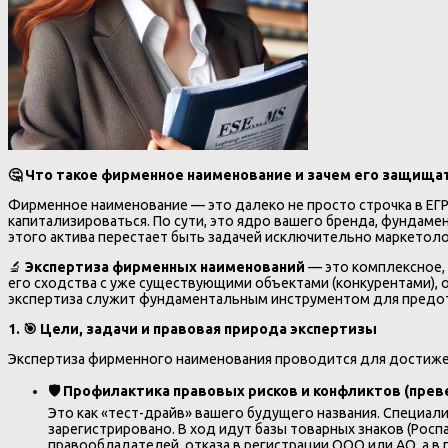
🤔 Что такое фирменное наименование и зачем его защища
Фирменное наименование — это далеко не просто строчка в ЕГ
капитализироваться. По сути, это ядро вашего бренда, фундам
этого актива перестает быть задачей исключительно маркетоло
🔬
Экспертиза фирменных наименований
— это комплексное, 
его сходства с уже существующими объектами (конкурентами), 
экспертиза служит фундаментальным инструментом для предотв
1. 🎯 Цели, задачи и правовая природа экспертизы
Экспертиза фирменного наименования проводится для достижени
🛡️ Профилактика правовых рисков и конфликтов (прев
Это как «тест-драйв» вашего будущего названия. Специал
зарегистрировано. В ход идут базы товарных знаков (Рос
правообладателей, отказа в регистрации ООО или АО, а в