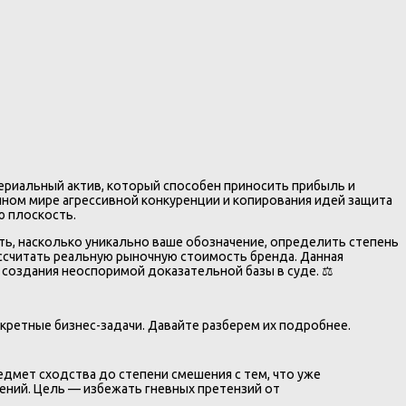
ериальный актив, который способен приносить прибыль и
енном мире агрессивной конкуренции и копирования идей защита
ю плоскость.
ь, насколько уникально ваше обозначение, определить степень
ассчитать реальную рыночную стоимость бренда. Данная
оздания неоспоримой доказательной базы в суде. ⚖️
кретные бизнес-задачи. Давайте разберем их подробнее.
едмет сходства до степени смешения с тем, что уже
чений. Цель — избежать гневных претензий от