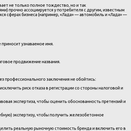
ает не только полное тождество, но и так
иями) прочно ассоциируется у потребителя с другим, известным
ся сферах бизнеса (например, «Лада» — автомобиль и «Лада» —
 приносит узнаваемое имя.
нговое продвижение названия.
без профессионального заключения не обойтись:
 исключить риск отказа в регистрации со стороны налоговой и
вовая экспертиза, чтобы оценить обоснованность претензий и
ебную) экспертизу, чтобы получить железобетонное
делить реальную рыночную стоимость бренда и включить его в