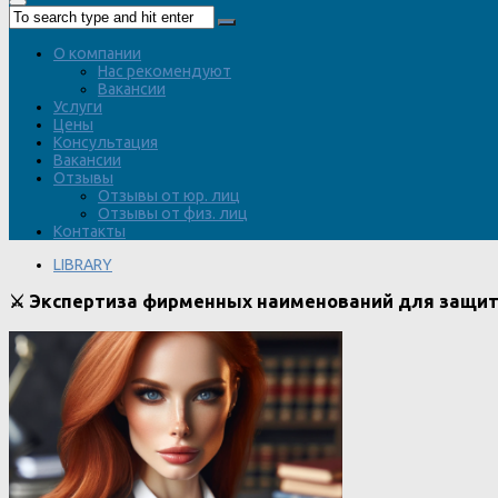
О компании
Нас рекомендуют
Вакансии
Услуги
Цены
Консультация
Вакансии
Отзывы
Отзывы от юр. лиц
Отзывы от физ. лиц
Контакты
LIBRARY
⚔️ Экспертиза фирменных наименований для защит