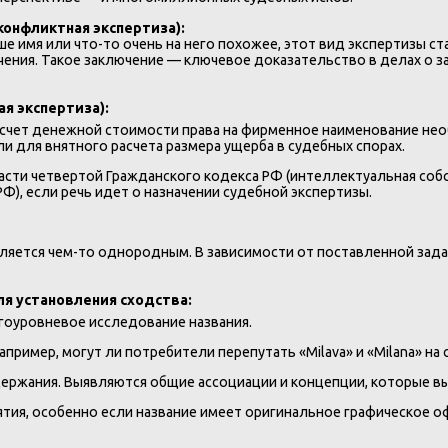
онфликтная экспертиза):
е имя или что-то очень на него похожее, этот вид экспертизы с
ения. Такое заключение — ключевое доказательство в делах о 
я экспертиза):
асчет денежной стоимости права на фирменное наименование нео
ли для внятного расчета размера ущерба в судебных спорах.
асти четвертой Гражданского кодекса РФ (интеллектуальная со
Ф), если речь идет о назначении судебной экспертизы.
ляется чем-то однородным. В зависимости от поставленной зада
ля установления сходства:
гоуровневое исследование названия.
апример, могут ли потребители перепутать «Milava» и «Milana» на 
ержания. Выявляются общие ассоциации и концепции, которые в
тия, особенно если название имеет оригинальное графическое о