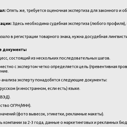
ал:
Опять же, требуется оценочная экспертиза для законного и
сации:
Здесь необходима судебная экспертиза (любого профиля),
зало в регистрации товарного знака, нужна досудебная лингвист
ые документы
есс, состоящий из нескольких последовательных шагов.
естно с экспертом четко определяется цель (превентивная пров
ние.
 анализа эксперту понадобятся следующие документы:
сском (и иностранном, если есть) языке.
ВЭД).
ство ОГРН/ИНН).
ачений (фото вывесок, этикетки, рекламные макеты).
 компании за 2-3 года, данные о маркетинговых и рекламных бю