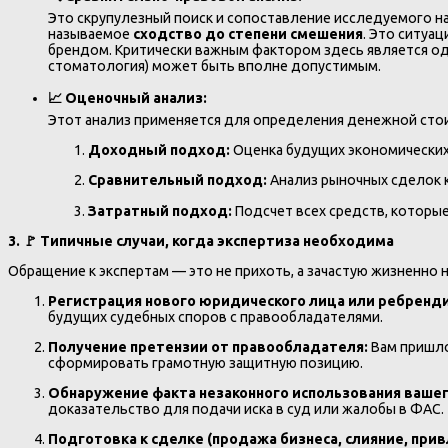
Это скрупулезный поиск и сопоставление исследуемого н
называемое
сходство до степени смешения
. Это ситуа
брендом. Критически важным фактором здесь является одн
стоматология) может быть вполне допустимым.
📈 Оценочный анализ:
Этот анализ применяется для определения денежной стоим
Доходный подход:
Оценка будущих экономических 
Сравнительный подход:
Анализ рыночных сделок 
Затратный подход:
Подсчет всех средств, которы
3. 🚩 Типичные случаи, когда экспертиза необходима
Обращение к экспертам — это не прихоть, а зачастую жизненно 
Регистрация нового юридического лица или ребренди
будущих судебных споров с правообладателями.
Получение претензии от правообладателя:
Вам пришло
сформировать грамотную защитную позицию.
Обнаружение факта незаконного использования вашег
доказательство для подачи иска в суд или жалобы в ФАС.
Подготовка к сделке (продажа бизнеса, слияние, при