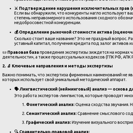
⚔️ Подтверждение нарушения исключительных прав (к
Если вы обнаружили, что конкуренты нагло используют ваш
степень неправомерного использования сходного обознач
недобросовестной конкуренции.
💰 Определение рыночной стоимости актива (оценочна
Сколько стоит ваше название? Это не праздный вопрос. Р
уставный капитал, получения кредита под залог активов и
📜
Правовая база
проведения экспертизы зиждется на нормах ч
деятельности», а также процессуальных кодексов (ГПК РФ, АПК Р
2. 🔬 Ключевые направления и методы экспертизы
Важно понимать, что экспертиза фирменных наименований не яв
которых использует свой уникальный методический аппарат.
🗣️ Лингвистический (нейминговый) анализ — основа д
Это работа экспертов-лингвистов, которые проводят мно
Фонетический анализ:
Оценка сходства звучания. Н
Семантический анализ:
Сравнение смыслового сод
Графический анализ:
Изучение визуального восприя
🔍 Сравнительно-правовой анализ: