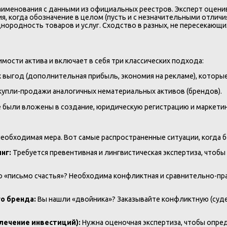
аименования с данными из официальных реестров. Эксперт оценив
ция, когда обозначение в целом (пусть и с незначительными отлич
ородность товаров и услуг. Сходство в разных, не пересекающих
ости актива и включает в себя три классических подхода:
выгод (дополнительная прибыль, экономия на рекламе), которые
купли-продажи аналогичных нематериальных активов (брендов).
е были вложены в создание, юридическую регистрацию и маркети
необходимая мера. Вот самые распространенные ситуации, когда 
нг:
Требуется превентивная и лингвистическая экспертиза, чтобы
 «письмо счастья»? Необходима конфликтная и сравнительно-пра
о бренда:
Вы нашли «двойника»? Заказывайте конфликтную (суд
влечение инвестиций):
Нужна оценочная экспертиза, чтобы опре