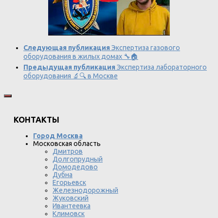
Следующая публикация
Экспертиза газового
оборудования в жилых домах 🔧🏠
Предыдущая публикация
Экспертиза лабораторного
оборудования 🔬🔍 в Москве
КОНТАКТЫ
Город Москва
Московская область
Дмитров
Долгопрудный
Домодедово
Дубна
Егорьевск
Железнодорожный
Жуковский
Ивантеевка
Климовск