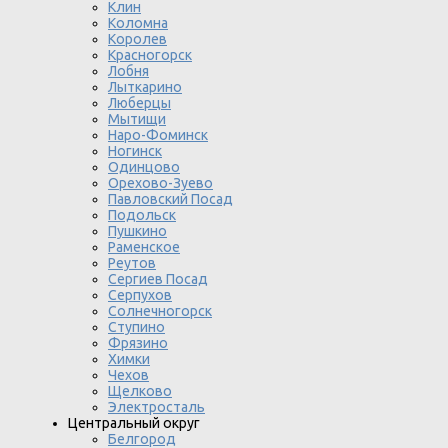
Клин
Коломна
Королев
Красногорск
Лобня
Лыткарино
Люберцы
Мытищи
Наро-Фоминск
Ногинск
Одинцово
Орехово-Зуево
Павловский Посад
Подольск
Пушкино
Раменское
Реутов
Сергиев Посад
Серпухов
Солнечногорск
Ступино
Фрязино
Химки
Чехов
Щелково
Электросталь
Центральный округ
Белгород