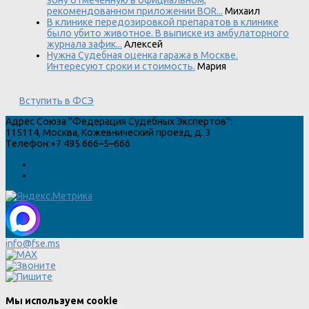
рекомендованном приложении BOR...
Михаил
В клинике передозировкой препаратов в клинике
было убито животное. В выписке из амбулаторного
журнала зафик...
Алексей
Нужна Судебная оценка гаража в Москве.
Интересуют сроки и стоимость.
Мария
Вступить в ФСЭ
Адрес
Союза "Федерация Судебных Экспертов"
:
115114
,
Москва
,
Кожевнический проезд, д. 3
Телефон:
+7 495 666–5–666
info@fse.ms
Мы используем cookie