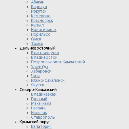
Абакан
Барнаул
Иркутск
Кемерово
Красноярск
Кызыл
Новосибирск
Норильск
Омск
Томск
Дальневосточный
Благовещенск
Владивосток
Петропавловск-Камчатский
Улан-Удэ
Хабаровск
Чита
Южно-Сахалинск
Якутск
Северо-Кавказский
Владикавказ
Грозный
Махачкала
Назрань
Нальчик
Ставрополь
Крымский округ
Евпатория