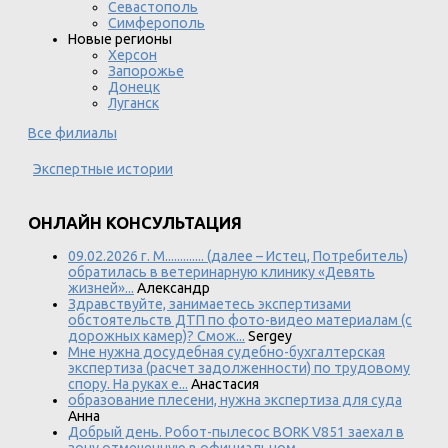
Севастополь
Симферополь
Новые регионы
Херсон
Запорожье
Донецк
Луганск
Все филиалы
Экспертные истории
ОНЛАЙН КОНСУЛЬТАЦИЯ
09.02.2026 г. М............. (далее – Истец, Потребитель)
обратилась в ветеринарную клинику «Девять
жизней»...
Александр
Здравствуйте, занимаетесь экспертизами
обстоятельств ДТП по фото-видео материалам (с
дорожных камер)? Смож...
Sergey
Мне нужна досудебная судебно-бухгалтерская
экспертиза (расчет задолженности) по трудовому
спору. На руках е...
Анастасия
образование плесени, нужна экспертиза для суда
Анна
Добрый день. Робот-пылесос BORK V851 заехал в
зону отмеченную в официальном,