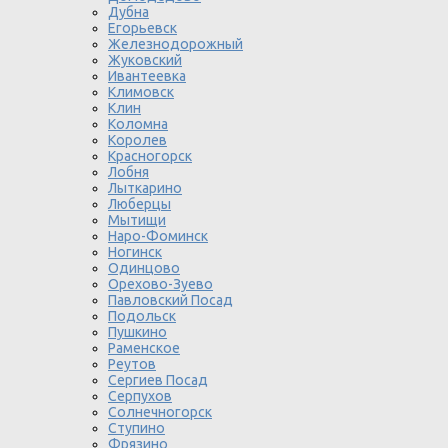
Дубна
Егорьевск
Железнодорожный
Жуковский
Ивантеевка
Климовск
Клин
Коломна
Королев
Красногорск
Лобня
Лыткарино
Люберцы
Мытищи
Наро-Фоминск
Ногинск
Одинцово
Орехово-Зуево
Павловский Посад
Подольск
Пушкино
Раменское
Реутов
Сергиев Посад
Серпухов
Солнечногорск
Ступино
Фрязино