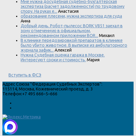
Мне нужна досудебная судебно-бухгалтерская
экспертиза (расчет задолженности) по трудовому
спору. На руках е...
Анастасия
образование плесени, нужна экспертиза для суда
Анна
Добрый день. Робот-пылесос BORK V851 заехал в
зону отмеченную в официальном,
рекомендованном приложении BOR...
Михаил
В клинике передозировкой препаратов в клинике
было убито животное. В выписке из амбулаторного
журнала зафик...
Алексей
Нужна Судебная оценка гаража в Москве.
Интересуют сроки и стоимость.
Мария
Вступить в ФСЭ
Адрес
Союза "Федерация Судебных Экспертов"
:
115114
,
Москва
,
Кожевнический проезд, д. 3
Телефон:
+7 495 666–5–666