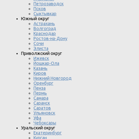
Петрозаводск
Псков
Сыктывкар
Южный округ
Астрахань
Волгоград
Краснодар
Ростов-на-Дону
Сочи
Элиста
Приволжский округ
Ижевск
Йошкар-Ола
Казань
Киров
Нижний Новгород
Оренбург
Пенза
Пермь
Самара
Саранск
Саратов
Ульяновск
Уфа
Чебоксары
Уральский округ
Екатеринбург
Курган