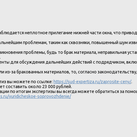
.
наблюдается неплотное прилегание нижней части окна, что приво
альнейшим проблемам, таким как сквозняки, повышенный шум извне
икновения проблемы, будь то брак материала, неправильная уста
.
менты для обсуждения дальнейших действий с подрядчиком, вкл
ли из-за бракованных материалов, то, согласно законодательств
тиз вы можете по ссылке:
https://sud-expertiza.ru/zaprosite-ceny/
.
т составить около 23 000 рублей.
ции по итогам экспертизы вы всегда можете обратиться за помо
ks.ru/yuridicheskoe-soprovozhdenie/