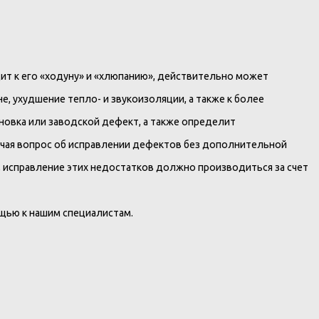
дит к его «ходуну» и «хлюпанию», действительно может
, ухудшение тепло- и звукоизоляции, а также к более
новка или заводской дефект, а также определит
ючая вопрос об исправлении дефектов без дополнительной
у, исправление этих недостатков должно производиться за счет
щью к нашим специалистам.