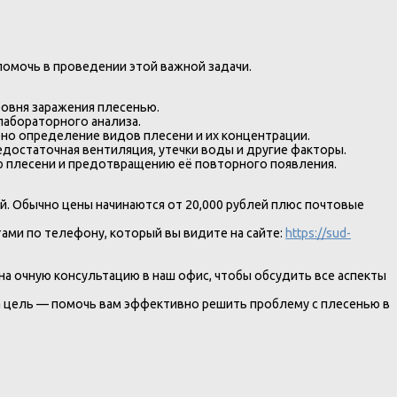
помочь в проведении этой важной задачи.
ровня заражения плесенью.
 лабораторного анализа.
ено определение видов плесени и их концентрации.
едостаточная вентиляция, утечки воды и другие факторы.
ю плесени и предотвращению её повторного появления.
. Обычно цены начинаются от 20,000 рублей плюс почтовые
ми по телефону, который вы видите на сайте:
https://sud-
на очную консультацию в наш офис, чтобы обсудить все аспекты
 цель — помочь вам эффективно решить проблему с плесенью в