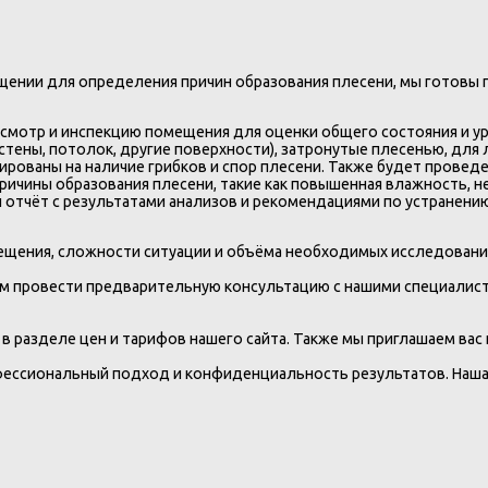
щении для определения причин образования плесени, мы готовы 
осмотр и инспекцию помещения для оценки общего состояния и у
(стены, потолок, другие поверхности), затронутые плесенью, для
ированы на наличие грибков и спор плесени. Также будет провед
ичины образования плесени, такие как повышенная влажность, н
 отчёт с результатами анализов и рекомендациями по устранени
ещения, сложности ситуации и объёма необходимых исследований
м провести предварительную консультацию с нашими специалиста
в разделе цен и тарифов нашего сайта. Также мы приглашаем вас 
офессиональный подход и конфиденциальность результатов. Наша