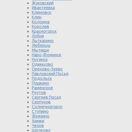
Жуковский
Ивантеевка
Климовск
Клин
Коломна
Королев
Красногорск
Лобня
Лыткарино
Люберцы
Мытищи
Наро-Фоминск
Ногинск
Одинцово
Орехово-Зуево
Павловский Посад
Подольск
Пушкино
Раменское
Реутов
Сергиев Посад
Серпухов
Солнечногорск
Ступино
Фрязино
Химки
Чехов
Щелково