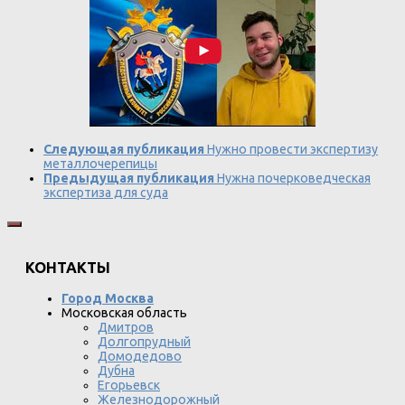
Следующая публикация
Нужно провести экспертизу
металлочерепицы
Предыдущая публикация
Нужна почерковедческая
экспертиза для суда
КОНТАКТЫ
Город Москва
Московская область
Дмитров
Долгопрудный
Домодедово
Дубна
Егорьевск
Железнодорожный