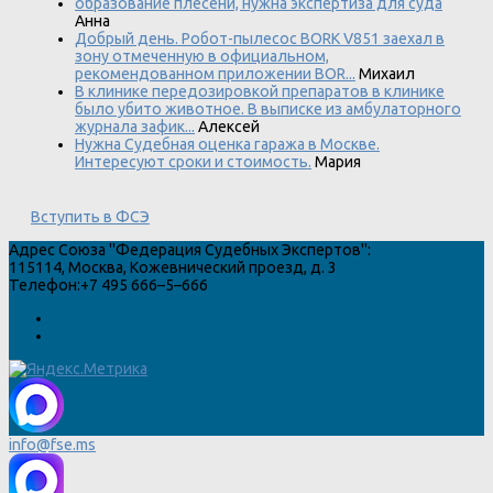
образование плесени, нужна экспертиза для суда
Анна
Добрый день. Робот-пылесос BORK V851 заехал в
зону отмеченную в официальном,
рекомендованном приложении BOR...
Михаил
В клинике передозировкой препаратов в клинике
было убито животное. В выписке из амбулаторного
журнала зафик...
Алексей
Нужна Судебная оценка гаража в Москве.
Интересуют сроки и стоимость.
Мария
Вступить в ФСЭ
Адрес
Союза "Федерация Судебных Экспертов"
:
115114
,
Москва
,
Кожевнический проезд, д. 3
Телефон:
+7 495 666–5–666
info@fse.ms