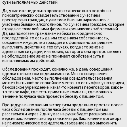
сути выполняемых действий.
Да, у нас еженедельно проводятся несколько подобных
психиатрических освидетельствований с участием
престарелых граждан, с участием бывших наркоманов, с
участием бывших алкоголиков, то с участием граждан, которые
страдают тяжелейшими формами хронических заболеваний.
Да, мы помогаем гражданам избежать юридических
последствий, то есть да, мы сохраняем собственность,
сохраняем имущество граждан и официально запрещаем
выполнять действия в тех случаях, когда это явно не
адекватная ситуации, и человек, которого она предоставляет
на обследование явно не понимает свойства и суть и
выполняемых им действий.
Обследования проходят, конечно же, в день совершения
сделки с объектом недвижимости. Место совершения
обследования, место выполнения освидетельствования
может быть любое спокойное место, то есть офис у нотариуса,
банковское учреждение, какая-то комната переговоров, какое-
то тихое кафе, где есть приватные комнаты, где можно в
течение получаса часа провести беседу с пациентом.
Процедура выполнения экспертизы предельно простая: после
часа обследования, после часа беседы с пациентом мы
расстаемся и через 2 дня у вас на руках будет расширенная
версия заключения эксперта-психиатра. Заключение договора
на психиатрическое освидетельствование надо выполнить