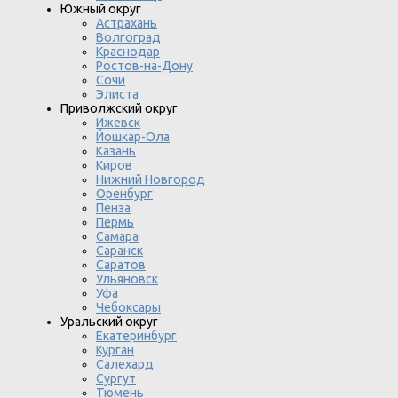
Южный округ
Астрахань
Волгоград
Краснодар
Ростов-на-Дону
Сочи
Элиста
Приволжский округ
Ижевск
Йошкар-Ола
Казань
Киров
Нижний Новгород
Оренбург
Пенза
Пермь
Самара
Саранск
Саратов
Ульяновск
Уфа
Чебоксары
Уральский округ
Екатеринбург
Курган
Салехард
Сургут
Тюмень