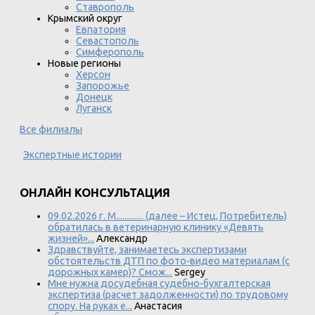
Ставрополь
Крымский округ
Евпатория
Севастополь
Симферополь
Новые регионы
Херсон
Запорожье
Донецк
Луганск
Все филиалы
Экспертные истории
ОНЛАЙН КОНСУЛЬТАЦИЯ
09.02.2026 г. М............. (далее – Истец, Потребитель)
обратилась в ветеринарную клинику «Девять
жизней»...
Александр
Здравствуйте, занимаетесь экспертизами
обстоятельств ДТП по фото-видео материалам (с
дорожных камер)? Смож...
Sergey
Мне нужна досудебная судебно-бухгалтерская
экспертиза (расчет задолженности) по трудовому
спору. На руках е...
Анастасия