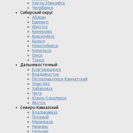
Ханты-Мансийск
Челябинск
Сибирский округ
Абакан
Барнаул
Иркутск
Кемерово
Красноярск
Кызыл
Новосибирск
Норильск
Омск
Томск
Дальневосточный
Благовещенск
Владивосток
Петропавловск-Камчатский
Улан-Удэ
Хабаровск
Чита
Южно-Сахалинск
Якутск
Северо-Кавказский
Владикавказ
Грозный
Махачкала
Назрань
Нальчик