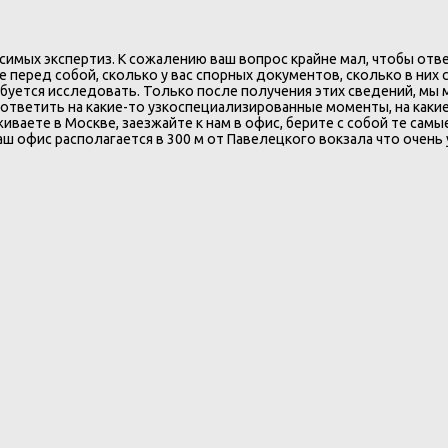
симых экспертиз. К сожалению ваш вопрос крайне мал, чтобы отве
те перед собой, сколько у вас спорных документов, сколько в них
буется исследовать. Только после получения этих сведений, мы
ответить на какие-то узкоспециализированные моменты, на какие
живаете в Москве, заезжайте к нам в офис, берите с собой те са
аш офис располагается в 300 м от Павелецкого вокзала что очень