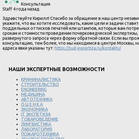
Консультация
Staff
4 года назад
Здравствуйте Кирилл! Спасибо за обращение в наш центр незави
укажите, что вы хотите исследовать, какие цели и задачи стави
поддельных оттисков печатей или штампов, которые вам потре
срокам и стоимости проведении почерковедческой экспертизы, 
развернутого запроса через форму обратной связи. Если вы про
консультацию, тем более, что мы находимся в центре Москвы, н
адреса явки указаны тут:
https://sud-expertiza.ru/kontakty/
НАШИ ЭКСПЕРТНЫЕ ВОЗМОЖНОСТИ
КРИМИНАЛИСТИКА
СТРОИТЕЛЬСТВО
ENGINEERING
МЕДИЦИНА
АВТОТЕХНИКА
О Ц Е Н К А
ЭКОНОМИКА
IT ЭКСПЕТИЗА
ТОВАРОВЕДЕНИЕ
ЛИНГВИСТИКА
ЛАБОРАТОРИЯ
ПОЖАРОТЕХНИКА