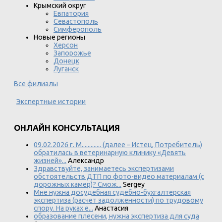
Крымский округ
Евпатория
Севастополь
Симферополь
Новые регионы
Херсон
Запорожье
Донецк
Луганск
Все филиалы
Экспертные истории
ОНЛАЙН КОНСУЛЬТАЦИЯ
09.02.2026 г. М............. (далее – Истец, Потребитель)
обратилась в ветеринарную клинику «Девять
жизней»...
Александр
Здравствуйте, занимаетесь экспертизами
обстоятельств ДТП по фото-видео материалам (с
дорожных камер)? Смож...
Sergey
Мне нужна досудебная судебно-бухгалтерская
экспертиза (расчет задолженности) по трудовому
спору. На руках е...
Анастасия
образование плесени, нужна экспертиза для суда