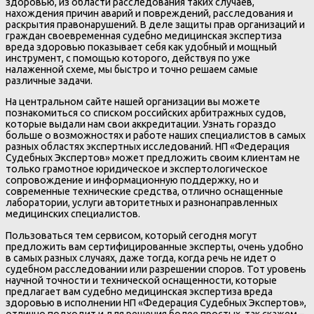
здоровью, из области расследования таких случаев,
нахождения причин аварий и повреждений, расследования и
раскрытия правонарушений. В деле защиты прав организаций и
граждан своевременная судебно медицинская экспертиза
вреда здоровью показывает себя как удобный и мощный
инструмент, с помощью которого, действуя по уже
налаженной схеме, мы быстро и точно решаем самые
различные задачи.
На центральном сайте нашей организации вы можете
познакомиться со списком российских арбитражных судов,
которые выдали нам свои аккредитации. Узнать гораздо
больше о возможностях и работе наших специалистов в самых
разных областях экспертных исследований. НП «Федерация
Судебных Экспертов» может предложить своим клиентам не
только грамотное юридическое и экспертологическое
сопровождение и информационную поддержку, но и
современные технические средства, отлично оснащенные
лаборатории, услуги авторитетных и разнонаправленных
медицинских специалистов.
Пользоваться тем сервисом, который сегодня могут
предложить вам сертифицированные эксперты, очень удобно
в самых разных случаях, даже тогда, когда речь не идет о
судебном расследовании или разрешении споров. Тот уровень
научной точности и технической оснащенности, которые
предлагает вам судебно медицинская экспертиза вреда
здоровью в исполнении НП «Федерация Судебных Экспертов»,
отлично подходит и для решения более простых, так скажем –