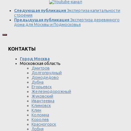
Следующая публикация
Экспертиза капитальности
строения
Предыдущая публикация
Экспертиза деревянного
дома для Москвы и Подмосковья
КОНТАКТЫ
Город Москва
Московская область
Дмитров
Долгопрудный
Домодедово
Дубна
Егорьевск
Железнодорожный
Жуковский
Ивантеевка
Климовск
Клин
Коломна
Королев
Красногорск
Лобня