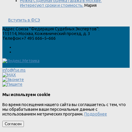
Нужна Судебная оценка гаража в Москве.
Интересуют сроки и стоимость.
Мария
Вступить в ФСЭ
Адрес
Союза "Федерация Судебных Экспертов"
:
115114
,
Москва
,
Кожевнический проезд, д. 3
Телефон:
+7 495 666–5–666
info@fse.ms
Мы используем cookie
Во время посещения нашего сайта вы соглашаетесь с тем, что
мы обрабатываем ваши персональные данные с
использованием метрических программ.
Подробнее
Согласен