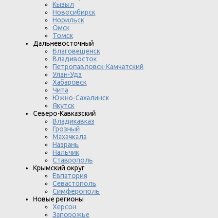
Кызыл
Новосибирск
Норильск
Омск
Томск
Дальневосточный
Благовещенск
Владивосток
Петропавловск-Камчатский
Улан-Удэ
Хабаровск
Чита
Южно-Сахалинск
Якутск
Северо-Кавказский
Владикавказ
Грозный
Махачкала
Назрань
Нальчик
Ставрополь
Крымский округ
Евпатория
Севастополь
Симферополь
Новые регионы
Херсон
Запорожье