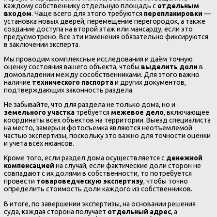
каждому собственнику отдельную площадь с
отдельным
входом
. Чаще всего для этого требуются
перепланировки
—
установка новых дверей, перемещение перегородок, а также
создание доступа на второй этаж или мансарду, если это
предусмотрено. Все эти изменения обязательно фиксируются
в заключении эксперта.
Мы проводим комплексные исследования и даём точную
оценку состояния вашего объекта, чтобы
выделить доли
в
домовладении между сособственниками. Для этого важно
наличие
технического паспорта
и других документов,
подтверждающих законность раздела.
Не забывайте, что для раздела не только дома, но и
земельного участка
требуется
межевое дело
, включающее
координаты всех объектов на территории. Выезд специалиста
на место, замеры и фотосъемка являются неотъемлемой
частью экспертизы, поскольку это важно для точности оценки
и учета всех нюансов.
Кроме того, если раздел дома осуществляется с
денежной
компенсацией
на случай, если фактические доли сторон не
совпадают с их долями в собственности, то потребуется
провести
товароведческую экспертизу
, чтобы точно
определить стоимость доли каждого из собственников.
В итоге, по завершении экспертизы, на основании решения
суда, каждая сторона получает
отдельный адрес
, а