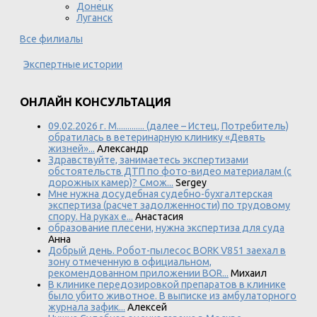
Донецк
Луганск
Все филиалы
Экспертные истории
ОНЛАЙН КОНСУЛЬТАЦИЯ
09.02.2026 г. М............. (далее – Истец, Потребитель)
обратилась в ветеринарную клинику «Девять
жизней»...
Александр
Здравствуйте, занимаетесь экспертизами
обстоятельств ДТП по фото-видео материалам (с
дорожных камер)? Смож...
Sergey
Мне нужна досудебная судебно-бухгалтерская
экспертиза (расчет задолженности) по трудовому
спору. На руках е...
Анастасия
образование плесени, нужна экспертиза для суда
Анна
Добрый день. Робот-пылесос BORK V851 заехал в
зону отмеченную в официальном,
рекомендованном приложении BOR...
Михаил
В клинике передозировкой препаратов в клинике
было убито животное. В выписке из амбулаторного
журнала зафик...
Алексей