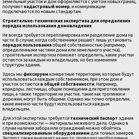
земельный участок и дом оформляются с учётом новых границ,
получают
кадастровый номер
, и коммуникации
подключаются по новым стандартам.
Строительно-техническая экспертиза для определения
порядка использования домовладения
Не всегда требуется перепланировка или разделение дома на
части. В случае, когда собственники решают лишь установить
порядок пользования
общей собственностью (например,
определенными частями дома или земельного участка),
строительная экспертиза поможет определить, какие участки
остаются за каждым из владельцев, но без изменения
структуры здания.
Здесь мы
фиксируем
конкретные территории, которые будут
использоваться каждым собственником, при этом дом и
участок остаются
в общей собственности
. Например,
коридоры, лестницы, общие помещения для приготовления
пищи, а также территории на участке, такие как тропинки и
дорожки, могут быть общими. Однако мы точно определим,
какие именно части будут использоваться каждым
владельцем.
Для этой экспертизы требуется
технический паспорт
здания
и при возможности — материалы межевого дела. Однако в
случае наличия забора или ограждений можно обойтись
специализированным оборудованием
для точных замеров.
Эксперт также выезжает на место, проводит необходимые