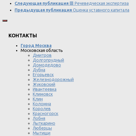
Следующая публикация
🟥 Речеведческая экспертиза
Предыдущая публикация
Оценка уставного капитала
КОНТАКТЫ
Город Москва
Московская область
Дмитров
Долгопрудный
Домодедово
Дубна
Егорьевск
Железнодорожный
Жуковский
Ивантеевка
Климовск
Клин
Коломна
Королев
Красногорск
Лобня
Лыткарино
Люберцы
Мытищи