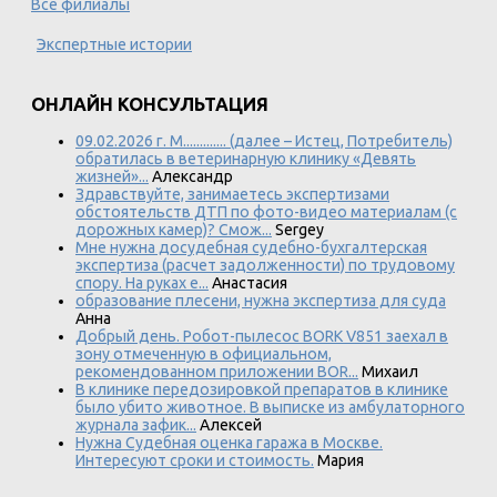
Все филиалы
Экспертные истории
ОНЛАЙН КОНСУЛЬТАЦИЯ
09.02.2026 г. М............. (далее – Истец, Потребитель)
обратилась в ветеринарную клинику «Девять
жизней»...
Александр
Здравствуйте, занимаетесь экспертизами
обстоятельств ДТП по фото-видео материалам (с
дорожных камер)? Смож...
Sergey
Мне нужна досудебная судебно-бухгалтерская
экспертиза (расчет задолженности) по трудовому
спору. На руках е...
Анастасия
образование плесени, нужна экспертиза для суда
Анна
Добрый день. Робот-пылесос BORK V851 заехал в
зону отмеченную в официальном,
рекомендованном приложении BOR...
Михаил
В клинике передозировкой препаратов в клинике
было убито животное. В выписке из амбулаторного
журнала зафик...
Алексей
Нужна Судебная оценка гаража в Москве.
Интересуют сроки и стоимость.
Мария