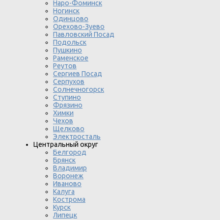
Наро-Фоминск
Ногинск
Одинцово
Орехово-Зуево
Павловский Посад
Подольск
Пушкино
Раменское
Реутов
Сергиев Посад
Серпухов
Солнечногорск
Ступино
Фрязино
Химки
Чехов
Щелково
Электросталь
Центральный округ
Белгород
Брянск
Владимир
Воронеж
Иваново
Калуга
Кострома
Курск
Липецк