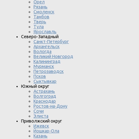
Орел
Рязань
Смоленск
Тамбов
Тверь
Тула
Ярославль
Северо-Западный
Санкт-Петербург
Архангельск
Вологда
Великий Новгород
Калининград
Мурманск
Петрозаводск
Псков
Сыктывкар
Южный округ
Астрахань
Волгоград
Краснодар
Ростов-на-Дону
Сочи
Элиста
Приволжский округ
Ижевск
Йошкар-Ола
Казань