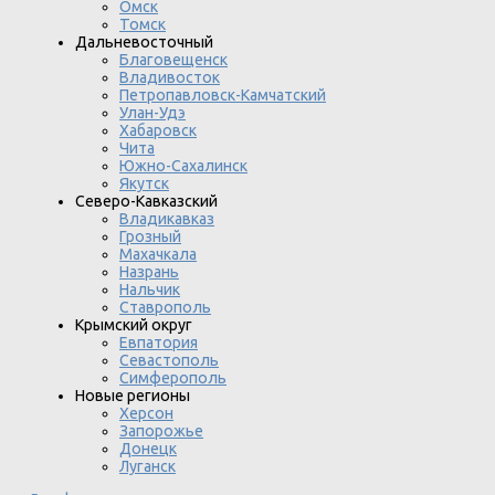
Омск
Томск
Дальневосточный
Благовещенск
Владивосток
Петропавловск-Камчатский
Улан-Удэ
Хабаровск
Чита
Южно-Сахалинск
Якутск
Северо-Кавказский
Владикавказ
Грозный
Махачкала
Назрань
Нальчик
Ставрополь
Крымский округ
Евпатория
Севастополь
Симферополь
Новые регионы
Херсон
Запорожье
Донецк
Луганск