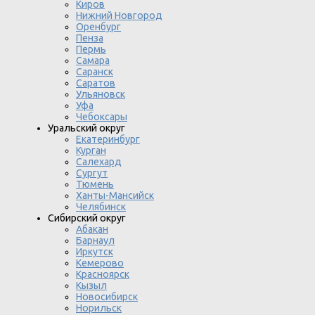
Киров
Нижний Новгород
Оренбург
Пенза
Пермь
Самара
Саранск
Саратов
Ульяновск
Уфа
Чебоксары
Уральский округ
Екатеринбург
Курган
Салехард
Сургут
Тюмень
Ханты-Мансийск
Челябинск
Сибирский округ
Абакан
Барнаул
Иркутск
Кемерово
Красноярск
Кызыл
Новосибирск
Норильск