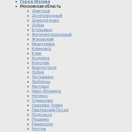
Город Москва
Московская область
Дмитров
Долгопрудный
Домодедово
Дубна
Егорьевск
Железнодорожный
Жуковский
Ивантеевка
Климовск
Клин
Коломна
Королев
Красногорск
Лобня
Лыткарино
Люберцы
Мытищи
Наро-Фоминск
Ногинск
Одинцово
Орехово-Зуево
Павловский Посад
Подольск
Пушкино
Раменское
Реутов