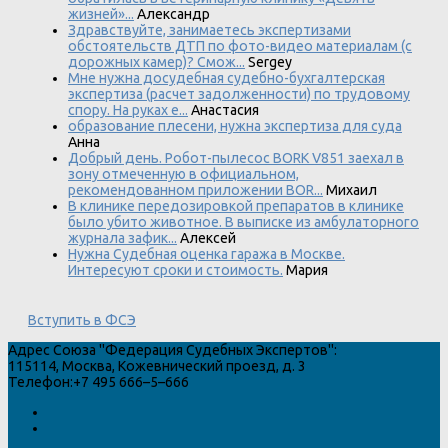
жизней»...
Александр
Здравствуйте, занимаетесь экспертизами
обстоятельств ДТП по фото-видео материалам (с
дорожных камер)? Смож...
Sergey
Мне нужна досудебная судебно-бухгалтерская
экспертиза (расчет задолженности) по трудовому
спору. На руках е...
Анастасия
образование плесени, нужна экспертиза для суда
Анна
Добрый день. Робот-пылесос BORK V851 заехал в
зону отмеченную в официальном,
рекомендованном приложении BOR...
Михаил
В клинике передозировкой препаратов в клинике
было убито животное. В выписке из амбулаторного
журнала зафик...
Алексей
Нужна Судебная оценка гаража в Москве.
Интересуют сроки и стоимость.
Мария
Вступить в ФСЭ
Адрес
Союза "Федерация Судебных Экспертов"
:
115114
,
Москва
,
Кожевнический проезд, д. 3
Телефон:
+7 495 666–5–666