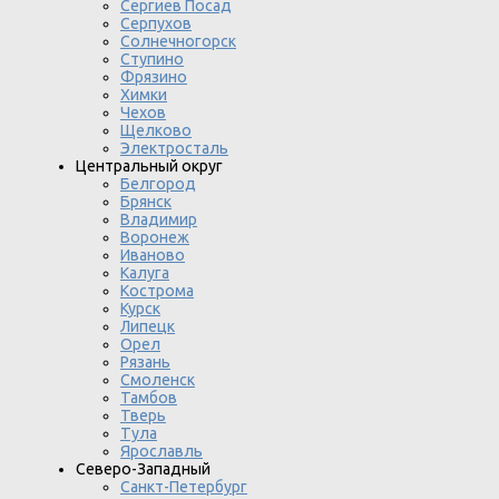
Сергиев Посад
Серпухов
Солнечногорск
Ступино
Фрязино
Химки
Чехов
Щелково
Электросталь
Центральный округ
Белгород
Брянск
Владимир
Воронеж
Иваново
Калуга
Кострома
Курск
Липецк
Орел
Рязань
Смоленск
Тамбов
Тверь
Тула
Ярославль
Северо-Западный
Санкт-Петербург