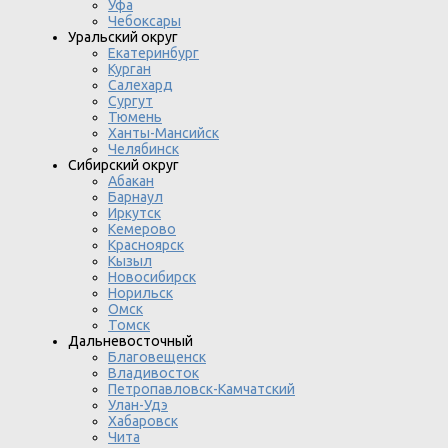
Уфа
Чебоксары
Уральский округ
Екатеринбург
Курган
Салехард
Сургут
Тюмень
Ханты-Мансийск
Челябинск
Сибирский округ
Абакан
Барнаул
Иркутск
Кемерово
Красноярск
Кызыл
Новосибирск
Норильск
Омск
Томск
Дальневосточный
Благовещенск
Владивосток
Петропавловск-Камчатский
Улан-Удэ
Хабаровск
Чита