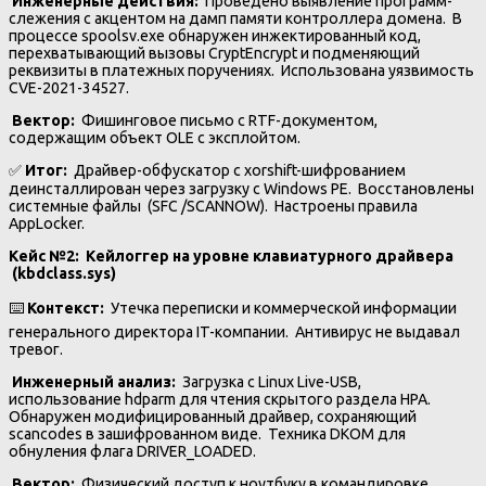
️
Инженерные действия:
Проведено выявление программ-
слежения с акцентом на дамп памяти контроллера домена. В
процессе spoolsv.exe обнаружен инжектированный код,
перехватывающий вызовы CryptEncrypt и подменяющий
реквизиты в платежных поручениях. Использована уязвимость
CVE-2021-34527.
Вектор:
Фишинговое письмо с RTF-документом,
содержащим объект OLE с эксплойтом.
✅
Итог:
Драйвер-обфускатор с xorshift-шифрованием
деинсталлирован через загрузку с Windows PE. Восстановлены
системные файлы (SFC /SCANNOW). Настроены правила
AppLocker.
Кейс №2: Кейлоггер на уровне клавиатурного драйвера
(kbdclass.sys)
⌨️
Контекст:
Утечка переписки и коммерческой информации
генерального директора IT-компании. Антивирус не выдавал
тревог.
️
Инженерный анализ:
Загрузка с Linux Live-USB,
использование hdparm для чтения скрытого раздела HPA.
Обнаружен модифицированный драйвер, сохраняющий
scancodes в зашифрованном виде. Техника DKOM для
обнуления флага DRIVER_LOADED.
Вектор:
Физический доступ к ноутбуку в командировке.