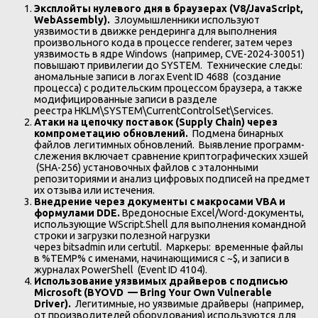
Эксплойты нулевого дня в браузерах (V8/JavaScript,
WebAssembly).
Злоумышленники используют
уязвимости в движке рендеринга для выполнения
произвольного кода в процессе renderer, затем через
уязвимость в ядре Windows (например, CVE-2024-30051)
повышают привилегии до SYSTEM. Технические следы:
аномальные записи в логах Event ID 4688 (создание
процесса) с родительским процессом браузера, а также
модифицированные записи в разделе
реестра HKLM\SYSTEM\CurrentControlSet\Services.
Атаки на цепочку поставок (Supply Chain) через
компрометацию обновлений.
Подмена бинарных
файлов легитимных обновлений. Выявление программ-
слежения включает сравнение криптографических хэшей
(SHA-256) установочных файлов с эталонными
репозиториями и анализ цифровых подписей на предмет
их отзыва или истечения.
Внедрение через документы с макросами VBA и
формулами DDE.
Вредоносные Excel/Word-документы,
использующие WScript.Shell для выполнения командной
строки и загрузки полезной нагрузки
через bitsadmin или certutil. Маркеры: временные файлы
в %TEMP% с именами, начинающимися с ~$, и записи в
журналах PowerShell (Event ID 4104).
Использование уязвимых драйверов с подписью
Microsoft (BYOVD — Bring Your Own Vulnerable
Driver).
Легитимные, но уязвимые драйверы (например,
от производителей оборудования) используются для