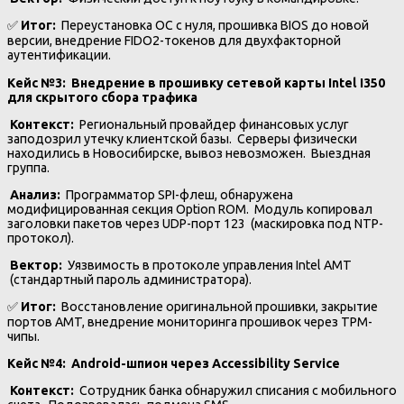
✅
Итог:
Переустановка ОС с нуля, прошивка BIOS до новой
версии, внедрение FIDO2-токенов для двухфакторной
аутентификации.
Кейс №3: Внедрение в прошивку сетевой карты Intel I350
для скрытого сбора трафика
Контекст:
Региональный провайдер финансовых услуг
заподозрил утечку клиентской базы. Серверы физически
находились в Новосибирске, вывоз невозможен. Выездная
группа.
️
Анализ:
Программатор SPI-флеш, обнаружена
модифицированная секция Option ROM. Модуль копировал
заголовки пакетов через UDP-порт 123 (маскировка под NTP-
протокол).
Вектор:
Уязвимость в протоколе управления Intel AMT
(стандартный пароль администратора).
✅
Итог:
Восстановление оригинальной прошивки, закрытие
портов AMT, внедрение мониторинга прошивок через TPM-
чипы.
Кейс
№4: Android-
шпион
через
Accessibility Service
Контекст:
Сотрудник банка обнаружил списания с мобильного