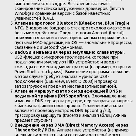
выполнения кода в ядре. Выявление включает
сканирование списка загруженных драйверов (lmvm в
WinDbg) и сравнение версий с базой известных
уязвимостей (CVE).
Атаки на протокол Bluetooth (BlueBorne, BlueFrag) и
NFC.
Внедрение бэкдора в стек протоколов смартфона
без взаимодействия. Следы: в логах Android (logcat)
появляются записи о неавторизованных сопряжениях с
пустыми MAC-адресами; на iOS — аномальные процессы,
связанные с Bluetooth-демонами.
BadUSB и инъекция через эмуляцию клавиатуры.
USB-флешки с микроконтроллерами, которые при
подключении эмулируют HID-устройство и вводят
команды от имени администратора (например, открытие
PowerShell с -ep bypass). Выявление программ-слежения
в этом случае требует анализа журналов USB-
подключений (USB View, Event ID 2003) и проверки
автозагрузок на предмет нестандартных записей.
Атака на маршрутизатор с модификацией DNS и
подменой трафика (DNS spoofing).
Злоумышленник
изменяет DNS-сервер на роутере, перенаправляя запросы
к банкам на фишинговые прокси. Технический анализ
включает проверку настроек DNS (ipconfig /all),
трассировку маршрута (tracert) и анализ таблиц ARP на
предмет спуфинга.
Внедрение
через
DMA (Direct Memory Access)
через
Thunderbolt / PCIe.
Аппаратные устройства (например,
внешние видеокарты или сетевые адаптеры) могут