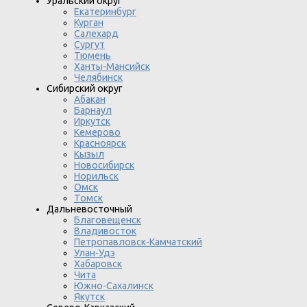
Уральский округ
Екатеринбург
Курган
Салехард
Сургут
Тюмень
Ханты-Мансийск
Челябинск
Сибирский округ
Абакан
Барнаул
Иркутск
Кемерово
Красноярск
Кызыл
Новосибирск
Норильск
Омск
Томск
Дальневосточный
Благовещенск
Владивосток
Петропавловск-Камчатский
Улан-Удэ
Хабаровск
Чита
Южно-Сахалинск
Якутск