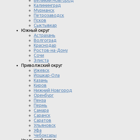
Великий Новгород
Калининград
Мурманск
Петрозаводск
Псков
Сыктывкар
Южный округ
Астрахань
Волгоград
Краснодар
Ростов-на-Дону
Сочи
Элиста
Приволжский округ
Ижевск
Йошкар-Ола
Казань
Киров
Нижний Новгород
Оренбург
Пенза
Пермь
Самара
Саранск
Саратов
Ульяновск
Уфа
Чебоксары