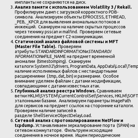
импланты не сохраняются на диск.
Анализ памяти с использованием Volatility 3 / Rekall.
Профилируем дамп с загрузкой корректного PDB-
символа. Анализируем объекты EPROCESS, ETHREAD,
_PEB, _KPCR для выявления аномальных потоков и
инжекций. Сканируем на наличие скрытых процессов
через технику psscan и malfind. Проверяем сетевые
соединения на предмет C2-коммуникации.
Статический анализ файловой системы и MFT
(Master File Table).
Проверяем
атрибуты STANDARDINFORMATIONи
STANDARD
I
NFORMATION
иFILE_NAME на предмет временной
аномалии (timestomping). Сканируем
каталоги System32\drivers, ProgramData, AppData\Local\Temp
наличие исполняемых файлов с нестандартными
расширениями (.tmp,.dat,.bin) и размерами. Особое
внимание уделяем файлам с датами модификации,
совпадающими с датами известных атак.
Глубинный анализ реестра Windows.
Сравниваем
ветки HKLM\SYSTEM\CurrentControlSet\Services, HKLM\SOFT
эталонными базами. Анализируем параметры ImagePath
для сервисов на предмет ссылок на сторонние каталоги.
Проверяем наличие записей в
разделе ShellServiceObjectDelayLoad.
Сетевой анализ с протоколированием NetFlow и
tcpdump.
Устанавливаем зеркалирование порта (SPAN) на
сетевом коммутаторе. Фильтруем исходящие
соединения в ночное время. Ищем периодические