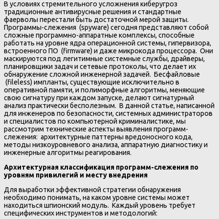
В условиях стремительного усложнения киберугроз
традиционные антивирусные решения и стандартные
фаерволы перестали быть достаточной мерой защиты. ️
Программы-слежения (spyware) сегодня представляют собой
сложные программно-аппаратные комплексы, способные
работать на уровне ядра операционной системы, гипервизора,
встроенного ПО (firmware) и даже микрокода процессора. Они
маскируются под легитимные системные службы, драйверы,
планировщики задач и сетевые протоколы, что делает их
обнаружение сложной инженерной задачей. Бесфайловые
(fileless) импланты, существующие исключительно в
оперативной памяти, и полиморфные алгоритмы, меняющие
свою сигнатуру при каждом запуске, делают сигнатурный
анализ практически бесполезным. В данной статье, написанной
для инженеров по безопасности, системных администраторов
и специалистов по компьютерной криминалистике, мы
рассмотрим технические аспекты выявления программ-
слежения: архитектурные паттерны вредоносного кода,
методы низкоуровневого анализа, аппаратную диагностику и
инженерные алгоритмы реагирования. ️
Архитектурная классификация программ-слежения по
уровням привилегий и месту внедрения
Для выработки эффективной стратегии обнаружения
необходимо понимать, на каком уровне системы может
находиться шпионский модуль. Каждый уровень требует
специфических инструментов и методологий: