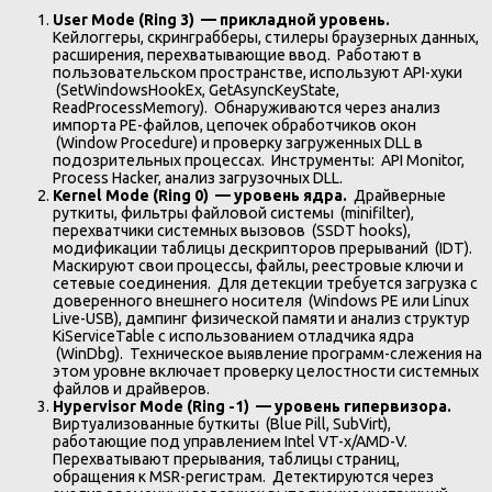
User Mode (Ring 3) — прикладной уровень.
Кейлоггеры, скринграбберы, стилеры браузерных данных,
расширения, перехватывающие ввод. Работают в
пользовательском пространстве, используют API-хуки
(SetWindowsHookEx, GetAsyncKeyState,
ReadProcessMemory). Обнаруживаются через анализ
импорта PE-файлов, цепочек обработчиков окон
(Window Procedure) и проверку загруженных DLL в
подозрительных процессах. Инструменты: API Monitor,
Process Hacker, анализ загрузочных DLL.
Kernel Mode (Ring 0) — уровень ядра.
Драйверные
руткиты, фильтры файловой системы (minifilter),
перехватчики системных вызовов (SSDT hooks),
модификации таблицы дескрипторов прерываний (IDT).
Маскируют свои процессы, файлы, реестровые ключи и
сетевые соединения. Для детекции требуется загрузка с
доверенного внешнего носителя (Windows PE или Linux
Live-USB), дампинг физической памяти и анализ структур
KiServiceTable с использованием отладчика ядра
(WinDbg). Техническое выявление программ-слежения на
этом уровне включает проверку целостности системных
файлов и драйверов.
Hypervisor Mode (Ring -1) —
уровень
гипервизора
.
Виртуализованные буткиты (Blue Pill, SubVirt),
работающие под управлением Intel VT-x/AMD-V.
Перехватывают прерывания, таблицы страниц,
обращения к MSR-регистрам. Детектируются через