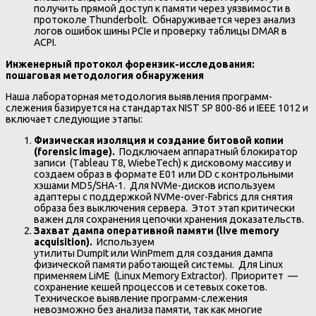
получить прямой доступ к памяти через уязвимости в
протоколе Thunderbolt. Обнаруживается через анализ
логов ошибок шины PCIe и проверку таблицы DMAR в
ACPI.
Инженерный протокол форензик-исследования:
пошаговая методология обнаружения
Наша лабораторная методология выявления программ-
слежения базируется на стандартах NIST SP 800-86 и IEEE 1012 и
включает следующие этапы:
Физическая изоляция и создание битовой копии
(forensic image).
Подключаем аппаратный блокиратор
записи (Tableau T8, WiebeTech) к дисковому массиву и
создаем образ в формате E01 или DD с контрольными
хэшами MD5/SHA-1. Для NVMe-дисков используем
адаптеры с поддержкой NVMe-over-Fabrics для снятия
образа без выключения сервера. Этот этап критически
важен для сохранения цепочки хранения доказательств.
Захват дампа оперативной памяти (live memory
acquisition).
Используем
утилиты DumpIt или WinPmem для создания дампа
физической памяти работающей системы. Для Linux
применяем LiME (Linux Memory Extractor). Приоритет —
сохранение кешей процессов и сетевых сокетов.
Техническое выявление программ-слежения
невозможно без анализа памяти, так как многие