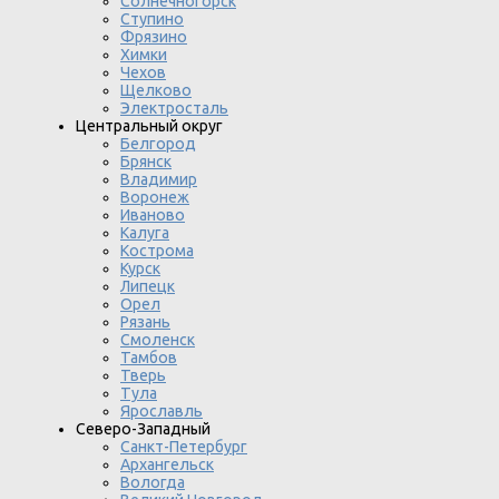
Солнечногорск
Ступино
Фрязино
Химки
Чехов
Щелково
Электросталь
Центральный округ
Белгород
Брянск
Владимир
Воронеж
Иваново
Калуга
Кострома
Курск
Липецк
Орел
Рязань
Смоленск
Тамбов
Тверь
Тула
Ярославль
Северо-Западный
Санкт-Петербург
Архангельск
Вологда