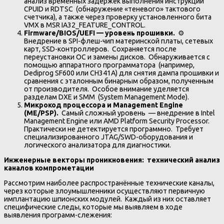
анализ временных задержек выполнения инструкций
CPUID и RDTSC (обнаружение «теневого» тактового
счетчика), а также через проверку установленного бита
VMX в MSR IA32_FEATURE_CONTROL.
Firmware/BIOS/UEFI — уровень прошивки.
⚙️
Внедрение в SPI-флеш-чип материнской платы, сетевых
карт, SSD-контроллеров. Сохраняется после
переустановки ОС и замены дисков. Обнаруживается с
помощью аппаратного программатора (например,
Dediprog SF600 или CH341A) для снятия дампа прошивки и
сравнения с эталонным бинарным образом, полученным
от производителя. Особое внимание уделяется
разделам DXE и SMM (System Management Mode).
Микрокод
процессора
и
Management Engine
(ME/PSP).
Самый сложный уровень — внедрение в Intel
Management Engine или AMD Platform Security Processor.
Практически не детектируется программно. Требует
специализированного JTAG/SWD-оборудования и
логического анализатора для диагностики.
Инженерные векторы проникновения: технический анализ
каналов компрометации
Рассмотрим наиболее распространённые технические каналы,
через которые злоумышленники осуществляют первичную
имплантацию шпионских модулей. Каждый из них оставляет
специфические следы, которые мы выявляем в ходе
выявления программ-слежения: