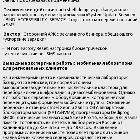
счета. Подозревалась подмена SMS.
️
Технические действия:
adb shell dumpsys package, анализ
разрешений, обнаружение приложения «System Update Service»
с BIND_ACCESSIBILITY_SERVICE. Logcat показал перехват касаний
и SMS.
Вектор:
Сторонний APK с рекламного баннера, обещающего
«ускорение зарядки».
✅
Итог:
Factory Reset, настройка биометрической
аутентификации без SMS-канала.
Выездные экспертные работы: мобильная лаборатория
для региональных клиентов
Наш инженерный центр и криминалистическая лаборатория
базируются в Москве, где сосредоточены
высокопроизводительные вычислительные кластеры для
перебора ключей шифрования и дизассемблирования. Однако
для работы с серверным оборудованием, которое нельзя
перемещать, мы формируем мобильные группы. Оснащение:
переносные станции с Intel Xeon и 256 ГБ ОЗУ, аппаратные
блокираторы записи (SATA/NVMe), программаторы Dediprog
SF600, логические анализаторы Saleae Pro 16, наборы для дампа
памяти. Готовность вылететь в любой регион России от
Калининграда до Камчатки — до 48 часов. Выявление
программ-слежения на месте позволяет проводить живой
анализ без выключения серверов, сохраняя сетевые