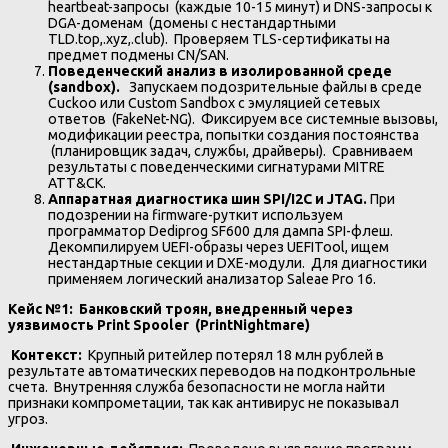
heartbeat-запросы (каждые 10-15 минут) и DNS-запросы к
DGA-доменам (домены с нестандартными
TLD.top,.xyz,.club). Проверяем TLS-сертификаты на
предмет подмены CN/SAN.
Поведенческий анализ в изолированной среде
(sandbox).
️ Запускаем подозрительные файлы в среде
Cuckoo или Custom Sandbox с эмуляцией сетевых
ответов (FakeNet-NG). Фиксируем все системные вызовы,
модификации реестра, попытки создания постоянства
(планировщик задач, службы, драйверы). Сравниваем
результаты с поведенческими сигнатурами MITRE
ATT&CK.
Аппаратная диагностика шин SPI/I2C и JTAG.
При
подозрении на firmware-руткит используем
программатор Dediprog SF600 для дампа SPI-флеш.
Декомпилируем UEFI-образы через UEFITool, ищем
нестандартные секции и DXE-модули. Для диагностики
применяем логический анализатор Saleae Pro 16.
Кейс №1: Банковский троян, внедренный через
уязвимость Print Spooler (PrintNightmare)
️
Контекст:
Крупный ритейлер потерял 18 млн рублей в
результате автоматических переводов на подконтрольные
счета. Внутренняя служба безопасности не могла найти
признаки компрометации, так как антивирус не показывал
угроз.