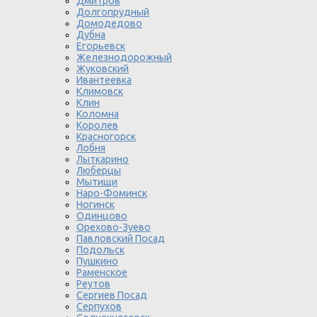
Дмитров
Долгопрудный
Домодедово
Дубна
Егорьевск
Железнодорожный
Жуковский
Ивантеевка
Климовск
Клин
Коломна
Королев
Красногорск
Лобня
Лыткарино
Люберцы
Мытищи
Наро-Фоминск
Ногинск
Одинцово
Орехово-Зуево
Павловский Посад
Подольск
Пушкино
Раменское
Реутов
Сергиев Посад
Серпухов