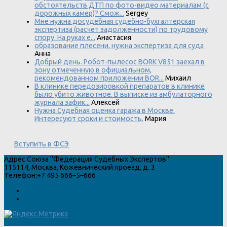
обстоятельств ДТП по фото-видео материалам (с
дорожных камер)? Смож...
Sergey
Мне нужна досудебная судебно-бухгалтерская
экспертиза (расчет задолженности) по трудовому
спору. На руках е...
Анастасия
образование плесени, нужна экспертиза для суда
Анна
Добрый день. Робот-пылесос BORK V851 заехал в
зону отмеченную в официальном,
рекомендованном приложении BOR...
Михаил
В клинике передозировкой препаратов в клинике
было убито животное. В выписке из амбулаторного
журнала зафик...
Алексей
Нужна Судебная оценка гаража в Москве.
Интересуют сроки и стоимость.
Мария
Вступить в ФСЭ
Адрес
Союза "Федерация Судебных Экспертов"
:
115114
,
Москва
,
Кожевнический проезд, д. 3
Телефон:
+7 495 666–5–666