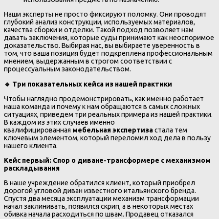
Наши эксперты не просто фиксируют поломку. Они проводят
глубокий анализ конструкции, используемых материалов,
качества сборки и отделки. Такой подход позволяет нам
давать заключения, которые суды принимают как неоспоримое
доказательство. Выбирая нас, вы выбираете уверенность в
том, что ваша позиция будет подкреплена профессиональным
мнением, выдержанным в строгом соответствии с
процессуальным законодательством.
🔹
Три показательных кейса из нашей практики
Чтобы наглядно продемонстрировать, как именно работает
наша команда и почему к нам обращаются в самых сложных
ситуациях, приведем три реальных примера из нашей практики.
В каждом из этих случаев именно
квалифицированная
мебельная экспертиза
стала тем
ключевым элементом, который переломил ход дела в пользу
нашего клиента.
Кейс первый: Спор о диване-трансформере с механизмом
раскладывания
В наше учреждение обратился клиент, который приобрел
дорогой угловой диван известного итальянского бренда.
Спустя два месяца эксплуатации механизм трансформации
начал заклинивать, появился скрип, а в некоторых местах
обивка начала расходиться по швам. Продавец отказался