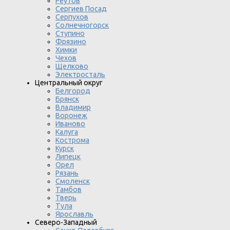
Реутов
Сергиев Посад
Серпухов
Солнечногорск
Ступино
Фрязино
Химки
Чехов
Щелково
Электросталь
Центральный округ
Белгород
Брянск
Владимир
Воронеж
Иваново
Калуга
Кострома
Курск
Липецк
Орел
Рязань
Смоленск
Тамбов
Тверь
Тула
Ярославль
Северо-Западный