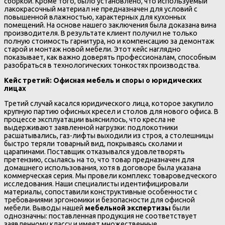
сборкой. Кроме того, было установлено, что используемый
лакокрасочный материал не предназначен для условий с
повышенной влажностью, характерных для кухонных
помещений. На основе нашего заключения была доказана вина
производителя. В результате клиент получил не только
полную стоимость гарнитура, но и компенсацию за демонтаж
старой и монтаж новой мебели. Этот кейс наглядно
показывает, как важно доверять профессионалам, способным
разобраться в технологических тонкостях производства.
Кейс третий: Офисная мебель и споры о юридических
лицах
Третий случай касался юридического лица, которое закупило
крупную партию офисных кресел и столов для нового офиса. В
процессе эксплуатации выяснилось, что кресла не
выдерживают заявленной нагрузки: подлокотники
расшатывались, газ-лифты выходили из строя, а столешницы
быстро теряли товарный вид, покрываясь сколами и
царапинами. Поставщик отказывался удовлетворять
претензию, ссылаясь на то, что товар предназначен для
домашнего использования, хотя в договоре была указана
коммерческая серия. Мы провели комплекс товароведческого
исследования. Наши специалисты идентифицировали
материалы, сопоставили конструктивные особенности с
требованиями эргономики и безопасности для офисной
мебели. Выводы нашей
мебельной экспертизы
были
однозначны: поставленная продукция не соответствует
заявленному классу и имеет множественные