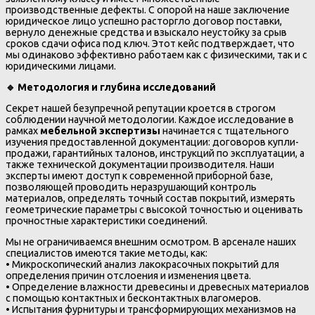
производственные дефекты. С опорой на наше заключение
юридическое лицо успешно расторгло договор поставки,
вернуло денежные средства и взыскало неустойку за срыв
сроков сдачи офиса под ключ. Этот кейс подтверждает, что
мы одинаково эффективно работаем как с физическими, так и с
юридическими лицами.
🔹
Методология и глубина исследований
Секрет нашей безупречной репутации кроется в строгом
соблюдении научной методологии. Каждое исследование в
рамках
мебельной экспертизы
начинается с тщательного
изучения предоставленной документации: договоров купли-
продажи, гарантийных талонов, инструкций по эксплуатации, а
также технической документации производителя. Наши
эксперты имеют доступ к современной приборной базе,
позволяющей проводить неразрушающий контроль
материалов, определять точный состав покрытий, измерять
геометрические параметры с высокой точностью и оценивать
прочностные характеристики соединений.
Мы не ограничиваемся внешним осмотром. В арсенале наших
специалистов имеются такие методы, как:
• Микроскопический анализ лакокрасочных покрытий для
определения причин отслоения и изменения цвета.
• Определение влажности древесины и древесных материалов
с помощью контактных и бесконтактных влагомеров.
• Испытания фурнитуры и трансформирующих механизмов на