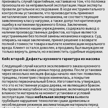
признавать случай гарантийным, настаивая на том, что поломка
произошла из-за неправильной эксплуатации. Наши эксперты
провели детальное исследование. В ходе инструментального
контроля мы установили, что производитель применил
металлические элементы механизма, не соответствующие
заявленному классу нагрузки, а также допустил критическую
ошибку в натяжении пружинного блока. Заключение,
подготовленное нашим учреждением, содержало вывод о
наличии производственных дефектов, которые являются
неустранимыми без полной замены механизма и каркаса. Суд,
опираясь на наше заключение, принял решение о возврате
полной стоимости товара и выплате компенсации морального
вреда. Клиент остался доволен, а продавец был вынужден не
только вернуть деньги, но и возместить судебные издержки.
Кейс второй: Дефекты кухонного гарнитура из массива
Следующий случай касался эксклюзивного заказа кухонного
гарнитура из массива ценных пород дерева. После установки
через несколько месяцев фасады начало «вести»: появились
трещины, геометрия створок изменилась, а покрытие
потеряло первоначальный блеск. Изготовитель утверждал,
что это естественная усадка дерева, не являющаяся браком.
Мы провели масштабное исследование, включающее анализ
влажности материала на момент установки и условий
эксплуатации. Наша
мебельная экспертиза
выявила
грубейшее нарушение технологии сушки древесины и
несоблюдение режимов акклиматизации материала перед