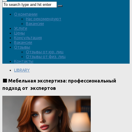
О компании
Нас рекомендуют
Вакансии
Услуги
Цены
Консультация
Вакансии
Отзывы
Отзывы от юр. лиц
Отзывы от физ. лиц
Контакты
LIBRARY
🟥 Мебельная экспертиза: профессиональный
подход от экспертов