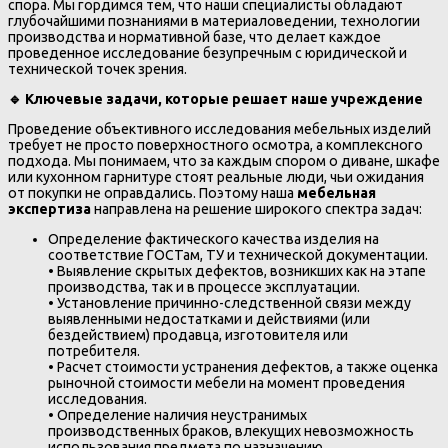
спора. Мы гордимся тем, что наши специалисты обладают
глубочайшими познаниями в материаловедении, технологии
производства и нормативной базе, что делает каждое
проведенное исследование безупречным с юридической и
технической точек зрения.
🔹
Ключевые задачи, которые решает наше учреждение
Проведение объективного исследования мебельных изделий
требует не просто поверхностного осмотра, а комплексного
подхода. Мы понимаем, что за каждым спором о диване, шкафе
или кухонном гарнитуре стоят реальные люди, чьи ожидания
от покупки не оправдались. Поэтому наша
мебельная
экспертиза
направлена на решение широкого спектра задач:
Определение фактического качества изделия на
соответствие ГОСТам, ТУ и технической документации.
• Выявление скрытых дефектов, возникших как на этапе
производства, так и в процессе эксплуатации.
• Установление причинно-следственной связи между
выявленными недостатками и действиями (или
бездействием) продавца, изготовителя или
потребителя.
• Расчет стоимости устранения дефектов, а также оценка
рыночной стоимости мебели на момент проведения
исследования.
• Определение наличия неустранимых
производственных браков, влекущих невозможность
использования предмета по назначению.