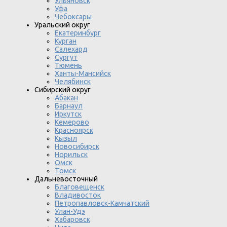
Ульяновск
Уфа
Чебоксары
Уральский округ
Екатеринбург
Курган
Салехард
Сургут
Тюмень
Ханты-Мансийск
Челябинск
Сибирский округ
Абакан
Барнаул
Иркутск
Кемерово
Красноярск
Кызыл
Новосибирск
Норильск
Омск
Томск
Дальневосточный
Благовещенск
Владивосток
Петропавловск-Камчатский
Улан-Удэ
Хабаровск