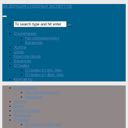
Перейти
ФЕДЕРАЦИЯ СУДЕБНЫХ ЭКСПЕРТОВ
к
содержимому
О компании
Нас рекомендуют
Вакансии
Услуги
Цены
Консультация
Вакансии
Отзывы
Отзывы от юр. лиц
Отзывы от физ. лиц
Контакты
О компании
Нас рекомендуют
Вакансии
Услуги
Цены
Консультация
Вакансии
Отзывы
Отзывы от юр. лиц