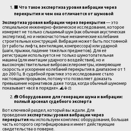
🟩
Что такое экспертиза уровня вибрации через
перекрытия и чем она отличается от шумовой
Экспертиза уровня вибрации через перекрытия
— это
специальное инженерно-физическое исследование, которое
измеряет не только слышимый шум (как обычная акустическая
экспертиза), но и низкочастотные механические колебания
строительных конструкций. Вибрация может быть постоянной
(от работы лифта, вентиляции, компрессора) или ударной
(шаги, прыжки, падение тяжёлых предметов). Для её
регистрации используется не только шумотопательная
машина (для имитации ударного воздействия), но и
высокочувствительные виброакселерометры, измеряющие
скорость и ускорение колебаний перекрытия в диапазоне от 1
до 200 Гц. В судебной практике это исследование стало
настоящим прорывом, потому что позволяет доказать
превышение нормативов даже тогда, когда обычный шумомер
показывает «всё в порядке». 🌊📳⚖️
🧰
Оборудование для генерации шума и вибрации:
полный арсенал судебного эксперта
Вот ключевой раздел, который вы ждали. Для
проведения
экспертизы уровня вибрации через
перекрытия
мы используем комплекс оборудования, большая
часть которого сертифицирована и имеет действующие
свидетельства о поверке.