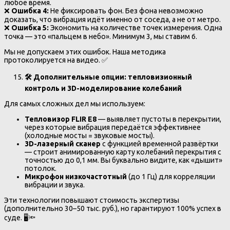
любое время.
❌
Ошибка 4:
Не фиксировать фон. Без фона невозможно
доказать, что вибрация идёт именно от соседа, а не от метро.
❌
Ошибка 5:
Экономить на количестве точек измерения. Одна
точка — это «пальцем в небо». Минимум 3, мы ставим 6.
Мы не допускаем этих ошибок. Наша методика
протоколируется на видео. ✅
🛠️ Дополнительные опции: тепловизионный
контроль и 3D-моделирование колебаний
Для самых сложных дел мы используем:
Тепловизор FLIR E8
— выявляет пустоты в перекрытии,
через которые вибрация передаётся эффективнее
(холодные мосты = звуковые мосты).
3D-лазерный сканер
с функцией временной развёртки
— строит анимированную карту колебаний перекрытия с
точностью до 0,1 мм. Вы буквально видите, как «дышит»
потолок.
Микрофон низкочастотный
(до 1 Гц) для корреляции
вибрации и звука.
Эти технологии повышают стоимость экспертизы
(дополнительно 30–50 тыс. руб.), но гарантируют 100% успех в
суде. 🖥️🔦