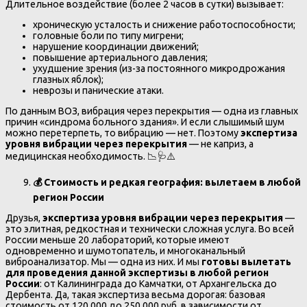
Длительное воздействие (более 2 часов в сутки) вызывает:
хроническую усталость и снижение работоспособности;
головные боли по типу мигрени;
нарушение координации движений;
повышение артериального давления;
ухудшение зрения (из-за постоянного микродрожания
глазных яблок);
неврозы и панические атаки.
По данным ВОЗ, вибрация через перекрытия — одна из главных
причин «синдрома больного здания». И если слышимый шум
можно перетерпеть, то вибрацию — нет. Поэтому
экспертиза
уровня вибрации через перекрытия
— не каприз, а
медицинская необходимость. 📉🩺⚠️
💰
Стоимость и редкая география: вылетаем в любой
регион России
Друзья,
экспертиза уровня вибрации через перекрытия
—
это элитная, редкостная и технически сложная услуга. Во всей
России меньше 20 лабораторий, которые имеют
одновременно и шумотопатель, и многоканальный
виброанализатор. Мы — одна из них. И мы
готовы вылетать
для проведения данной экспертизы в любой регион
России
: от Калининграда до Камчатки, от Архангельска до
Дербента. Да, такая экспертиза весьма дорогая: базовая
стоимость от 120 000 до 250 000 руб. в зависимости от