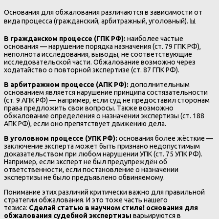
Основания для обжалования различаются в зависимости от
вида процесса (гражданский, арбитражный, уголовный). 📊
В гражданском процессе (ГПК РФ):
наиболее частые
основания — нарушение порядка назначения (ст. 79 ГПК РФ),
неполнота исследования, выводы, не соответствующие
исследовательской части. Обжалование возможно через
ходатайство о повторной экспертизе (ст. 87 ГПК РФ).
В арбитражном процессе (АПК РФ):
дополнительным
основанием является нарушение принципа состязательности
(ст. 9 АПК РФ) — например, если суд не предоставил сторонам
права предложить свои вопросы. Также возможно
обжалование определения о назначении экспертизы (ст. 188
АПК РФ), если оно препятствует движению дела.
В уголовном процессе (УПК РФ):
основания более жёсткие —
заключение эксперта может быть признано недопустимым
доказательством при любом нарушении УПК (ст. 75 УПК РФ).
Например, если эксперт не был предупреждён об
ответственности, если постановление о назначении
экспертизы не было предъявлено обвиняемому.
Понимание этих различий критически важно для правильной
стратегии обжалования. И это тоже часть нашего
тезиса:
Сделай статью в научном стиле! основания для
обжалования судебной экспертизы
варьируются в