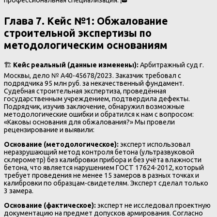
Глава 7. Кейс №1: Обжалование
строительной экспертизы по
методологическим основаниям
🏗️
Кейс реальный (данные изменены):
Арбитражный суд г.
Москвы, дело № А40-45678/2023. Заказчик требовал с
подрядчика 95 млн руб. за некачественный фундамент.
Судебная строительная экспертиза, проведённая
государственным учреждением, подтвердила дефекты.
Подрядчик, изучив заключение, обнаружил возможные
методологические ошибки и обратился к нам с вопросом:
«Каковы основания для обжалования?» Мы провели
рецензирование и выявили:
Основание (методологическое):
эксперт использовал
неразрушающий метод контроля бетона (ультразвуковой
склерометр) без калибровки прибора и без учёта влажности
бетона, что является нарушением ГОСТ 17624-2012, который
требует проведения не менее 15 замеров в разных точках и
калибровки по образцам-свидетелям. Эксперт сделал только
3 замера.
Основание (фактическое):
эксперт не исследовал проектную
документацию на предмет допусков армирования. Согласно