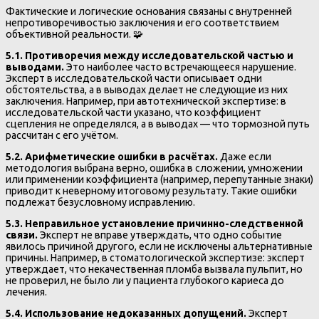
Фактические и логические основания связаны с внутренней
непротиворечивостью заключения и его соответствием
объективной реальности. 🧩
5.1. Противоречия между исследовательской частью и
выводами.
Это наиболее часто встречающееся нарушение.
Эксперт в исследовательской части описывает одни
обстоятельства, а в выводах делает не следующие из них
заключения. Например, при автотехнической экспертизе: в
исследовательской части указано, что коэффициент
сцепления не определялся, а в выводах — что тормозной путь
рассчитан с его учётом.
5.2. Арифметические ошибки в расчётах.
Даже если
методология выбрана верно, ошибка в сложении, умножении
или применении коэффициента (например, перепутанные знаки)
приводит к неверному итоговому результату. Такие ошибки
подлежат безусловному исправлению.
5.3. Неправильное установление причинно-следственной
связи.
Эксперт не вправе утверждать, что одно событие
явилось причиной другого, если не исключены альтернативные
причины. Например, в стоматологической экспертизе: эксперт
утверждает, что некачественная пломба вызвала пульпит, но
не проверил, не было ли у пациента глубокого кариеса до
лечения.
5.4. Использование недоказанных допущений.
Эксперт