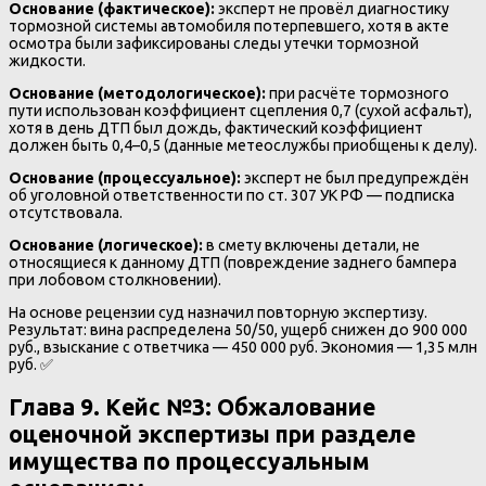
Основание (фактическое):
эксперт не провёл диагностику
тормозной системы автомобиля потерпевшего, хотя в акте
осмотра были зафиксированы следы утечки тормозной
жидкости.
Основание (методологическое):
при расчёте тормозного
пути использован коэффициент сцепления 0,7 (сухой асфальт),
хотя в день ДТП был дождь, фактический коэффициент
должен быть 0,4–0,5 (данные метеослужбы приобщены к делу).
Основание (процессуальное):
эксперт не был предупреждён
об уголовной ответственности по ст. 307 УК РФ — подписка
отсутствовала.
Основание (логическое):
в смету включены детали, не
относящиеся к данному ДТП (повреждение заднего бампера
при лобовом столкновении).
На основе рецензии суд назначил повторную экспертизу.
Результат: вина распределена 50/50, ущерб снижен до 900 000
руб., взыскание с ответчика — 450 000 руб. Экономия — 1,35 млн
руб. ✅
Глава 9. Кейс №3: Обжалование
оценочной экспертизы при разделе
имущества по процессуальным