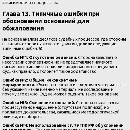
зависимости от процесса. ⚖️
Глава 13. Типичные ошибки при
обосновании оснований для
обжалования
На основе анализа десятков судебных процессов, где стороны
пытались оспорить экспертизу, мы выделили следующие
типичные ошибки: 🚫
Ошибка №1: Отсутствие рецензии.
Сторона заявляет о
несогласии с экспертизой, но не представляет никакого
письменного анализа от квалифицированного специалиста.
Суд, как правило, отклоняет такое ходатайство.
Ошибка №2: Общие, неконкретные
формулировки.
«Эксперт неполно исследовал материалы» —
без указания, какие именно материалы не исследованы и
почему это важно. Суд не может оценить такое основание.
Ошибка №3: Смешение оснований.
Сторона ссылается на
процессуальное нарушение (отсутствие подписки), но
прилагает доказательства, касающиеся методологической
ошибки, и наоборот.
Ошибка №4: Неиспользование ст. 79 ГПК РФ об уклонении
от экспертизы.
Если противоположная сторона уклоняется