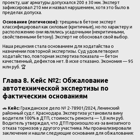
проекту, шаг арматуры допускался 200 ± 30 мм. Эксперт
зафиксировал 210 мм и назвал нарушением, хотя это было в
пределах допуска.
Основание (логическое):
трещины в бетоне эксперт
классифицировал как силовые (критичные), но по характеру и
расположению они являлись усадочными (некритичными,
свойственными бетону). Эксперт не обосновал свой выбор.
Наша рецензия стала основанием для ходатайства о
назначении повторной экспертизы. Суд удовлетворил
ходатайство, повторная экспертиза показала — бетон
качественный, дефектов нет. В иске отказано. Экономия — 95
млн руб. 🏆
Глава 8. Кейс №2: Обжалование
автотехнической экспертизы по
фактическим основаниям
🚗
Кейс:
Гражданское дело № 2-78901/2024, Ленинский
районный суд г. Краснодара. Экспертиза установила вину
водителя 100% в ДТП, стоимость ремонта — 1,8 млн руб.
Водитель утверждал, что ДТП произошло из-за внезапного
отказа тормозов у другого участника. Мы проанализировали
заключение и нашли следующие основания для обжалования: