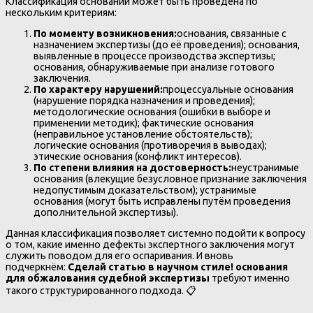
Классификация оснований может быть проведена по
нескольким критериям:
По моменту возникновения:
основания, связанные с
назначением экспертизы (до её проведения); основания,
выявленные в процессе производства экспертизы;
основания, обнаруживаемые при анализе готового
заключения.
По характеру нарушений:
процессуальные основания
(нарушение порядка назначения и проведения);
методологические основания (ошибки в выборе и
применении методик); фактические основания
(неправильное установление обстоятельств);
логические основания (противоречия в выводах);
этические основания (конфликт интересов).
По степени влияния на достоверность:
неустранимые
основания (влекущие безусловное признание заключения
недопустимым доказательством); устранимые
основания (могут быть исправлены путём проведения
дополнительной экспертизы).
Данная классификация позволяет системно подойти к вопросу
о том, какие именно дефекты экспертного заключения могут
служить поводом для его оспаривания. И вновь
подчеркнём:
Сделай статью в научном стиле! основания
для обжалования судебной экспертизы
требуют именно
такого структурированного подхода. 📋