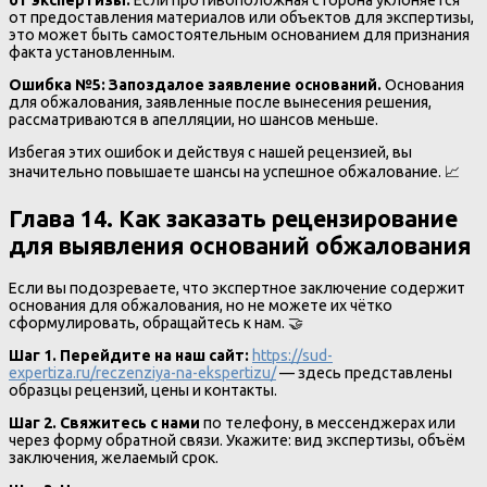
от предоставления материалов или объектов для экспертизы,
это может быть самостоятельным основанием для признания
факта установленным.
Ошибка №5: Запоздалое заявление оснований.
Основания
для обжалования, заявленные после вынесения решения,
рассматриваются в апелляции, но шансов меньше.
Избегая этих ошибок и действуя с нашей рецензией, вы
значительно повышаете шансы на успешное обжалование. 📈
Глава 14. Как заказать рецензирование
для выявления оснований обжалования
Если вы подозреваете, что экспертное заключение содержит
основания для обжалования, но не можете их чётко
сформулировать, обращайтесь к нам. 🤝
Шаг 1. Перейдите на наш сайт:
https://sud-
expertiza.ru/reczenziya-na-ekspertizu/
— здесь представлены
образцы рецензий, цены и контакты.
Шаг 2. Свяжитесь с нами
по телефону, в мессенджерах или
через форму обратной связи. Укажите: вид экспертизы, объём
заключения, желаемый срок.