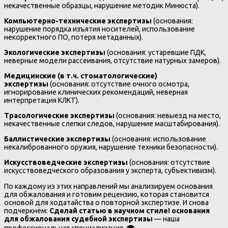
некачественные образцы, нарушение методик Минюста).
Компьютерно-технические экспертизы
(основания:
нарушение порядка изъятия носителей, использование
некорректного ПО, потеря метаданных).
Экологические экспертизы
(основания: устаревшие ПДК,
неверные модели рассеивания, отсутствие натурных замеров).
Медицинские (в т.ч. стоматологические)
экспертизы
(основания: отсутствие очного осмотра,
игнорирование клинических рекомендаций, неверная
интерпретация КЛКТ).
Трасологические экспертизы
(основания: невыезд на место,
некачественные слепки следов, нарушение масштабирования).
Баллистические экспертизы
(основания: использование
некалиброванного оружия, нарушение техники безопасности).
Искусствоведческие экспертизы
(основания: отсутствие
искусствоведческого образования у эксперта, субъективизм).
По каждому из этих направлений мы анализируем основания
для обжалования и готовим рецензию, которая становится
основой для ходатайства о повторной экспертизе. И снова
подчеркнём:
Сделай статью в научном стиле! основания
для обжалования судебной экспертизы
— наша
профессиональная специализация. 🎓