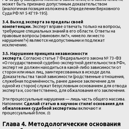
может быть признано допустимым доказательством
(аналогичная позиция изложена в Определении Верховного
Суда РФ № 5-КГ19-195).
3.4. Выход эксперта за пределы своей
компетенции.
Эксперт вправе отвечать только на вопросы,
требующие специальных знаний в его области. Ответы на
правовые вопросы («виновен ли?», «имело ли место
нарушение?») являются недопустимыми и подлежат
исключению.
3.5. Нарушение принципа независимости
эксперта.
Согласно статье 7 Федерального закона № 73-ФЗ
«О государственной судебно-экспертной деятельности в РФ»,
эксперт не должен находиться в какой-либо зависимости от
сторон или иных лиц, заинтересованных в исходе дела.
Доказательства такой зависимости (родственные отношения,
служебная подчинённость, ранее данное заключение для
одной из сторон) служат безусловным основанием для отвода
эксперта и, соответственно, для обжалования его заключения.
Эти процессуальные нарушения — лишь часть общего массива.
Напомним:
Сделай статью в научном стиле! основания для
обжалования судебной экспертизы
включают и
процессуальный блок. ⚖️
Глава 4. Методологические основания