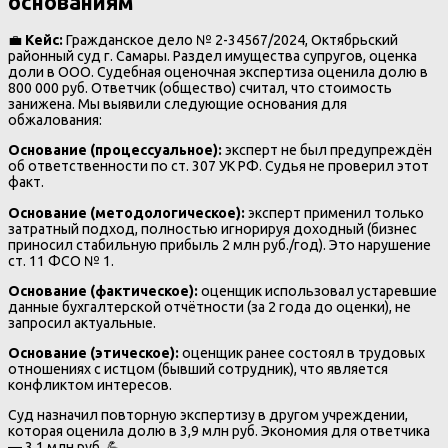
основаниям
💼
Кейс:
Гражданское дело № 2-34567/2024, Октябрьский
районный суд г. Самары. Раздел имущества супругов, оценка
доли в ООО. Судебная оценочная экспертиза оценила долю в
800 000 руб. Ответчик (общество) считал, что стоимость
занижена. Мы выявили следующие основания для
обжалования:
Основание (процессуальное):
эксперт не был предупреждён
об ответственности по ст. 307 УК РФ. Судья не проверил этот
факт.
Основание (методологическое):
эксперт применил только
затратный подход, полностью игнорируя доходный (бизнес
приносил стабильную прибыль 2 млн руб./год). Это нарушение
ст. 11 ФСО № 1.
Основание (фактическое):
оценщик использовал устаревшие
данные бухгалтерской отчётности (за 2 года до оценки), не
запросил актуальные.
Основание (этическое):
оценщик ранее состоял в трудовых
отношениях с истцом (бывший сотрудник), что является
конфликтом интересов.
Суд назначил повторную экспертизу в другом учреждении,
которая оценила долю в 3,9 млн руб. Экономия для ответчика
— 3,1 млн руб. 💪