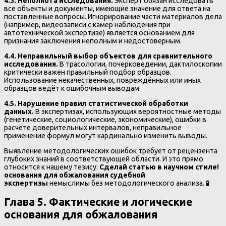
4.3. Неполнота исследования.
Эксперт обязан исследовать
все объекты и документы, имеющие значение для ответа на
поставленные вопросы. Игнорирование части материалов дела
(например, видеозаписи с камер наблюдения при
автотехнической экспертизе) является основанием для
признания заключения неполным и недостоверным.
4.4. Неправильный выбор объектов для сравнительного
исследования.
В трасологии, почерковедении, дактилоскопии
критически важен правильный подбор образцов.
Использование некачественных, повреждённых или иных
образцов ведёт к ошибочным выводам.
4.5. Нарушение правил статистической обработки
данных.
В экспертизах, использующих вероятностные методы
(генетические, социологические, экономические), ошибки в
расчёте доверительных интервалов, неправильное
применение формул могут кардинально изменить выводы.
Выявление методологических ошибок требует от рецензента
глубоких знаний в соответствующей области. И это прямо
относится к нашему тезису:
Сделай статью в научном стиле!
основания для обжалования судебной
экспертизы
немыслимы без методологического анализа. 🧪
Глава 5. Фактические и логические
основания для обжалования