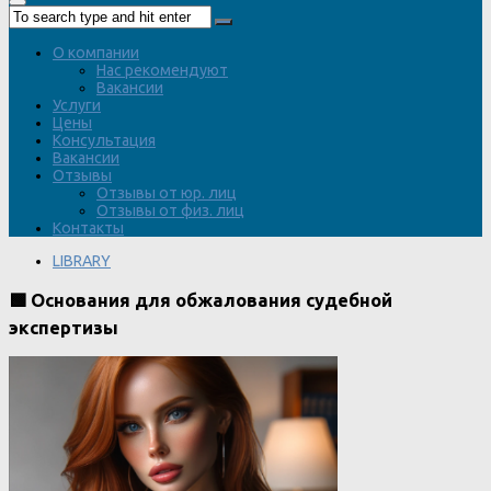
О компании
Нас рекомендуют
Вакансии
Услуги
Цены
Консультация
Вакансии
Отзывы
Отзывы от юр. лиц
Отзывы от физ. лиц
Контакты
LIBRARY
🟩 Основания для обжалования судебной
экспертизы