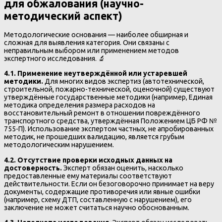
для обжалования (научно-
методический аспект)
Методологические основания — наиболее обширная и
сложная для выявления категория. Они связаны с
неправильным выбором или применением методов
экспертного исследования. 🔬
4.1. Применение неутверждённой или устаревшей
методики.
Для многих видов экспертиз (автотехнической,
строительной, пожарно-технической, оценочной) существуют
утверждённые государственные методики (например, Единая
методика определения размера расходов на
восстановительный ремонт в отношении повреждённого
транспортного средства, утверждённая Положением ЦБ РФ №
755-П). Использование экспертом частных, не апробированных
методик, не прошедших валидацию, является грубым
методологическим нарушением.
4.2. Отсутствие проверки исходных данных на
достоверность.
Эксперт обязан оценить, насколько
предоставленные ему материалы соответствуют
действительности. Если он безоговорочно принимает на веру
документы, содержащие противоречия или явные ошибки
(например, схему ДТП, составленную с нарушением), его
заключение не может считаться научно обоснованным.