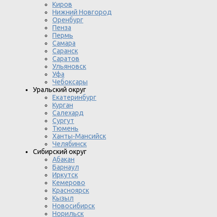
Киров
Нижний Новгород
Оренбург
Пенза
Пермь
Самара
Саранск
Саратов
Ульяновск
Уфа
Чебоксары
Уральский округ
Екатеринбург
Курган
Салехард
Сургут
Тюмень
Ханты-Мансийск
Челябинск
Сибирский округ
Абакан
Барнаул
Иркутск
Кемерово
Красноярск
Кызыл
Новосибирск
Норильск