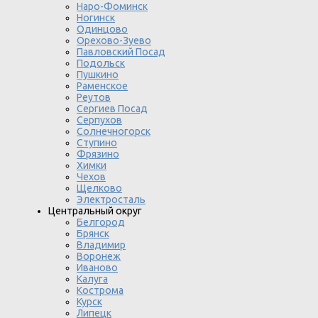
Наро-Фоминск
Ногинск
Одинцово
Орехово-Зуево
Павловский Посад
Подольск
Пушкино
Раменское
Реутов
Сергиев Посад
Серпухов
Солнечногорск
Ступино
Фрязино
Химки
Чехов
Щелково
Электросталь
Центральный округ
Белгород
Брянск
Владимир
Воронеж
Иваново
Калуга
Кострома
Курск
Липецк