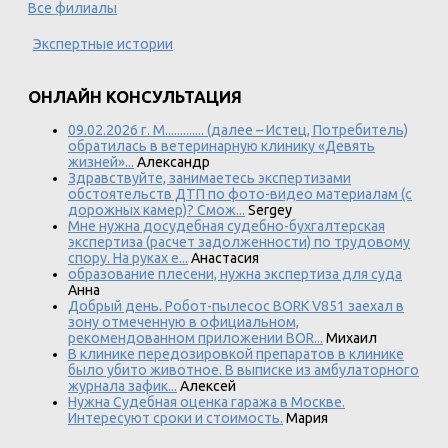
Все филиалы
Экспертные истории
ОНЛАЙН КОНСУЛЬТАЦИЯ
09.02.2026 г. М............. (далее – Истец, Потребитель)
обратилась в ветеринарную клинику «Девять
жизней»...
Александр
Здравствуйте, занимаетесь экспертизами
обстоятельств ДТП по фото-видео материалам (с
дорожных камер)? Смож...
Sergey
Мне нужна досудебная судебно-бухгалтерская
экспертиза (расчет задолженности) по трудовому
спору. На руках е...
Анастасия
образование плесени, нужна экспертиза для суда
Анна
Добрый день. Робот-пылесос BORK V851 заехал в
зону отмеченную в официальном,
рекомендованном приложении BOR...
Михаил
В клинике передозировкой препаратов в клинике
было убито животное. В выписке из амбулаторного
журнала зафик...
Алексей
Нужна Судебная оценка гаража в Москве.
Интересуют сроки и стоимость.
Мария