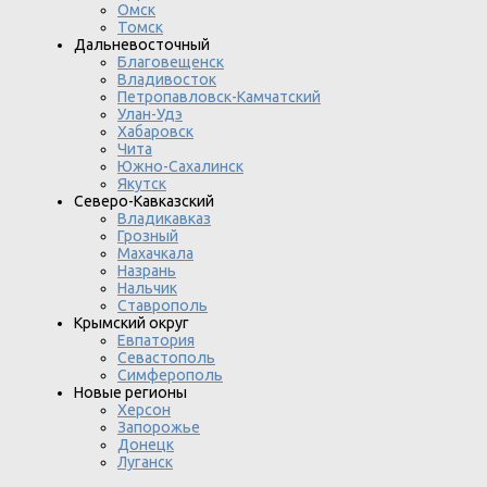
Омск
Томск
Дальневосточный
Благовещенск
Владивосток
Петропавловск-Камчатский
Улан-Удэ
Хабаровск
Чита
Южно-Сахалинск
Якутск
Северо-Кавказский
Владикавказ
Грозный
Махачкала
Назрань
Нальчик
Ставрополь
Крымский округ
Евпатория
Севастополь
Симферополь
Новые регионы
Херсон
Запорожье
Донецк
Луганск