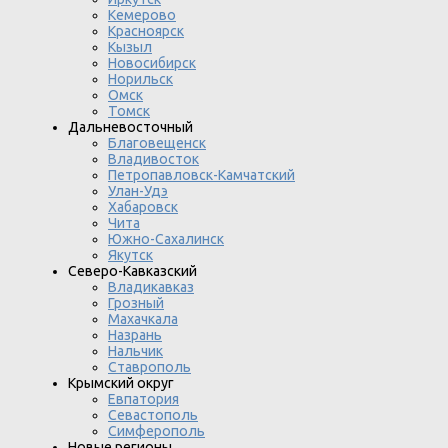
Кемерово
Красноярск
Кызыл
Новосибирск
Норильск
Омск
Томск
Дальневосточный
Благовещенск
Владивосток
Петропавловск-Камчатский
Улан-Удэ
Хабаровск
Чита
Южно-Сахалинск
Якутск
Северо-Кавказский
Владикавказ
Грозный
Махачкала
Назрань
Нальчик
Ставрополь
Крымский округ
Евпатория
Севастополь
Симферополь
Новые регионы