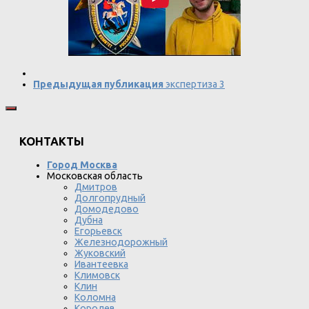
Предыдущая публикация
экспертиза 3
КОНТАКТЫ
Город Москва
Московская область
Дмитров
Долгопрудный
Домодедово
Дубна
Егорьевск
Железнодорожный
Жуковский
Ивантеевка
Климовск
Клин
Коломна
Королев