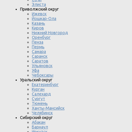
Элиста
Приволжский округ
Ижевск
Йошкар-Ола
Казань
Киров
Нижний Новгород
Оренбург
Пенза
Пермь
Самара
Саранск
Саратов
Ульяновск
Уфа
Чебоксары
Уральский округ
Екатеринбург
Курган
Салехард
Сургут
Тюмень
Ханты-Мансийск
Челябинск
Сибирский округ
Абакан
Барнаул
Иркутск