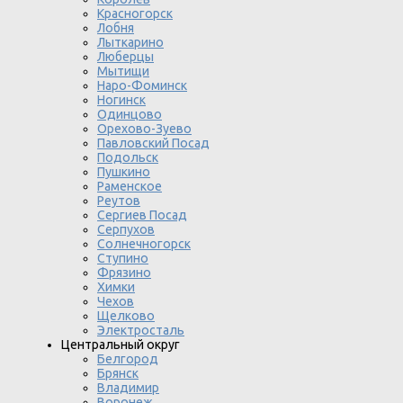
Красногорск
Лобня
Лыткарино
Люберцы
Мытищи
Наро-Фоминск
Ногинск
Одинцово
Орехово-Зуево
Павловский Посад
Подольск
Пушкино
Раменское
Реутов
Сергиев Посад
Серпухов
Солнечногорск
Ступино
Фрязино
Химки
Чехов
Щелково
Электросталь
Центральный округ
Белгород
Брянск
Владимир
Воронеж