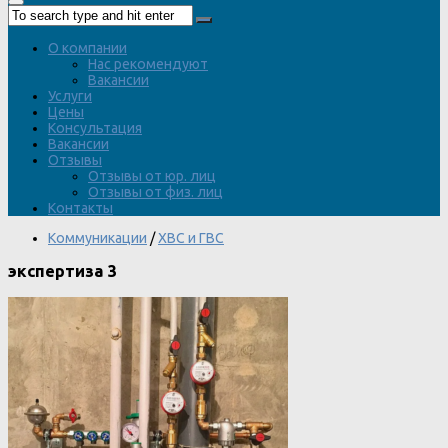
О компании
Нас рекомендуют
Вакансии
Услуги
Цены
Консультация
Вакансии
Отзывы
Отзывы от юр. лиц
Отзывы от физ. лиц
Контакты
Коммуникации
/
ХВС и ГВС
экспертиза 3