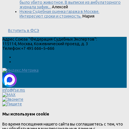
было убито животное. В выписке из амбулаторного
журнала зафик...
Алексей
Нужна Судебная оценка гаража в Москве.
Интересуют сроки и стоимость.
Мария
Вступить в ФСЭ
Адрес
Союза "Федерация Судебных Экспертов"
:
115114
,
Москва
,
Кожевнический проезд, д. 3
Телефон:
+7 495 666–5–666
info@fse.ms
Мы используем cookie
Во время посещения нашего сайта вы соглашаетесь с тем, что
мы обрабатываем ваши персональные данные с