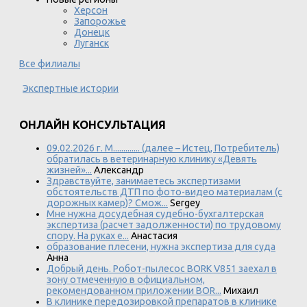
Херсон
Запорожье
Донецк
Луганск
Все филиалы
Экспертные истории
ОНЛАЙН КОНСУЛЬТАЦИЯ
09.02.2026 г. М............. (далее – Истец, Потребитель)
обратилась в ветеринарную клинику «Девять
жизней»...
Александр
Здравствуйте, занимаетесь экспертизами
обстоятельств ДТП по фото-видео материалам (с
дорожных камер)? Смож...
Sergey
Мне нужна досудебная судебно-бухгалтерская
экспертиза (расчет задолженности) по трудовому
спору. На руках е...
Анастасия
образование плесени, нужна экспертиза для суда
Анна
Добрый день. Робот-пылесос BORK V851 заехал в
зону отмеченную в официальном,
рекомендованном приложении BOR...
Михаил
В клинике передозировкой препаратов в клинике