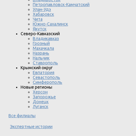
Петропавловск-Камчатский
Улан-Удэ
Хабаровск
Чита
Южно-Сахалинск
Якутск
Северо-Кавказский
Владикавказ
Грозный
Махачкала
Назрань
Нальчик
Ставрополь
Крымский округ
Евпатория
Севастополь
Симферополь
Новые регионы
Херсон
Запорожье
Донецк
Луганск
Все филиалы
Экспертные истории