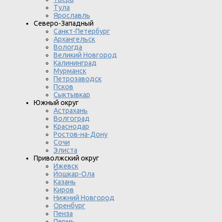
Тула
Ярославль
Северо-Западный
Санкт-Петербург
Архангельск
Вологда
Великий Новгород
Калининград
Мурманск
Петрозаводск
Псков
Сыктывкар
Южный округ
Астрахань
Волгоград
Краснодар
Ростов-на-Дону
Сочи
Элиста
Приволжский округ
Ижевск
Йошкар-Ола
Казань
Киров
Нижний Новгород
Оренбург
Пенза
Пермь