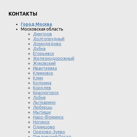
КОНТАКТЫ
Город Москва
Московская область
Дмитров
Долгопрудный
Домодедово
Дубна
Егорьевск
Железнодорожный
Жуковский
Ивантеевка
Климовск
Клин
Коломна
Королев
Красногорск
Лобня
Лыткарино
Люберцы
Мытищи
Наро-Фоминск
Ногинск
Одинцово
Орехово-Зуево
Павловский Посад