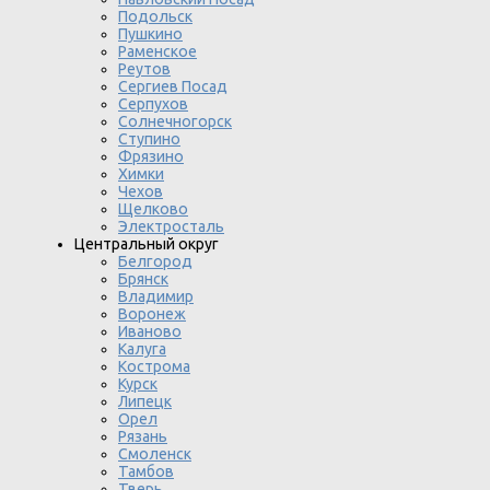
Подольск
Пушкино
Раменское
Реутов
Сергиев Посад
Серпухов
Солнечногорск
Ступино
Фрязино
Химки
Чехов
Щелково
Электросталь
Центральный округ
Белгород
Брянск
Владимир
Воронеж
Иваново
Калуга
Кострома
Курск
Липецк
Орел
Рязань
Смоленск
Тамбов
Тверь