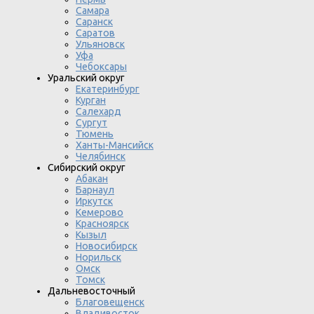
Самара
Саранск
Саратов
Ульяновск
Уфа
Чебоксары
Уральский округ
Екатеринбург
Курган
Салехард
Сургут
Тюмень
Ханты-Мансийск
Челябинск
Сибирский округ
Абакан
Барнаул
Иркутск
Кемерово
Красноярск
Кызыл
Новосибирск
Норильск
Омск
Томск
Дальневосточный
Благовещенск
Владивосток