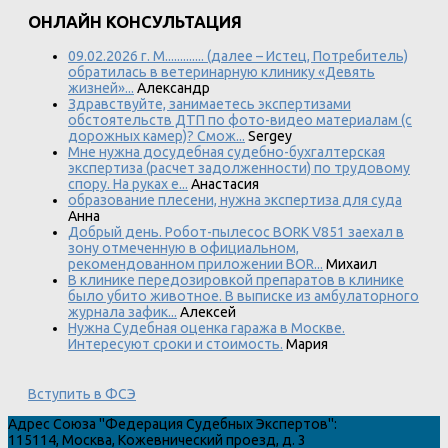
ОНЛАЙН КОНСУЛЬТАЦИЯ
09.02.2026 г. М............. (далее – Истец, Потребитель)
обратилась в ветеринарную клинику «Девять
жизней»...
Александр
Здравствуйте, занимаетесь экспертизами
обстоятельств ДТП по фото-видео материалам (с
дорожных камер)? Смож...
Sergey
Мне нужна досудебная судебно-бухгалтерская
экспертиза (расчет задолженности) по трудовому
спору. На руках е...
Анастасия
образование плесени, нужна экспертиза для суда
Анна
Добрый день. Робот-пылесос BORK V851 заехал в
зону отмеченную в официальном,
рекомендованном приложении BOR...
Михаил
В клинике передозировкой препаратов в клинике
было убито животное. В выписке из амбулаторного
журнала зафик...
Алексей
Нужна Судебная оценка гаража в Москве.
Интересуют сроки и стоимость.
Мария
Вступить в ФСЭ
Адрес
Союза "Федерация Судебных Экспертов"
:
115114
,
Москва
,
Кожевнический проезд, д. 3