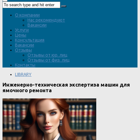
О компании
Нас рекомендуют
Вакансии
Услуги
Цены
Консультация
Вакансии
Отзывы
Отзывы от юр. лиц
Отзывы от физ. лиц
Контакты
LIBRARY
Инженерно-техническая экспертиза машин для
ямочного ремонта