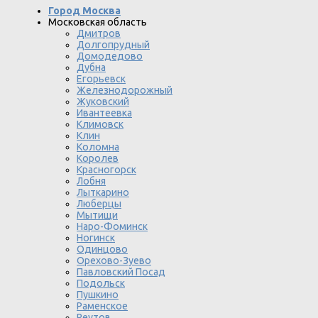
Город Москва
Московская область
Дмитров
Долгопрудный
Домодедово
Дубна
Егорьевск
Железнодорожный
Жуковский
Ивантеевка
Климовск
Клин
Коломна
Королев
Красногорск
Лобня
Лыткарино
Люберцы
Мытищи
Наро-Фоминск
Ногинск
Одинцово
Орехово-Зуево
Павловский Посад
Подольск
Пушкино
Раменское
Реутов