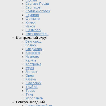
Сергиев Посад
Серпухов
Солнечногорск
Ступино
Фрязино
Химки
Чехов
Щелково
Электросталь
Центральный округ
Белгород
Брянск
Владимир
Воронеж
Иваново
Калуга
Кострома
Курск
Липецк
Орел
Рязань
Смоленск
Тамбов
Тверь
Тула
Ярославль
Северо-Западный
Санкт-Петербург