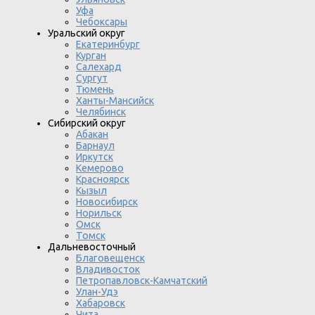
Уфа
Чебоксары
Уральский округ
Екатеринбург
Курган
Салехард
Сургут
Тюмень
Ханты-Мансийск
Челябинск
Сибирский округ
Абакан
Барнаул
Иркутск
Кемерово
Красноярск
Кызыл
Новосибирск
Норильск
Омск
Томск
Дальневосточный
Благовещенск
Владивосток
Петропавловск-Камчатский
Улан-Удэ
Хабаровск
Чита