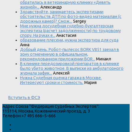
обратилась в ветеринарную клинику «Девять
жизней»...
Александр
Здравствуйте, занимаетесь экспертизами
обстоятельств ДТП по фото-видео материалам (с
дорожных камер)? Смож...
Sergey
Мне нужна досудебная судебно-бухгалтерская
экспертиза (расчет задолженности) по трудовому
спору. На руках е...
Анастасия
образование плесени, нужна экспертиза для суда
Анна
Добрый день. Робот-пылесос BORK V851 заехал в
зону отмеченную в официальном,
рекомендованном приложении BOR...
Михаил
В клинике передозировкой препаратов в клинике
было убито животное. В выписке из амбулаторного
журнала зафик...
Алексей
Нужна Судебная оценка гаража в Москве.
Интересуют сроки и стоимость.
Мария
Вступить в ФСЭ
Адрес
Союза "Федерация Судебных Экспертов"
:
115114
,
Москва
,
Кожевнический проезд, д. 3
Телефон:
+7 495 666–5–666