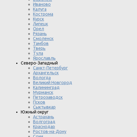
Иваново
Калуга
Кострома
Курск
Липецк
Орел
Рязань
Смоленск
Тамбов
Тверь
Тула
Ярославль
Северо-Западный
Санкт-Петербург
Архангельск
Вологда
Великий Новгород
Калининград
Мурманск
Петрозаводск
Псков
Сыктывкар
Южный округ
Астрахань
Волгоград
Краснодар
Ростов-на-Дону
Сочи