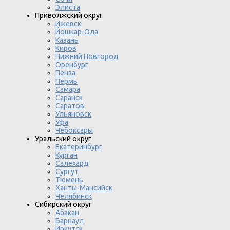
Элиста
Приволжский округ
Ижевск
Йошкар-Ола
Казань
Киров
Нижний Новгород
Оренбург
Пенза
Пермь
Самара
Саранск
Саратов
Ульяновск
Уфа
Чебоксары
Уральский округ
Екатеринбург
Курган
Салехард
Сургут
Тюмень
Ханты-Мансийск
Челябинск
Сибирский округ
Абакан
Барнаул
Иркутск