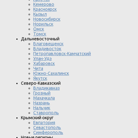
Кемерово
Красноярск
Кызыл
Новосибирск
Норильск
Омск
Томск
Дальневосточный
Благовещенск
Владивосток
Петропавловск-Камчатский
Улан-Удэ
Хабаровск
Чита
Южно-Сахалинск
Якутск
Северо-Кавказский
Владикавказ
Грозный
Махачкала
Назрань
Нальчик
Ставрополь
Крымский округ
Евпатория
Севастополь
Симферополь
Новые регионы