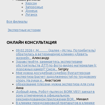
Херсон
Запорожье
Донецк
Луганск
Все филиалы
Экспертные истории
ОНЛАЙН КОНСУЛЬТАЦИЯ
09.02.2026 г. М............. (далее – Истец, Потребитель)
обратилась в ветеринарную клинику «Девять
жизней»...
Александр
Здравствуйте, занимаетесь экспертизами
обстоятельств ДТП по фото-видео материалам (с
дорожных камер)? Смож...
Sergey
Мне нужна досудебная судебно-бухгалтерская
экспертиза (расчет задолженности) по трудовому
спору. На руках е...
Анастасия
образование плесени, нужна экспертиза для суда
Анна
Добрый день. Робот-пылесос BORK V851 заехал в
зону отмеченную в официальном,
рекомендованном приложении BOR...
Михаил
В клинике передозировкой препаратов в клинике