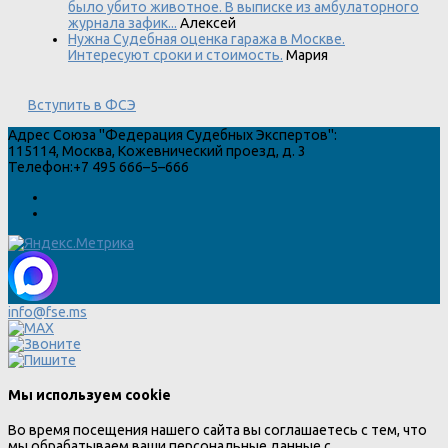
было убито животное. В выписке из амбулаторного
журнала зафик...
Алексей
Нужна Судебная оценка гаража в Москве.
Интересуют сроки и стоимость.
Мария
Вступить в ФСЭ
Адрес
Союза "Федерация Судебных Экспертов"
:
115114
,
Москва
,
Кожевнический проезд, д. 3
Телефон:
+7 495 666–5–666
info@fse.ms
Мы используем cookie
Во время посещения нашего сайта вы соглашаетесь с тем, что
мы обрабатываем ваши персональные данные с