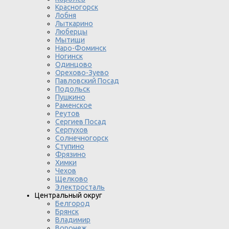
Красногорск
Лобня
Лыткарино
Люберцы
Мытищи
Наро-Фоминск
Ногинск
Одинцово
Орехово-Зуево
Павловский Посад
Подольск
Пушкино
Раменское
Реутов
Сергиев Посад
Серпухов
Солнечногорск
Ступино
Фрязино
Химки
Чехов
Щелково
Электросталь
Центральный округ
Белгород
Брянск
Владимир
Воронеж