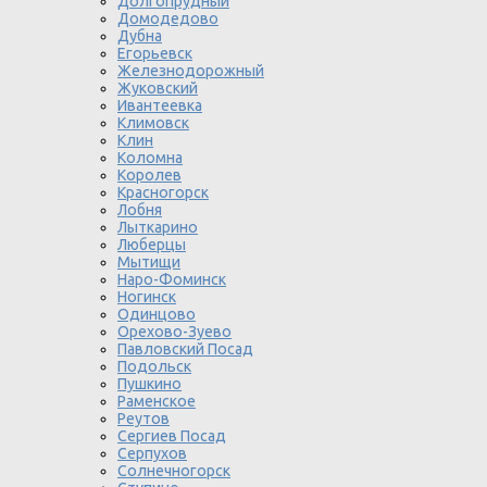
Долгопрудный
Домодедово
Дубна
Егорьевск
Железнодорожный
Жуковский
Ивантеевка
Климовск
Клин
Коломна
Королев
Красногорск
Лобня
Лыткарино
Люберцы
Мытищи
Наро-Фоминск
Ногинск
Одинцово
Орехово-Зуево
Павловский Посад
Подольск
Пушкино
Раменское
Реутов
Сергиев Посад
Серпухов
Солнечногорск