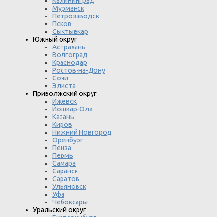
Калининград
Мурманск
Петрозаводск
Псков
Сыктывкар
Южный округ
Астрахань
Волгоград
Краснодар
Ростов-на-Дону
Сочи
Элиста
Приволжский округ
Ижевск
Йошкар-Ола
Казань
Киров
Нижний Новгород
Оренбург
Пенза
Пермь
Самара
Саранск
Саратов
Ульяновск
Уфа
Чебоксары
Уральский округ