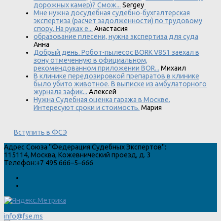
дорожных камер)? Смож...
Sergey
Мне нужна досудебная судебно-бухгалтерская
экспертиза (расчет задолженности) по трудовому
спору. На руках е...
Анастасия
образование плесени, нужна экспертиза для суда
Анна
Добрый день. Робот-пылесос BORK V851 заехал в
зону отмеченную в официальном,
рекомендованном приложении BOR...
Михаил
В клинике передозировкой препаратов в клинике
было убито животное. В выписке из амбулаторного
журнала зафик...
Алексей
Нужна Судебная оценка гаража в Москве.
Интересуют сроки и стоимость.
Мария
Вступить в ФСЭ
Адрес
Союза "Федерация Судебных Экспертов"
:
115114
,
Москва
,
Кожевнический проезд, д. 3
Телефон:
+7 495 666–5–666
info@fse.ms