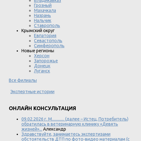
Владикавказ
Грозный
Махачкала
Назрань
Нальчик
Ставрополь
Крымский округ
Евпатория
Севастополь
Симферополь
Новые регионы
Херсон
Запорожье
Донецк
Луганск
Все филиалы
Экспертные истории
ОНЛАЙН КОНСУЛЬТАЦИЯ
09.02.2026 г. М............. (далее – Истец, Потребитель)
обратилась в ветеринарную клинику «Девять
жизней»...
Александр
Здравствуйте, занимаетесь экспертизами
обстоятельств ДТП по фото-видео материалам (с