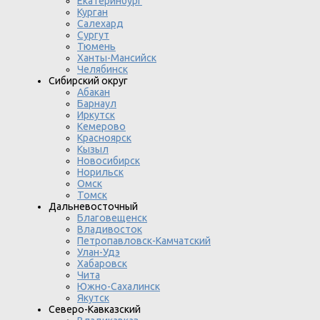
Екатеринбург
Курган
Салехард
Сургут
Тюмень
Ханты-Мансийск
Челябинск
Сибирский округ
Абакан
Барнаул
Иркутск
Кемерово
Красноярск
Кызыл
Новосибирск
Норильск
Омск
Томск
Дальневосточный
Благовещенск
Владивосток
Петропавловск-Камчатский
Улан-Удэ
Хабаровск
Чита
Южно-Сахалинск
Якутск
Северо-Кавказский