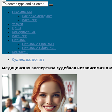
О компании
Нас рекомендуют
Вакансии
Услуги
Цены
Консультация
Вакансии
Отзывы
Отзывы от юр. лиц
Отзывы от физ. лиц
Контакты
Судмедэкспертиза
медицинская экспертиза судебная независимая в м