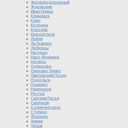
Железнодорожный
Жуковский
Ивантеевка
Климовск
Клин
Коломна
Королев
Красногорск
Лобня
Лыткарино
Люберцы
Мытищи
Наро-Фоминск
Ногинск
Одинцово
Орехово-Зуево
Павловский Посад
Подольск
Пушкино
Раменское
Реутов
Сергиев Посад
Серпухов
Солнечногорск
Ступино
Фрязино
Химки
Чехов