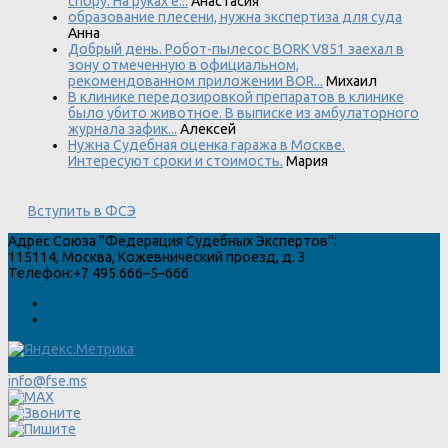
спору. На руках е...
Анастасия
образование плесени, нужна экспертиза для суда
Анна
Добрый день. Робот-пылесос BORK V851 заехал в
зону отмеченную в официальном,
рекомендованном приложении BOR...
Михаил
В клинике передозировкой препаратов в клинике
было убито животное. В выписке из амбулаторного
журнала зафик...
Алексей
Нужна Судебная оценка гаража в Москве.
Интересуют сроки и стоимость.
Мария
Вступить в ФСЭ
Адрес
Союза "Федерация Судебных Экспертов"
:
115114
,
Москва
,
Кожевнический проезд, д. 3
Телефон:
+7 495 666–5–666
info@fse.ms