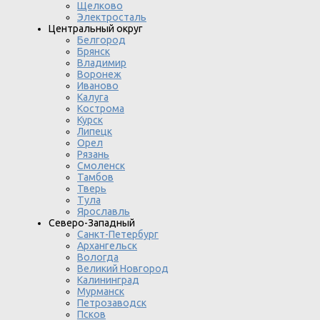
Щелково
Электросталь
Центральный округ
Белгород
Брянск
Владимир
Воронеж
Иваново
Калуга
Кострома
Курск
Липецк
Орел
Рязань
Смоленск
Тамбов
Тверь
Тула
Ярославль
Северо-Западный
Санкт-Петербург
Архангельск
Вологда
Великий Новгород
Калининград
Мурманск
Петрозаводск
Псков