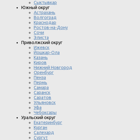
Сыктывкар
Южный округ
Астрахань
Волгоград
Краснодар
Ростов-на-Дону
Сочи
Элиста
Приволжский округ
Ижевск
Йошкар-Ола
Казань
Киров
Нижний Новгород
Оренбург
Пенза
Пермь
Самара
Саранск
Саратов
Ульяновск
Уфа
Чебоксары
Уральский округ
Екатеринбург
Курган
Салехард
Сургут