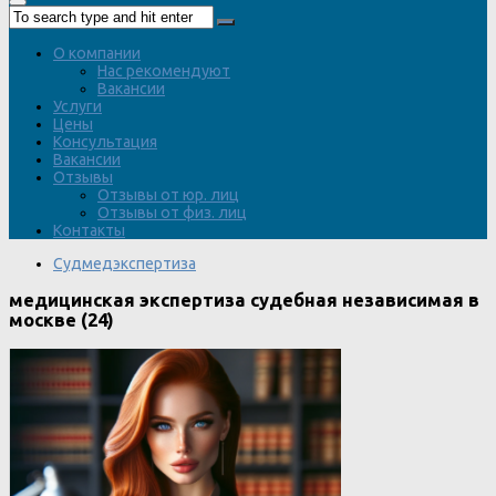
О компании
Нас рекомендуют
Вакансии
Услуги
Цены
Консультация
Вакансии
Отзывы
Отзывы от юр. лиц
Отзывы от физ. лиц
Контакты
Судмедэкспертиза
медицинская экспертиза судебная независимая в
москве (24)