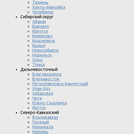
Тюмень
Ханты-Мансийск
Челябинск
Сибирский округ
Абакан
Барнаул
Иркутск
Кемерово
Красноярск
Кызыл
Новосибирск
Норильск
Омск
Томск
Дальневосточный
Благовещенск
Владивосток
Петропавловск-Камчатский
Улан-Удэ
Хабаровск
Чита
Южно-Сахалинск
Якутск
Северо-Кавказский
Владикавказ
Грозный
Махачкала
Назрань