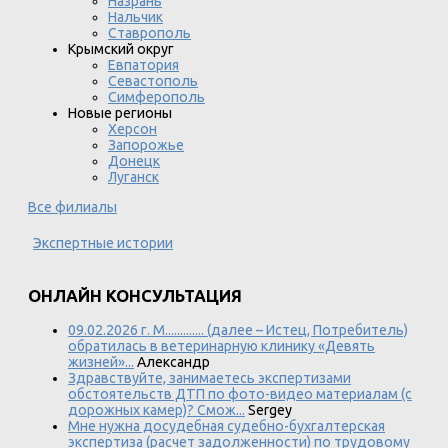
Назрань
Нальчик
Ставрополь
Крымский округ
Евпатория
Севастополь
Симферополь
Новые регионы
Херсон
Запорожье
Донецк
Луганск
Все филиалы
Экспертные истории
ОНЛАЙН КОНСУЛЬТАЦИЯ
09.02.2026 г. М............. (далее – Истец, Потребитель)
обратилась в ветеринарную клинику «Девять
жизней»...
Александр
Здравствуйте, занимаетесь экспертизами
обстоятельств ДТП по фото-видео материалам (с
дорожных камер)? Смож...
Sergey
Мне нужна досудебная судебно-бухгалтерская
экспертиза (расчет задолженности) по трудовому