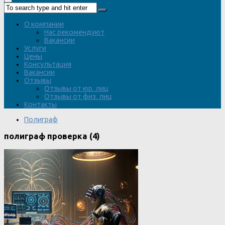
О компании
Нас рекомендуют
Вакансии
Услуги
Цены
Консультация
Вакансии
Отзывы
Отзывы от юр. лиц
Отзывы от физ. лиц
Контакты
Полиграф
полиграф проверка (4)