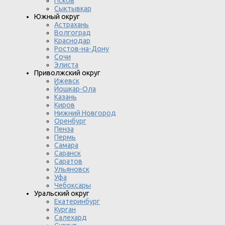
Псков
Сыктывкар
Южный округ
Астрахань
Волгоград
Краснодар
Ростов-на-Дону
Сочи
Элиста
Приволжский округ
Ижевск
Йошкар-Ола
Казань
Киров
Нижний Новгород
Оренбург
Пенза
Пермь
Самара
Саранск
Саратов
Ульяновск
Уфа
Чебоксары
Уральский округ
Екатеринбург
Курган
Салехард