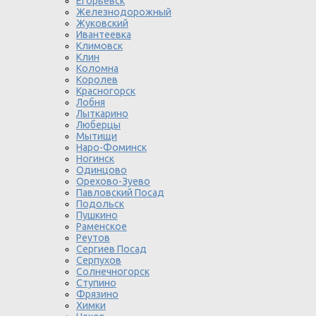
Егорьевск
Железнодорожный
Жуковский
Ивантеевка
Климовск
Клин
Коломна
Королев
Красногорск
Лобня
Лыткарино
Люберцы
Мытищи
Наро-Фоминск
Ногинск
Одинцово
Орехово-Зуево
Павловский Посад
Подольск
Пушкино
Раменское
Реутов
Сергиев Посад
Серпухов
Солнечногорск
Ступино
Фрязино
Химки