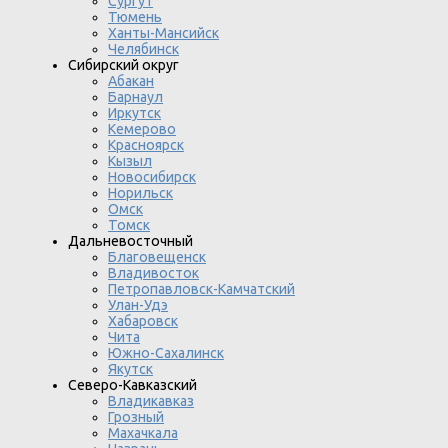
Сургут
Тюмень
Ханты-Мансийск
Челябинск
Сибирский округ
Абакан
Барнаул
Иркутск
Кемерово
Красноярск
Кызыл
Новосибирск
Норильск
Омск
Томск
Дальневосточный
Благовещенск
Владивосток
Петропавловск-Камчатский
Улан-Удэ
Хабаровск
Чита
Южно-Сахалинск
Якутск
Северо-Кавказский
Владикавказ
Грозный
Махачкала