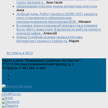
спору. На руках е...
Анастасия
образование плесени, нужна экспертиза для суда
Анна
Добрый день. Робот-пылесос BORK V851 заехал в
зону отмеченную в официальном,
рекомендованном приложении BOR...
Михаил
В клинике передозировкой препаратов в клинике
было убито животное. В выписке из амбулаторного
журнала зафик...
Алексей
Нужна Судебная оценка гаража в Москве.
Интересуют сроки и стоимость.
Мария
Вступить в ФСЭ
Адрес
Союза "Федерация Судебных Экспертов"
:
115114
,
Москва
,
Кожевнический проезд, д. 3
Телефон:
+7 495 666–5–666
info@fse.ms