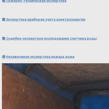
🟥 Пожарно-техническая экспертиза
🟩 Экспертиза приборов учета электроэнергии
🟥 Судебно-экспертное исследование счетчика воды
🔴 Независимая экспертиза пожара дома