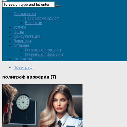
О компании
Нас рекомендуют
Вакансии
Услуги
Цены
Консультация
Вакансии
Отзывы
Отзывы от юр. лиц
Отзывы от физ. лиц
Контакты
Полиграф
полиграф проверка (7)