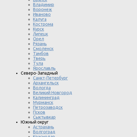
Владимир
Воронеж
Иваново
Калуга
Кострома
Курск
Липецк
Орел
Рязань
Смоленск
Тамбов
Тверь
Тула
Ярославль
Северо-Западный
Санкт-Петербург
Архангельск
Вологда
Великий Новгород
Калининград
Мурманск
Петрозаводск
Псков
Сыктывкар
Южный округ
Астрахань
Волгоград
Краснодар