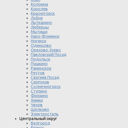
Коломна
Королев
Красногорск
Лобня
Лыткарино
Люберцы
Мытищи
Наро-Фоминск
Ногинск
Одинцово
Орехово-Зуево
Павловский Посад
Подольск
Пушкино
Раменское
Реутов
Сергиев Посад
Серпухов
Солнечногорск
Ступино
Фрязино
Химки
Чехов
Щелково
Электросталь
Центральный округ
Белгород
Брянск