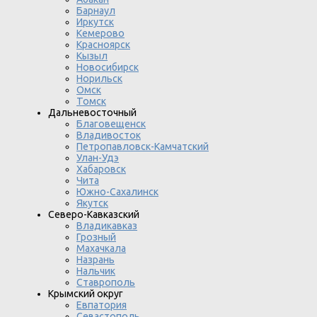
Барнаул
Иркутск
Кемерово
Красноярск
Кызыл
Новосибирск
Норильск
Омск
Томск
Дальневосточный
Благовещенск
Владивосток
Петропавловск-Камчатский
Улан-Удэ
Хабаровск
Чита
Южно-Сахалинск
Якутск
Северо-Кавказский
Владикавказ
Грозный
Махачкала
Назрань
Нальчик
Ставрополь
Крымский округ
Евпатория
Севастополь