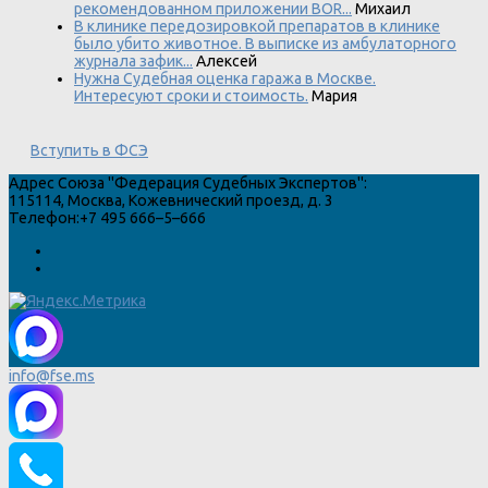
рекомендованном приложении BOR...
Михаил
В клинике передозировкой препаратов в клинике
было убито животное. В выписке из амбулаторного
журнала зафик...
Алексей
Нужна Судебная оценка гаража в Москве.
Интересуют сроки и стоимость.
Мария
Вступить в ФСЭ
Адрес
Союза "Федерация Судебных Экспертов"
:
115114
,
Москва
,
Кожевнический проезд, д. 3
Телефон:
+7 495 666–5–666
info@fse.ms