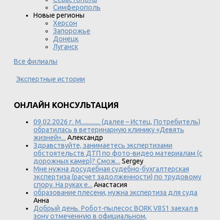
Симферополь
Новые регионы
Херсон
Запорожье
Донецк
Луганск
Все филиалы
Экспертные истории
ОНЛАЙН КОНСУЛЬТАЦИЯ
09.02.2026 г. М............. (далее – Истец, Потребитель)
обратилась в ветеринарную клинику «Девять
жизней»...
Александр
Здравствуйте, занимаетесь экспертизами
обстоятельств ДТП по фото-видео материалам (с
дорожных камер)? Смож...
Sergey
Мне нужна досудебная судебно-бухгалтерская
экспертиза (расчет задолженности) по трудовому
спору. На руках е...
Анастасия
образование плесени, нужна экспертиза для суда
Анна
Добрый день. Робот-пылесос BORK V851 заехал в
зону отмеченную в официальном,