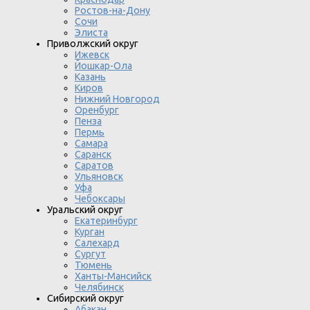
Ростов-на-Дону
Сочи
Элиста
Приволжский округ
Ижевск
Йошкар-Ола
Казань
Киров
Нижний Новгород
Оренбург
Пенза
Пермь
Самара
Саранск
Саратов
Ульяновск
Уфа
Чебоксары
Уральский округ
Екатеринбург
Курган
Салехард
Сургут
Тюмень
Ханты-Мансийск
Челябинск
Сибирский округ
Абакан