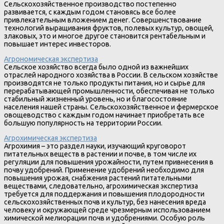
Сельскохозяйственное производство постепенно
развивается, с каждым годом становясь все более
привлекательным вложением денег. Совершенствование
технологий выращивания фруктов, полевых культур, овощей,
злаковых, это и многое другое становится рентабельным и
повышает интерес инвесторов.
Агрономическая экспертиза
Сельское хозяйство всегда было одной из важнейших
отраслей народного хозяйства в России. В сельском хозяйстве
производятся не только продукты питания, но и сырье для
перерабатывающей промышленности, обеспечивая не только
стабильный жизненный уровень, но и благосостояние
населения нашей страны. Сельскохозяйственное и фермерское
овощеводство с каждым годом начинает приобретать все
большую популярность на территории России.
Агрохимическая экспертиза
Агрохимия – это раздел науки, изучающий круговорот
питательных веществ в растении и почве, в том числе их
регуляции для повышения урожайности, путем привнесения в
почву удобрений. Применение удобрений необходимо для
повышения урожая, снабжения растений питательными
веществами, следовательно, агрохимическая экспертиза
требуется для поддержания и повышения плодородности
сельскохозяйственных почв и культур, без нанесения вреда
человеку и окружающей среде чрезмерным использованием
химической мелиорации почв и удобрениями. Особую роль