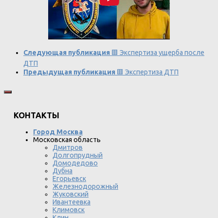
Следующая публикация
🟥 Экспертиза ущерба после
ДТП
Предыдущая публикация
🟥 Экспертиза ДТП
КОНТАКТЫ
Город Москва
Московская область
Дмитров
Долгопрудный
Домодедово
Дубна
Егорьевск
Железнодорожный
Жуковский
Ивантеевка
Климовск
Клин