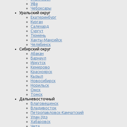
Уфа
Чебоксары
Уральский округ
Екатеринбург
Курган
Салехард
Сургут
Тюмень
Ханты-Мансийск
Челябинск
Сибирский округ
Абакан
Барнаул
Иркутск
Кемерово
Красноярск
Кызыл
Новосибирск
Норильск
Омск
Томск
Дальневосточный
Благовещенск
Владивосток
Петропавловск-Камчатский
Улан-Удэ
Хабаровск
Чита