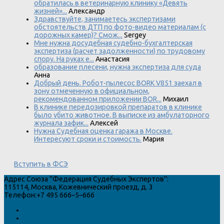
обратилась в ветеринарную клинику «Девять
жизней»...
Александр
Здравствуйте, занимаетесь экспертизами
обстоятельств ДТП по фото-видео материалам (с
дорожных камер)? Смож...
Sergey
Мне нужна досудебная судебно-бухгалтерская
экспертиза (расчет задолженности) по трудовому
спору. На руках е...
Анастасия
образование плесени, нужна экспертиза для суда
Анна
Добрый день. Робот-пылесос BORK V851 заехал в
зону отмеченную в официальном,
рекомендованном приложении BOR...
Михаил
В клинике передозировкой препаратов в клинике
было убито животное. В выписке из амбулаторного
журнала зафик...
Алексей
Нужна Судебная оценка гаража в Москве.
Интересуют сроки и стоимость.
Мария
Вступить в ФСЭ
Адрес
Союза "Федерация Судебных Экспертов"
:
115114
,
Москва
,
Кожевнический проезд, д. 3
Телефон:
+7 495 666–5–666