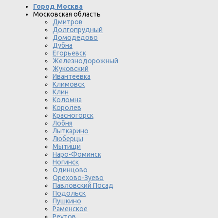
Город Москва
Московская область
Дмитров
Долгопрудный
Домодедово
Дубна
Егорьевск
Железнодорожный
Жуковский
Ивантеевка
Климовск
Клин
Коломна
Королев
Красногорск
Лобня
Лыткарино
Люберцы
Мытищи
Наро-Фоминск
Ногинск
Одинцово
Орехово-Зуево
Павловский Посад
Подольск
Пушкино
Раменское
Реутов