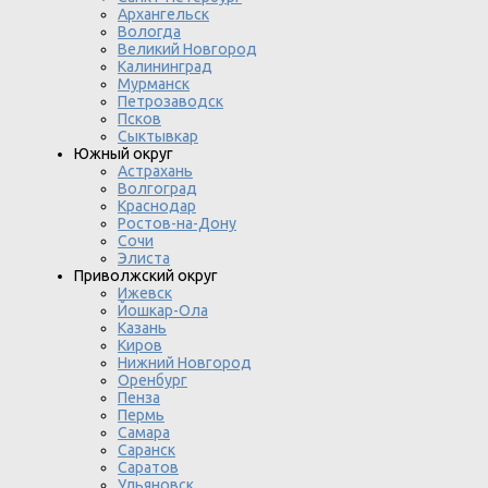
Архангельск
Вологда
Великий Новгород
Калининград
Мурманск
Петрозаводск
Псков
Сыктывкар
Южный округ
Астрахань
Волгоград
Краснодар
Ростов-на-Дону
Сочи
Элиста
Приволжский округ
Ижевск
Йошкар-Ола
Казань
Киров
Нижний Новгород
Оренбург
Пенза
Пермь
Самара
Саранск
Саратов
Ульяновск