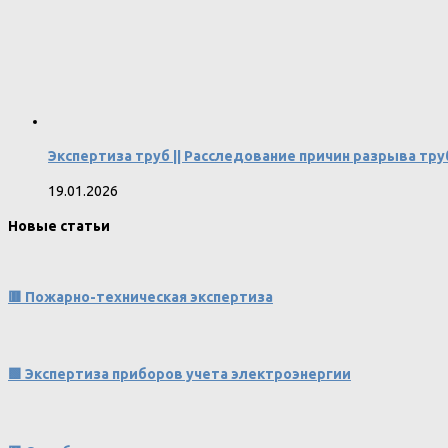
Экспертиза труб || Расследование причин разрыва тр
19.01.2026
Новые статьи
🟥 Пожарно-техническая экспертиза
🟩 Экспертиза приборов учета электроэнергии