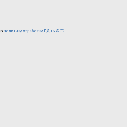
аю
политику обработки ПДн в ФСЭ