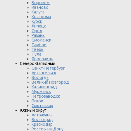
Воронеж
Иваново
Калуга
Кострома
Курск
Липецк
Орел
Рязань
Смоленск
Тамбов
Тверь
Тула
Ярославль
Северо-Западный
Санкт-Петербург
Архангельск
Вологда
Великий Новгород
Калининград
Мурманск
Петрозаводск
Псков
Сыктывкар
Южный округ
Астрахань
Волгоград
Краснодар
Ростов-на-Дону