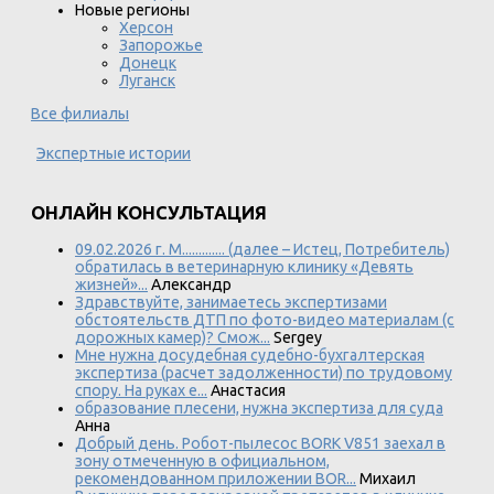
Новые регионы
Херсон
Запорожье
Донецк
Луганск
Все филиалы
Экспертные истории
ОНЛАЙН КОНСУЛЬТАЦИЯ
09.02.2026 г. М............. (далее – Истец, Потребитель)
обратилась в ветеринарную клинику «Девять
жизней»...
Александр
Здравствуйте, занимаетесь экспертизами
обстоятельств ДТП по фото-видео материалам (с
дорожных камер)? Смож...
Sergey
Мне нужна досудебная судебно-бухгалтерская
экспертиза (расчет задолженности) по трудовому
спору. На руках е...
Анастасия
образование плесени, нужна экспертиза для суда
Анна
Добрый день. Робот-пылесос BORK V851 заехал в
зону отмеченную в официальном,
рекомендованном приложении BOR...
Михаил