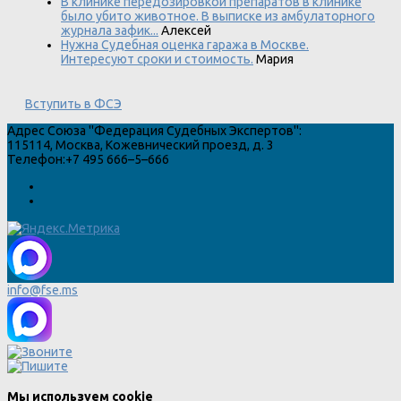
В клинике передозировкой препаратов в клинике
было убито животное. В выписке из амбулаторного
журнала зафик...
Алексей
Нужна Судебная оценка гаража в Москве.
Интересуют сроки и стоимость.
Мария
Вступить в ФСЭ
Адрес
Союза "Федерация Судебных Экспертов"
:
115114
,
Москва
,
Кожевнический проезд, д. 3
Телефон:
+7 495 666–5–666
info@fse.ms
Мы используем cookie