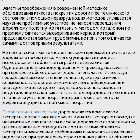
Заметны преображения в современной методике
обследования качества покрытия дороги и ее технического
состояния: с помощью неразрушающих методов улучшается
изучение проблемных участков, не нанося повреждения
дорожному полотну. Хотя главным методом и эталоном по-
прежнему считается высверливание кернов, который
представляется самым трудоемким, но при этом отличается
самыми достоверными результатами.
Но прогрессивными технологическими приемами в экспертизе
дорожного покрытия во многом ускоряется процесс
исследования и облегчается работа специалистов.
Радиолокационным зондированием, к примеру, пользуются
при процессе обследования дорог очень часто. Используя
георадары высокой степени точности, эксперты имеют
возможность проведения комплексного обследования и
определения выводов о том, какой уровень влажности
подстилочного слоя, какая степень однородности плотности
и толщины участков покрытия в разных местах, есть ли
дефекты внутри плотной массы покрытия.
Строительная экспертиза
дорог является комплексом
экспертных работ (исследование и анализ), которые проводят
независимые специалисты в сфере дорожного строительства,
целенаправленно определять соответствие объектов
экспертизы заявленным требованиям и выявлять нарушения и
недостатки при проведении строительных работ на объекте.