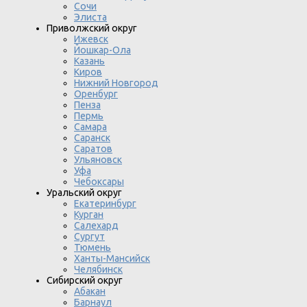
Сочи
Элиста
Приволжский округ
Ижевск
Йошкар-Ола
Казань
Киров
Нижний Новгород
Оренбург
Пенза
Пермь
Самара
Саранск
Саратов
Ульяновск
Уфа
Чебоксары
Уральский округ
Екатеринбург
Курган
Салехард
Сургут
Тюмень
Ханты-Мансийск
Челябинск
Сибирский округ
Абакан
Барнаул