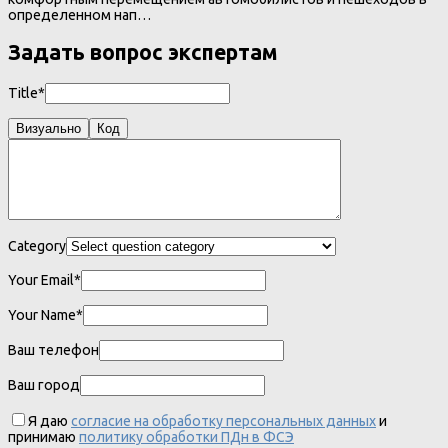
определенном нап…
Задать вопрос экспертам
Title*
Визуально
Код
Category
Your Email*
Your Name*
Ваш телефон
Ваш город
Я даю
согласие на обработку персональных данных
и
принимаю
политику обработки ПДн в ФСЭ