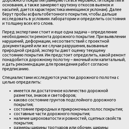
дорожного покрытия (замеряются все неровности покрытия и
основания, а также замеряют крутизну откосов выемок и
насыпей, дается характеристика имеющимся уклонам). Далее
берут пробы асфальтобетонного покрытия, чтобы дальше
исследовать в условиях лаборатории и определить состояния
и толщину всех его слоев.
Перед экспертами стоит и еще одна задача – определение
необходимости ремонта дорожного покрытие. При выявлении
нарушений, деформации, несоответствий с проектной
документацией или же случаи разрушения, вызванные
природной средой, эксперты дают оценку текущему
состоянию покрытия. Им предстоит определить, какой ремонт
понадобится дорожному полотну – ямочный или капитальный,
и дать рекомендации для проведения работ согласно
предписанию.
Специалистами исследуются участки дорожного полотна с
целью определить:
имеется ли достаточное количество дорожной
разметки, знаков и светофоров;
каково состояние грунтов подслойного дорожного
покрытия;
состояние природных и прикромочных полос покрытия;
составные части дорожного покрытия;
наличие шероховатости и ровностей, сцепных свойств
покрытия;
размеры ширины тротуаров или обочин, ширины