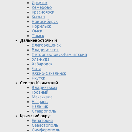
Иркутск
Кемерово
Красноярск
Кызыл
Новосибирск
Норильск
Омск
Томск
Дальневосточный
Благовещенск
Владивосток
Петропавловск-Камчатский
Улан-Удэ
Хабаровск
Чита
Южно-Сахалинск
Якутск
Северо-Кавказский
Владикавказ
Грозный
Махачкала
Назрань
Нальчик
Ставрополь
Крымский округ
Евпатория
Севастополь
Симферополь