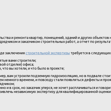
ьства и ремонта квартир, помещений, зданий и других объектов 
рядчиком и заказчиком строительных работ, а отчет по результат
иде заключения
строительной экспертизы
требуется в следующих 
ятые вами строители;
вой отделке) офиса;
 что вы хотели, и что было в проекте;
р, вам устроили подземную гидроизоляцию, но в подвале стоит
ем немного времени, и повсюду стали появляться дефекты и про
ядчиком;
о и в срок, но заказчик уперся, не хочет расплачиваться и говор
ривлечь независимую экспертизу для квалифицированной оценки