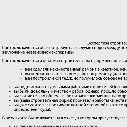
Экспертиза строител
Контроль качества обычно требуется в случае споров между под
заключение независимой экспертизы.
Контроль качества и объемов строительства оформленное в в
вам сделали некачественный ремонт в квартире, нан
вы недовольны качеством работ по ремонту (или но
вам построили коттедж, но получилось совсем не то,
вы недовольны отдельными работами строителей (наприме
вы были довольны качеством работ, однако, прошло совс
вы считаете, что объемы работ и расценки завышены подр
вы (ваша строительная фирма) произвели работы качественн
вы уже судитесь с противоположной стороной и хотите п
определения суда).
В результате Вы получаете наш отчет, в котором присутствует:
экспертное заключение с кратким выводом;