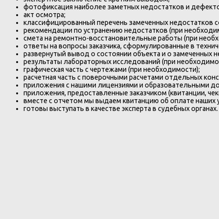
фотофиксация наиболее заметных недостатков и дефекто
акт осмотра;
классифицированный перечень замеченных недостатков со
рекомендации по устранению недостатков (при необходим
смета на ремонтно-восстановительные работы (при необх
ответы на вопросы заказчика, сформулированные в технич
развернутый вывод о состоянии объекта и о замеченных н
результаты лабораторных исследований (при необходимос
графическая часть с чертежами (при необходимости);
расчетная часть с поверочными расчетами отдельных конс
приложения с нашими лицензиями и образовательными д
приложения, предоставленные заказчиком (квитанции, чеки,
вместе с отчетом мы выдаем квитанцию об оплате наших у
готовы выступать в качестве эксперта в судебных органах.