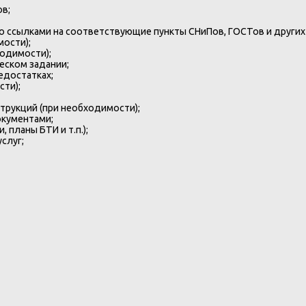
в;
 ссылками на соответствующие пункты СНиПов, ГОСТов и других
ости);
одимости);
еском задании;
едостатках;
ти);
трукций (при необходимости);
окументами;
 планы БТИ и т.п.);
слуг;