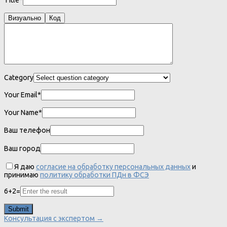
Title*
Визуально
Код
Category
Your Email*
Your Name*
Ваш телефон
Ваш город
Я даю
согласие на обработку персональных данных
и
принимаю
политику обработки ПДн в ФСЭ
6
+
2
=
Консультация с экспертом →