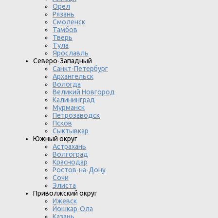
Орел
Рязань
Смоленск
Тамбов
Тверь
Тула
Ярославль
Северо-Западный
Санкт-Петербург
Архангельск
Вологда
Великий Новгород
Калининград
Мурманск
Петрозаводск
Псков
Сыктывкар
Южный округ
Астрахань
Волгоград
Краснодар
Ростов-на-Дону
Сочи
Элиста
Приволжский округ
Ижевск
Йошкар-Ола
Казань