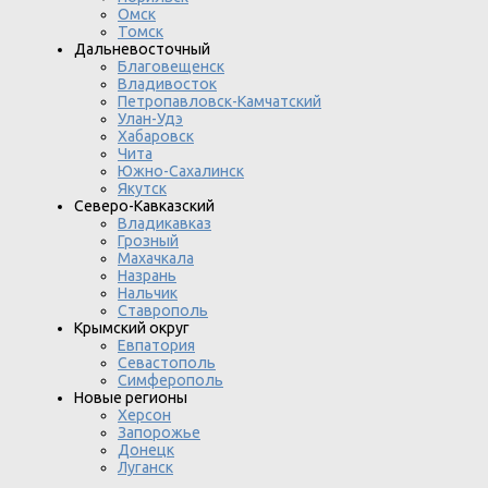
Омск
Томск
Дальневосточный
Благовещенск
Владивосток
Петропавловск-Камчатский
Улан-Удэ
Хабаровск
Чита
Южно-Сахалинск
Якутск
Северо-Кавказский
Владикавказ
Грозный
Махачкала
Назрань
Нальчик
Ставрополь
Крымский округ
Евпатория
Севастополь
Симферополь
Новые регионы
Херсон
Запорожье
Донецк
Луганск