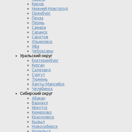
Киров
Нижний Новгород
Оренбург
Пенза
Пермь
Самара
Саранск
Саратов
Ульяновск
Уфа
Чебоксары
Уральский округ
Екатеринбург
Курган
Салехард
Сургут
Тюмень
Ханты-Мансийск
Челябинск
Сибирский округ
Абакан
Барнаул
Иркутск
Кемерово
Красноярск
Кызыл
Новосибирск
Норильск