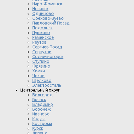
Наро-Фоминск
Ногинск
Одинцово
Орехово-Зуево
Павловский Посад
Подольск
Пушкино
Раменское
Реутов
Сергиев Посад
Серпухов
Солнечногорск
Ступино
Фрязино
Химки
Чехов
Щелково
Электросталь
Центральный округ
Белгород
Брянск
Владимир
Воронеж
Иваново
Калуга
Кострома
Курск
Липецк