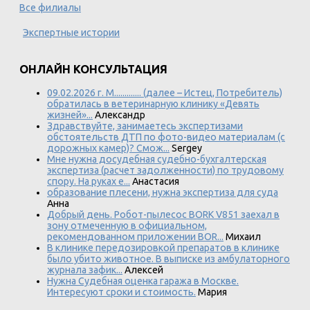
Все филиалы
Экспертные истории
ОНЛАЙН КОНСУЛЬТАЦИЯ
09.02.2026 г. М............. (далее – Истец, Потребитель)
обратилась в ветеринарную клинику «Девять
жизней»...
Александр
Здравствуйте, занимаетесь экспертизами
обстоятельств ДТП по фото-видео материалам (с
дорожных камер)? Смож...
Sergey
Мне нужна досудебная судебно-бухгалтерская
экспертиза (расчет задолженности) по трудовому
спору. На руках е...
Анастасия
образование плесени, нужна экспертиза для суда
Анна
Добрый день. Робот-пылесос BORK V851 заехал в
зону отмеченную в официальном,
рекомендованном приложении BOR...
Михаил
В клинике передозировкой препаратов в клинике
было убито животное. В выписке из амбулаторного
журнала зафик...
Алексей
Нужна Судебная оценка гаража в Москве.
Интересуют сроки и стоимость.
Мария