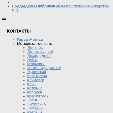
Предыдущая публикация
лингвистическая экспертиза
(12)
КОНТАКТЫ
Город Москва
Московская область
Дмитров
Долгопрудный
Домодедово
Дубна
Егорьевск
Железнодорожный
Жуковский
Ивантеевка
Климовск
Клин
Коломна
Королев
Красногорск
Лобня
Лыткарино
Люберцы
Мытищи