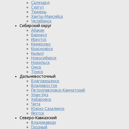
Салехард
Сургут
Тюмень
Ханты-Мансийск
Челябинск
Сибирский округ
Абакан
Барнаул
Иркутск
Кемерово
Красноярск
Кызыл
Новосибирск
Норильск
Омск
Томск
Дальневосточный
Благовещенск
Владивосток
Петропавловск-Камчатский
Улан-Удэ
Хабаровск
Чита
Южно-Сахалинск
Якутск
Северо-Кавказский
Владикавказ
Грозный