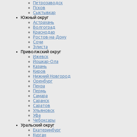
Петрозаводск
Псков
Сыктывкар
Южный округ
Астрахань
Волгоград
Краснодар
Ростов-на-Дону
Сочи
Элиста
Приволжский округ
Ижевск
Йошкар-Ола
Казань
Киров
Нижний Новгород
Оренбург
Пенза
Пермь
Самара
Саранск
Саратов
Ульяновск
Уфа
Чебоксары
Уральский округ
Екатеринбург
Курган