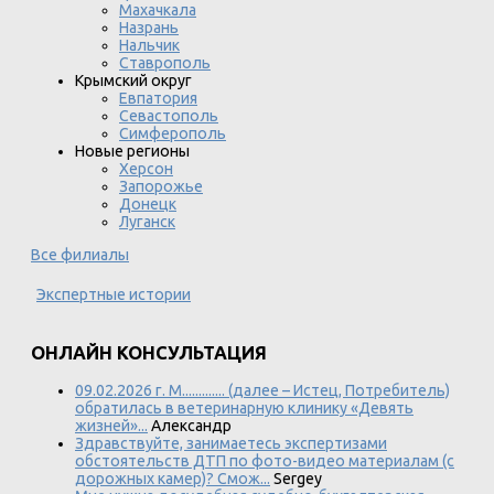
Махачкала
Назрань
Нальчик
Ставрополь
Крымский округ
Евпатория
Севастополь
Симферополь
Новые регионы
Херсон
Запорожье
Донецк
Луганск
Все филиалы
Экспертные истории
ОНЛАЙН КОНСУЛЬТАЦИЯ
09.02.2026 г. М............. (далее – Истец, Потребитель)
обратилась в ветеринарную клинику «Девять
жизней»...
Александр
Здравствуйте, занимаетесь экспертизами
обстоятельств ДТП по фото-видео материалам (с
дорожных камер)? Смож...
Sergey