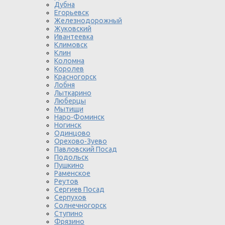
Дубна
Егорьевск
Железнодорожный
Жуковский
Ивантеевка
Климовск
Клин
Коломна
Королев
Красногорск
Лобня
Лыткарино
Люберцы
Мытищи
Наро-Фоминск
Ногинск
Одинцово
Орехово-Зуево
Павловский Посад
Подольск
Пушкино
Раменское
Реутов
Сергиев Посад
Серпухов
Солнечногорск
Ступино
Фрязино