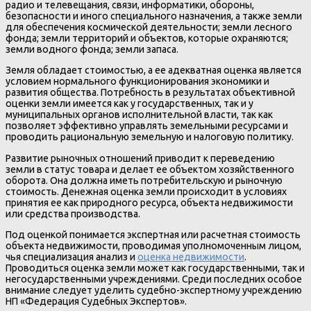
радио и телевещания, связи, информатики, обороны,
безопасности и иного специального назначения, а также земли
для обеспечения космической деятельности; земли лесного
фонда; земли территорий и объектов, которые охраняются;
земли водного фонда; земли запаса.
Земля обладает стоимостью, а ее адекватная оценка является
условием нормального функционирования экономики и
развития общества. Потребность в результатах объективной
оценки земли имеется как у государственных, так и у
муниципальных органов исполнительной власти, так как
позволяет эффективно управлять земельными ресурсами и
проводить рациональную земельную и налоговую политику.
Развитие рыночных отношений приводит к переведению
земли в статус товара и делает ее объектом хозяйственного
оборота. Она должна иметь потребительскую и рыночную
стоимость. Денежная оценка земли происходит в условиях
принятия ее как природного ресурса, объекта недвижимости
или средства производства.
Под оценкой понимается экспертная или расчетная стоимость
объекта недвижимости, проводимая уполномоченным лицом,
чья специализация анализ и
оценка недвижимости
.
Проводиться оценка земли может как государственными, так и
негосударственными учреждениями. Среди последних особое
внимание следует уделить судебно-экспертному учреждению
НП «Федерация Судебных Экспертов».