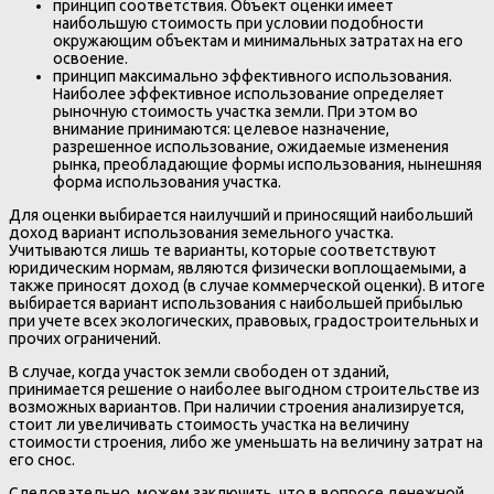
принцип соответствия. Объект оценки имеет
наибольшую стоимость при условии подобности
окружающим объектам и минимальных затратах на его
освоение.
принцип максимально эффективного использования.
Наиболее эффективное использование определяет
рыночную стоимость участка земли. При этом во
внимание принимаются: целевое назначение,
разрешенное использование, ожидаемые изменения
рынка, преобладающие формы использования, нынешняя
форма использования участка.
Для оценки выбирается наилучший и приносящий наибольший
доход вариант использования земельного участка.
Учитываются лишь те варианты, которые соответствуют
юридическим нормам, являются физически воплощаемыми, а
также приносят доход (в случае коммерческой оценки). В итоге
выбирается вариант использования с наибольшей прибылью
при учете всех экологических, правовых, градостроительных и
прочих ограничений.
В случае, когда участок земли свободен от зданий,
принимается решение о наиболее выгодном строительстве из
возможных вариантов. При наличии строения анализируется,
стоит ли увеличивать стоимость участка на величину
стоимости строения, либо же уменьшать на величину затрат на
его снос.
Следовательно, можем заключить, что в вопросе денежной