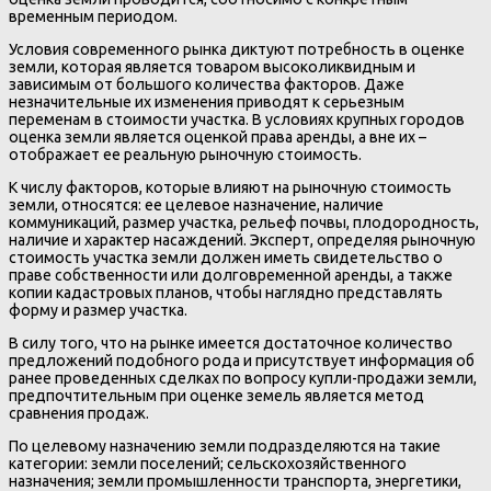
временным периодом.
Условия современного рынка диктуют потребность в оценке
земли, которая является товаром высоколиквидным и
зависимым от большого количества факторов. Даже
незначительные их изменения приводят к серьезным
переменам в стоимости участка. В условиях крупных городов
оценка земли является оценкой права аренды, а вне их –
отображает ее реальную рыночную стоимость.
К числу факторов, которые влияют на рыночную стоимость
земли, относятся: ее целевое назначение, наличие
коммуникаций, размер участка, рельеф почвы, плодородность,
наличие и характер насаждений. Эксперт, определяя рыночную
стоимость участка земли должен иметь свидетельство о
праве собственности или долговременной аренды, а также
копии кадастровых планов, чтобы наглядно представлять
форму и размер участка.
В силу того, что на рынке имеется достаточное количество
предложений подобного рода и присутствует информация об
ранее проведенных сделках по вопросу купли-продажи земли,
предпочтительным при оценке земель является метод
сравнения продаж.
По целевому назначению земли подразделяются на такие
категории: земли поселений; сельскохозяйственного
назначения; земли промышленности транспорта, энергетики,