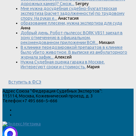
дорожных камер)? Смож...
Sergey
Мне нужна досудебная судебно-бухгалтерская
экспертиза (расчет задолженности) по трудовому
спору. На руках е...
Анастасия
образование плесени, нужна экспертиза для суда
Анна
Добрый день. Робот-пылесос BORK V851 заехал в
зону отмеченную в официальном,
рекомендованном приложении BOR...
Михаил
В клинике передозировкой препаратов в клинике
было убито животное. В выписке из амбулаторного
журнала зафик...
Алексей
Нужна Судебная оценка гаража в Москве.
Интересуют сроки и стоимость.
Мария
Вступить в ФСЭ
Адрес
Союза "Федерация Судебных Экспертов"
:
115114
,
Москва
,
Кожевнический проезд, д. 3
Телефон:
+7 495 666–5–666