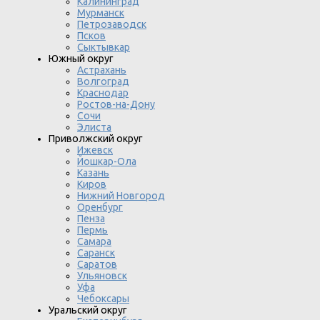
Калининград
Мурманск
Петрозаводск
Псков
Сыктывкар
Южный округ
Астрахань
Волгоград
Краснодар
Ростов-на-Дону
Сочи
Элиста
Приволжский округ
Ижевск
Йошкар-Ола
Казань
Киров
Нижний Новгород
Оренбург
Пенза
Пермь
Самара
Саранск
Саратов
Ульяновск
Уфа
Чебоксары
Уральский округ