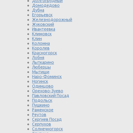
Долгопрудный
Домодедово
Дубна
Егорьевск
Железнодорожный
Жуковский
Ивантеевка
Климовск
Клин
Коломна
Королев
Красногорск
Лобня
Лыткарино
Люберцы
Мытищи
Наро-Фоминск
Ногинск
Одинцово
Орехово-Зуево
Павловский Посад
Подольск
Пушкино
Раменское
Реутов
Сергиев Посад
Серпухов
Солнечногорск