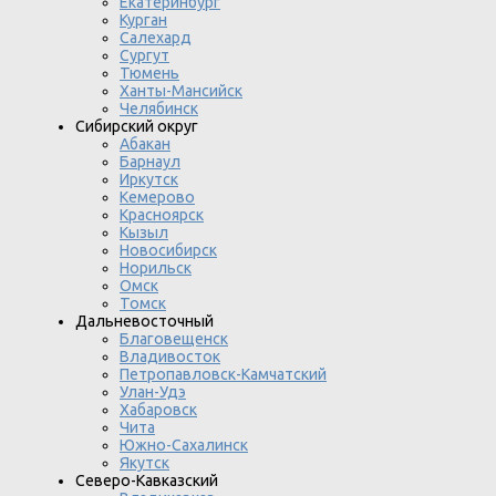
Екатеринбург
Курган
Салехард
Сургут
Тюмень
Ханты-Мансийск
Челябинск
Сибирский округ
Абакан
Барнаул
Иркутск
Кемерово
Красноярск
Кызыл
Новосибирск
Норильск
Омск
Томск
Дальневосточный
Благовещенск
Владивосток
Петропавловск-Камчатский
Улан-Удэ
Хабаровск
Чита
Южно-Сахалинск
Якутск
Северо-Кавказский