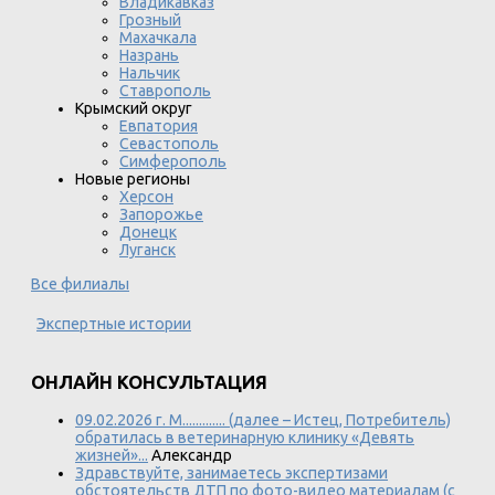
Владикавказ
Грозный
Махачкала
Назрань
Нальчик
Ставрополь
Крымский округ
Евпатория
Севастополь
Симферополь
Новые регионы
Херсон
Запорожье
Донецк
Луганск
Все филиалы
Экспертные истории
ОНЛАЙН КОНСУЛЬТАЦИЯ
09.02.2026 г. М............. (далее – Истец, Потребитель)
обратилась в ветеринарную клинику «Девять
жизней»...
Александр
Здравствуйте, занимаетесь экспертизами
обстоятельств ДТП по фото-видео материалам (с