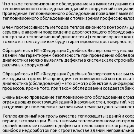
Что такое тепловизионное обследование и в каких ситуациях 
тепловизионного обследования зданий и сооружений специалис
Проведение тепловизионного обследования позволяет выявлять
тепловизионного обследования с точки зрения профессионалов?
В чем прогрессивность методов тепловизионного контроля? Д
серьезные аварии и повреждение дорогостоящего оборудования.
контроля и тепловизионной диагностики (тепловизорного конт
только в этом случае вам будут гарантированы достоверность,
Обращайтесь в НП «Федерация Судебных Экспертов» — у нас в
зданий. Мы гарантируем безопасность при проведении обслед
диагностики можно выявлять дефекты в системах электроснабж
различных сооружений.
Обращайтесь в НП «Федерация Судебных Экспертов»: у нас вы 
методам контроля. Мы проводим тепловизионный контроль и те
диагностика (обследование) – это осмотр объектов в инфракра
процессов. Кроме того, при таком обследовании создается бан
Очень важно проведение тепловизионного обследования огражд
ограждающих конструкций зданий (наружных стен, покрытий, чер
разделяющих помещения с различными температурно-влажност
Тепловизионный контроль качества теплозащиты зданий и соор
период эксплуатации. Быть таковым тепловизионному контрол
зданий позволяет выявить дефекты в теплозащитных ограждающ
ошибок и недоработок при строительстве зданий, неправильно