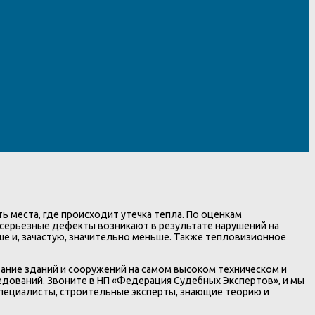
 места, где происходит утечка тепла. По оценкам
 серьезные дефекты возникают в результате нарушений на
ше и, зачастую, значительно меньше. Также тепловизионное
ние зданий и сооружений на самом высоком техническом и
едований. Звоните в НП «Федерация Судебных Экспертов», и мы
пециалисты, строительные эксперты, знающие теорию и