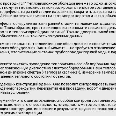
оно проводится? Тепловизионное обследование – это одно из ос
т получает возможность контролировать тепловое состояние об
 дефекты на ранней стадии их развития, сократить затраты на т
 Наши эксперты отвечают на этот вопрос коротко и четко: объе
ефекты обнаруживаются на ранней стадии тепловым методом не
 Таким образом, просто и изящно вы экономите серьезные деньг
роля и тепловизорной диагностики)? Только доверять такой ко
 объективность и точность полученных данных.
ы сможете заказать тепловизионное обследование в соответств
ования оборудования. Важный момент — не требуется отключени
ения, отопительных системах, трубопроводах горячей воды и па
сможете заказать проведение тепловизионного обследования, з
пловизионную диагностику электрооборудования. Наша тепловиз
сном диапазоне спектра («тепловая картинка»), измерение темпе
к данных теплового состояния объектов.
ающих конструкций зданий. Оно позволит контролировать качес
дачных перекрытий, перекрытий над проездами, ворот и дверей в
ными условиями.
ужений – это один из основных способов контроля состояния ог
ю позволяет его оперативность, наглядность методов и достов
их конструкциях, возникшие в результате нарушения технологии
го режима эксплуатации.