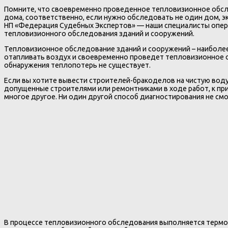
Помните, что своевременно проведенное тепловизионное обсл
дома, соответственно, если нужно обследовать не один дом, э
НП «Федерация Судебных Экспертов» — наши специалисты опера
тепловизионного обследования зданий и сооружений.
Тепловизионное обследование зданий и сооружений – наиболее
отапливать воздух и своевременно проведет тепловизионное
обнаружения теплопотерь не существует.
Если вы хотите вывести строителей-бракоделов на чистую воду
допущенные строителями или ремонтниками в ходе работ, к пр
многое другое. Ни один другой способ диагностирования не смо
В процессе тепловизионного обследования выполняется термо