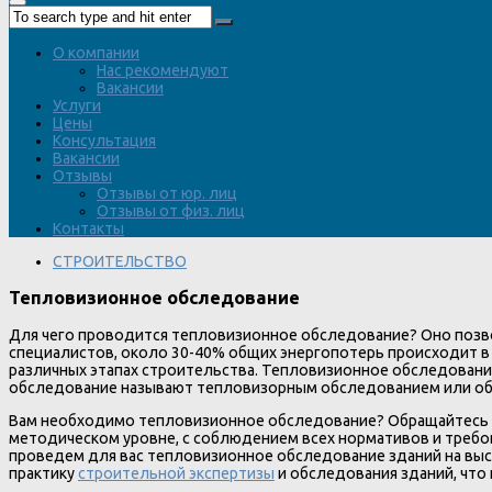
О компании
Нас рекомендуют
Вакансии
Услуги
Цены
Консультация
Вакансии
Отзывы
Отзывы от юр. лиц
Отзывы от физ. лиц
Контакты
СТРОИТЕЛЬСТВО
Тепловизионное обследование
Для чего проводится тепловизионное обследование? Оно позво
специалистов, около 30-40% общих энергопотерь происходит в 
различных этапах строительства. Тепловизионное обследование
обследование называют тепловизорным обследованием или о
Вам необходимо тепловизионное обследование? Обращайтесь к
методическом уровне, с соблюдением всех нормативов и требо
проведем для вас тепловизионное обследование зданий на выс
практику
строительной экспертизы
и обследования зданий, что н