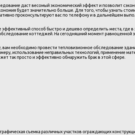
едование даст весомый экономический эффект и позволит сэкон
кономия будет значительно больше. Для того, чтобы узнать сто
тивно проконсультируют вас по телефону и в дальнейшем выпол
 эффективный способ быстро и дешево определить места, где в 
 обследование коттеджей. На сегодняшний момент равноценной
, вам необходимо провести тепловизионное обследование здания
имеру, использование неправильных технологий, применение мат
жет так просто и эффективно обнаружить брак в этой сфере.
графическая съемка различных участков ограждающих конструкц