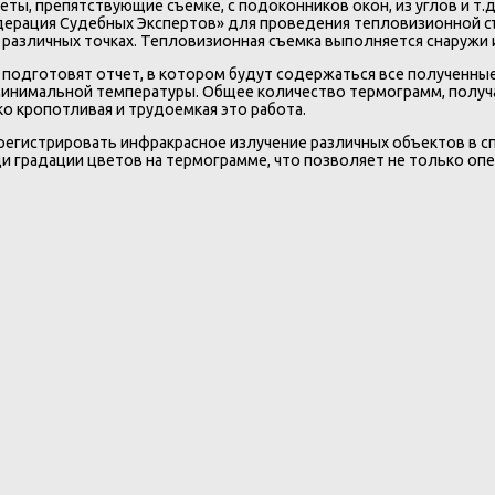
, препятствующие съемке, с подоконников окон, из углов и т.д.
ерация Судебных Экспертов» для проведения тепловизионной съ
различных точках. Тепловизионная съемка выполняется снаружи и
подготовят отчет, в котором будут содержаться все полученны
 минимальной температуры. Общее количество термограмм, полу
ко кропотливая и трудоемкая это работа.
регистрировать инфракрасное излучение различных объектов в с
и градации цветов на термограмме, что позволяет не только оп