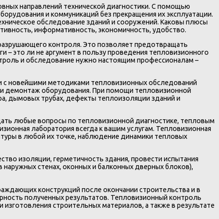
новных направлений технической диагностики. С помощью
орудования и коммуникаций без прекращения их эксплуатации.
ехническое обследование зданий и сооружений. Каковы плюсы
ктивность, информативность, экономичность, удобство.
разрушающего контроля. Это позволяет предотвращать
и – это ли не аргумент в пользу проведения тепловизионного
нтроль и обследование нужно настоящим профессионалам –
ии с новейшими методиками тепловизионных обследований
е и демонтаж оборудования. При помощи тепловизионной
ра, дымовых трубах, дефекты теплоизоляции зданий и
адать любые вопросы по тепловизионной диагностике, тепловым
ионная лаборатория всегда к вашим услугам. Тепловизионная
ратуры в любой их точке, наблюдение динамики тепловых
тво изоляции, герметичность здания, провести испытания
 наружных стенах, оконных и балконных дверных блоков),
раждающих конструкций после окончании строительства и в
ерность полученных результатов. Тепловизионный контроль
 изготовления строительных материалов, а также в результате