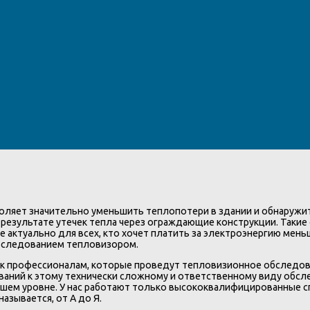
ляет значительно уменьшить теплопотери в здании и обнаружить
результате утечек тепла через ограждающие конструкции. Такие
 актуально для всех, кто хочет платить за электроэнергию мень
бследованием тепловизором.
 профессионалам, которые проведут тепловизионное обследова
ваний к этому технически сложному и ответственному виду обсл
шем уровне. У нас работают только высококвалифицированные с
азывается, от А до Я.