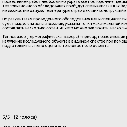
проведением работ необходимо убрать все посторонние предметы
тепловизионного обследования прибудут специалисты НП «Фед
и влажности воздуха, температуры ограждающих конструкций в 
По результатам проведенного обследования наши специалисты 
будет выделена зона аномалии, указаны точки максимальной и
составлять несколько сотен, из чего можно заключить, насколь
Тепловизор (термографическая камера) – прибор, позволяющий 
излучение исследуемого объекта в видимом спектре при помощ
подготовки наглядно оценить тепловое поле объекта.
5/5 - (2 голоса)