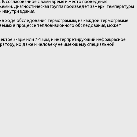
 В согласованное с вами время и место проведения
емки. Диагностическая группа произведет замеры температуры
 изнутри здания.
е в ходе обследования термограммы, на каждой термограмме
чаемых в процессе тепловизионного обследования, может
пектре 3-5µм или 7-15µм, и интерпретирующий инфракрасное
ератору, но даже и человеку не имеющему специальной